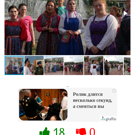
_
i
Ролик длится
несколько секунд,
а смеяться вы
будете долго
18
0