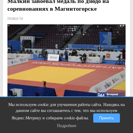
Малкин завоевал медаль по дзюдо на
соревнованиях в Магнитогорске
Новости
Мы используем cookie для улучшения работы сайта. Находясь на
Ролик из Омска: вы будете смеяться
i
Прочитали: 2 358 Комментарии: 0
9
0
данном сайте вы соглашаетесь с тем, что мы используем
долго
Правда, есть один нюанс.
Яндекс.Метрику и собираем cookie-файлы.
Принять
Подробнее
Подробнее