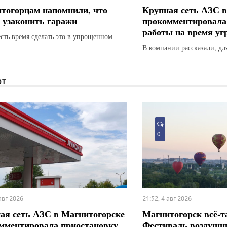
тогорцам напомнили, что
Крупная сеть АЗС в
 узаконить гаражи
прокомментировала
работы на время у
есть время сделать это в упрощенном
В компании рассказали, для
ЮТ
0
 авг 2026
21:52, 4 авг 2026
ая сеть АЗС в Магнитогорске
Магнитогорск всё-т
мментировала приостановку
Фестиваль воздушн