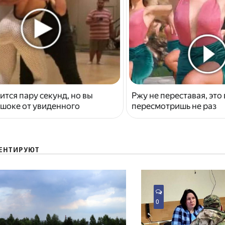
ится пару секунд, но вы
Ржу не переставая, это
 шоке от увиденного
пересмотришь не раз
ЕНТИРУЮТ
0