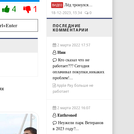
Лёд тронулся…
ВИДЕО
4
1
18-12-2023, 15:34
0
rl+Enter
ПОСЛЕДНИЕ
КОММЕНТАРИИ
2 марта 2022 17:57
Ннн
Кто сказал что не
работает??? Сегодня
оплачивал покупки,никаких
проблем!...
Apple Pay больше не
ях
работает
2 марта 2022 16:07
Enthroned
i
Неужели парк Ветеранов
в 2023 году?...