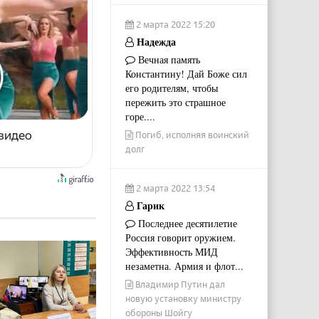
2 марта 2022 15:20
Надежда
Вечная память
Константину! Дай Боже сил
его родителям, чтобы
пережить это страшное
горе....
 видео
Погиб, исполняя воинский
долг
2 марта 2022 13:54
Гарик
Последнее десятилетие
Россия говорит оружием.
Эффективность МИД
незаметна. Армия и флот...
Владимир Путин дал
новую установку министру
обороны Шойгу