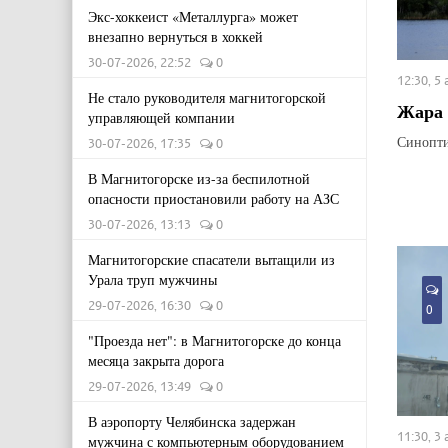
Экс-хоккеист «Металлурга» может
внезапно вернуться в хоккей
30-07-2026, 22:52
0
12:30, 5
Не стало руководителя магнитогорской
Жара 
управляющей компании
Синопти
30-07-2026, 17:35
0
В Магнитогорске из-за беспилотной
опасности приостановили работу на АЗС
30-07-2026, 13:13
0
Магнитогорские спасатели вытащили из
Урала труп мужчины
29-07-2026, 16:30
0
0
"Проезда нет": в Магнитогорске до конца
месяца закрыта дорога
29-07-2026, 13:49
0
В аэропорту Челябинска задержан
11:30, 3
мужчина с компьютерным оборудованием