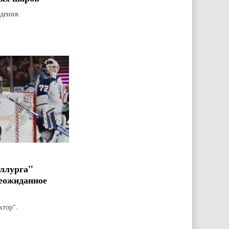
дения.
ллурга"
еожиданное
ктор".