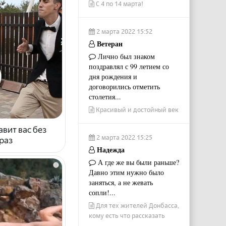
С 4 по 14 марта!
2 марта 2022 15:52
Ветеран
Лично был знаком
поздравлял с 99 летием со
дня рождения и
договорились отметить
столетия...
Красивый и достойный век
авит вас без
2 марта 2022 15:25
раз
Надежда
А где же вы были раньше?
i
Давно этим нужно было
заняться, а не жевать
сопли!...
Для тех жителей Донбасса,
кому есть что рассказать