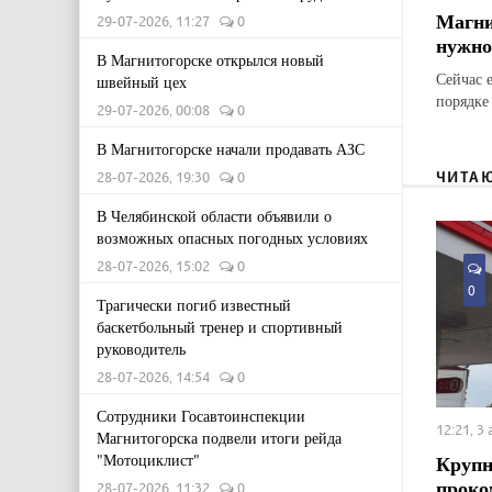
Магни
29-07-2026, 11:27
0
нужно
В Магнитогорске открылся новый
Сейчас 
швейный цех
порядке
29-07-2026, 00:08
0
В Магнитогорске начали продавать АЗС
ЧИТА
28-07-2026, 19:30
0
В Челябинской области объявили о
возможных опасных погодных условиях
28-07-2026, 15:02
0
0
Трагически погиб известный
баскетбольный тренер и спортивный
руководитель
28-07-2026, 14:54
0
Сотрудники Госавтоинспекции
12:21, 3
Магнитогорска подвели итоги рейда
Крупн
"Мотоциклист"
проко
28-07-2026, 11:32
0