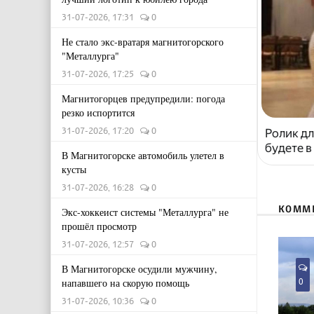
31-07-2026, 17:31
0
Не стало экс-вратаря магнитогорского
"Металлурга"
31-07-2026, 17:25
0
Магнитогорцев предупредили: погода
резко испортится
31-07-2026, 17:20
0
Ролик дл
будете в
В Магнитогорске автомобиль улетел в
кусты
31-07-2026, 16:28
0
КОММ
Экс-хоккеист системы "Металлурга" не
прошёл просмотр
31-07-2026, 12:57
0
В Магнитогорске осудили мужчину,
0
напавшего на скорую помощь
31-07-2026, 10:36
0