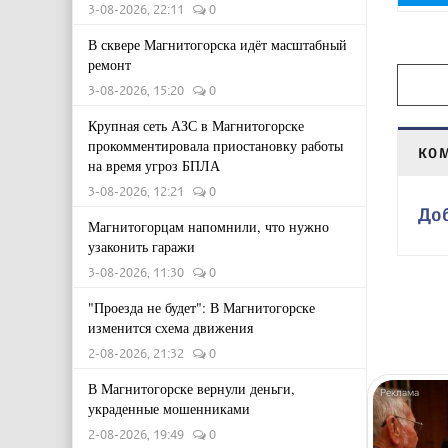
3-08-2026, 22:11
0
В сквере Магнитогорска идёт масштабный
ремонт
3-08-2026, 15:20
0
Крупная сеть АЗС в Магнитогорске
прокомментировала приостановку работы
КО
на время угроз БПЛА
3-08-2026, 12:21
0
До
Магнитогорцам напомнили, что нужно
узаконить гаражи
3-08-2026, 11:30
0
"Проезда не будет": В Магнитогорске
изменится схема движения
2-08-2026, 21:32
0
В Магнитогорске вернули деньги,
украденные мошенниками
2-08-2026, 19:49
0