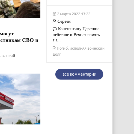
2 марта 2022 13:22
Сергей
Константину Царствие
могут
небесное и Вечная память
астникам СВО и
!!!...
Погиб, исполняя воинский
долг
вакансий
все комментарии