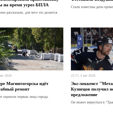
ы на время угроз БПЛА
Стали известны даты прове
ии рассказали, для чего это делается.
0
 авг 2026
22:11, 3 авг 2026
ере Магнитогорска идёт
Экс-хоккеист "Мета
абный ремонт
Кузнецов получил н
предложение
от оценили первые лица города.
Он может вернуться в "Тра