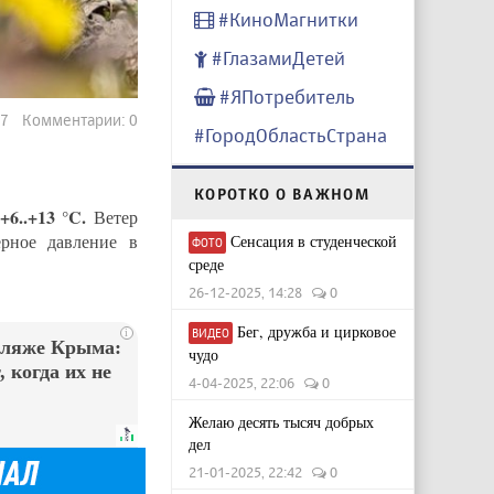
#КиноМагнитки
#ГлазамиДетей
#ЯПотребитель
77 Комментарии: 0
#ГородОбластьСтрана
КОРОТКО О ВАЖНОМ
+6..+13 °C.
Ветер
ерное давление в
Сенсация в студенческой
ФОТО
среде
26-12-2025, 14:28
0
Бег, дружба и цирковое
ВИДЕО
i
пляже Крыма:
чудо
 когда их не
4-04-2025, 22:06
0
Желаю десять тысяч добрых
дел
21-01-2025, 22:42
0