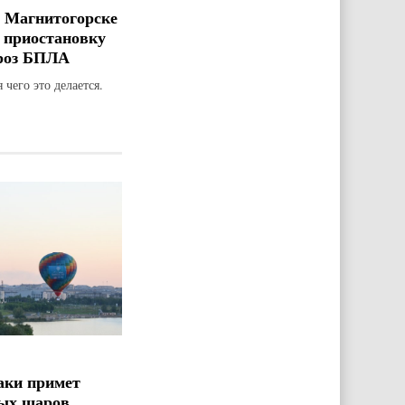
 Магнитогорске
 приостановку
гроз БПЛА
 чего это делается.
аки примет
ых шаров