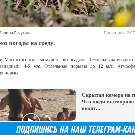
Марина Лагутина
Прочитали: 2 0
оз погоды на среду.
 в Магнитогорске пасмурно, без осадков. Температура воздуха
4-5 м/с
12 м/с
-западный,
. Отдельные порывы до
. Атмосф
ах нормы.
Скрытая камера на 
Что люди вытворяют,
видят...