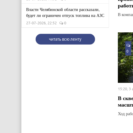
работ
Власти Челябинской области рассказали,
В компан
будет ли ограничен отпуск топлива на АЗС
27-07-2026, 22:52
0
читать всю ленту
0
15:20, 3
В скв
масшт
Ход раб