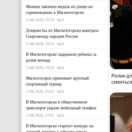
Малкин завоевал медаль по дзюдо на
соревнованиях в Магнитогорске
2-08-2026, 15:23
0
Дзюдоистка из Магнитогорска выиграла
Спартакиаду народов России
1-08-2026, 19:57
0
В Магнитогорске задержали ребенка за
рулем мопеда
1-08-2026, 15:45
0
Ролик дл
Магнитогорск принимает крупный
смеяться
спортивный турнир
1-08-2026, 13:41
0
В Магнитогорске в общественном
транспорте украли мобильный телефон
1-08-2026, 11:07
0
В Магнитогорске стартует конкурс на
лучший логотип к юбилею города