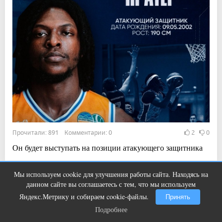
Прочитали: 891 Комментарии: 0
2
0
Он будет выступать на позиции атакующего защитника
Мы используем cookie для улучшения работы сайта. Находясь на
Этот танец невесты оставит вас без
i
14:12, 5 авг 2026
данном сайте вы соглашаетесь с тем, что мы используем
слов! Пересмотрела 10 раз
Сын воспитанника «Металлурга» решил
Яндекс.Метрику и собираем cookie-файлы.
Принять
Подробнее
играть за Канаду
Подробнее