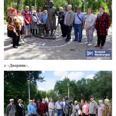
Дворник
и «
»,