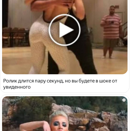
Ролик длится пару секунд, но вы будете в шоке от
увиденного
i