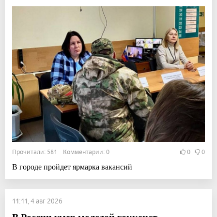
Прочитали: 581 Комментарии: 0
0
0
В городе пройдет ярмарка вакансий
11:11, 4 авг 2026
В России умер молодой хоккеист