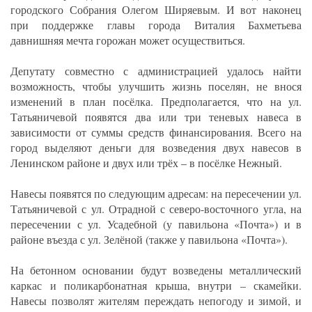
городского Собрания Олегом Ширяевым. И вот наконец
при поддержке главы города Виталия Бахметьева
давнишняя мечта горожан может осуществиться.
Депутату совместно с администрацией удалось найти
возможность, чтобы улучшить жизнь поселян, не внося
изменений в план посёлка. Предполагается, что на ул.
Татьяничевой появятся два или три теневых навеса в
зависимости от суммы средств финансирования. Всего на
город выделяют деньги для возведения двух навесов в
Ленинском районе и двух или трёх – в посёлке Нежный.
Навесы появятся по следующим адресам: на пересечении ул.
Татьяничевой с ул. Отрадной с северо-восточного угла, на
пересечении с ул. Усадебной (у павильона «Почта») и в
районе въезда с ул. Зелёной (также у павильона «Почта»).
На бетонном основании будут возведены металлический
каркас и поликарбонатная крыша, внутри – скамейки.
Навесы позволят жителям переждать непогоду и зимой, и