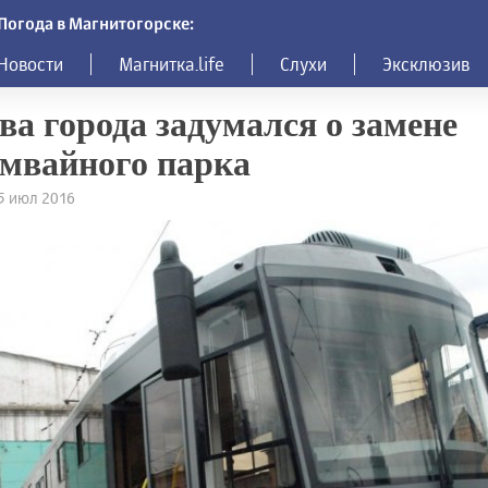
Погода в Магнитогорске:
Новости
Магнитка.life
Слухи
Эксклюзив
ва города задумался о замене
мвайного парка
15 июл 2016