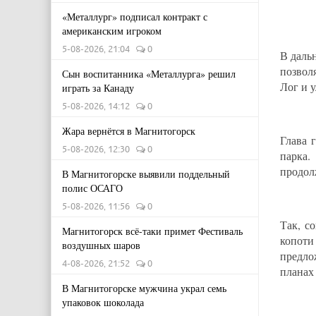
«Металлург» подписал контракт с
американским игроком
5-08-2026, 21:04
0
В даль
позвол
Сын воспитанника «Металлурга» решил
Лог и 
играть за Канаду
5-08-2026, 14:12
0
Жара вернётся в Магнитогорск
Глава 
5-08-2026, 12:30
0
парка.
продол
В Магнитогорске выявили поддельный
полис ОСАГО
5-08-2026, 11:56
0
Так, с
Магнитогорск всё-таки примет Фестиваль
копот
воздушных шаров
предло
4-08-2026, 21:52
0
планах
В Магнитогорске мужчина украл семь
упаковок шоколада