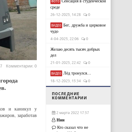
Сенсация в студенческой
ФОТО
среде
26-12-2025, 14:28
0
Бег, дружба и цирковое
ВИДЕО
чудо
4-04-2025, 22:06
0
Желаю десять тысяч добрых
дел
21-01-2025, 22:42
0
27 Комментарии: 0
Лёд тронулся…
ВИДЕО
города
18-12-2023, 15:34
0
в.
ПОСЛЕДНИЕ
КОММЕНТАРИИ
ков и каникул у
2 марта 2022 17:57
ажиров, заработав
Ннн
Кто сказал что не