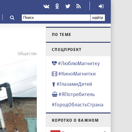
найти
ПО ТЕМЕ
CПЕЦПРОЕКТ
Общество
#ЛюблюМагнитку
#КиноМагнитки
#ГлазамиДетей
#ЯПотребитель
#ГородОбластьСтрана
КОРОТКО О ВАЖНОМ