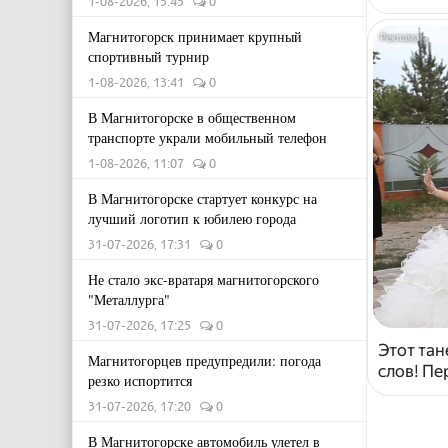
1-08-2026, 15:45
0
Магнитогорск принимает крупный
спортивный турнир
1-08-2026, 13:41
0
В Магнитогорске в общественном
транспорте украли мобильный телефон
1-08-2026, 11:07
0
В Магнитогорске стартует конкурс на
лучший логотип к юбилею города
31-07-2026, 17:31
0
Не стало экс-вратаря магнитогорского
"Металлурга"
31-07-2026, 17:25
0
Этот тан
Магнитогорцев предупредили: погода
слов! Пе
резко испортится
31-07-2026, 17:20
0
В Магнитогорске автомобиль улетел в