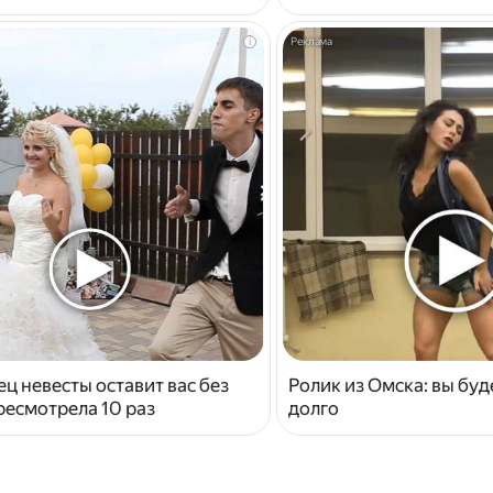
i
ец невесты оставит вас без
Ролик из Омска: вы буд
ресмотрела 10 раз
долго