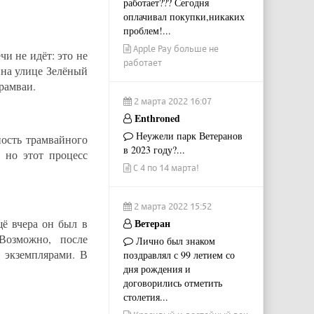
работает??? Сегодня
оплачивал покупки,никаких
проблем!...
Apple Pay больше не
и не идёт: это не
работает
 на улице Зелёный
рамваи.
2 марта 2022 16:07
Enthroned
Неужели парк Ветеранов
ость трамвайного
в 2023 году?...
 но этот процесс
С 4 по 14 марта!
2 марта 2022 15:52
ё вчера он был в
Ветеран
Возможно, после
Лично был знаком
 экземплярами. В
поздравлял с 99 летием со
дня рождения и
договорились отметить
столетия...