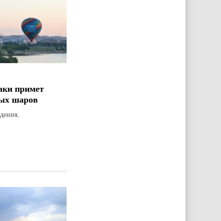
аки примет
ых шаров
дения.