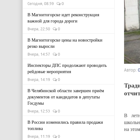
Сегодня, 08:59
0
В Магнитогорске идет реконструкция
важной для города дороги
Вчера, 22:50
0
В Магнитогорске цены на новостройки
резко выросли
Вчера, 14:57
0
Инспекторы ДПС продолжают проводить
Автор:
рейдовые мероприятия
Вчера, 14:19
0
Тради
В Челябинской области завершен приём
отчи
документов от кандидатов в депутаты
Госдумы
Вчера, 12:53
0
В летн
школьн
В России изменились правила продажи
топлива
на это
Вчера, 11:19
0