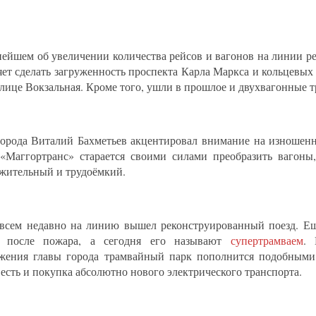
нейшем об увеличении количества рейсов и вагонов на линии реч
яет сделать загруженность проспекта Карла Маркса и кольцевых
улице Вокзальная. Кроме того, ушли в прошлое и двухвагонные т
города Виталий Бахметьев акцентировал внимание на изношенн
 «Маггортранс» старается своими силами преобразить вагоны,
жительный и трудоёмкий.
овсем недавно на линию вышел реконструированный поезд. Ещ
и после пожара, а сегодня его называют
супертрамваем
. 
жения главы города трамвайный парк пополнится подобными
 есть и покупка абсолютно нового электрического транспорта.