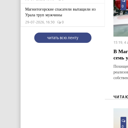
0
Магнитогорские спасатели вытащили из
Урала труп мужчины
29-07-2026, 16:30
0
читать всю ленту
15:19, 4
В Маг
семь 
Похищен
реализо
собстве
ЧИТА
0