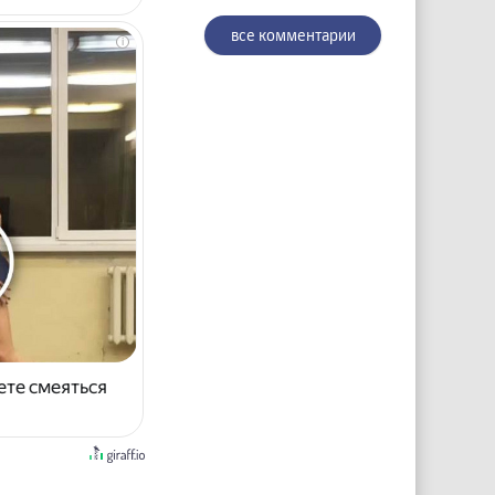
все комментарии
i
ете смеяться