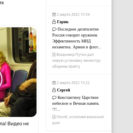
ях
2 марта 2022 13:54
Гарик
Последнее десятилетие
i
Россия говорит оружием.
Эффективность МИД
незаметна. Армия и флот...
Владимир Путин дал
новую установку министру
обороны Шойгу
2 марта 2022 13:22
Сергей
Константину Царствие
небесное и Вечная память
!!!...
Погиб, исполняя воинский
долг
ла! Видео не