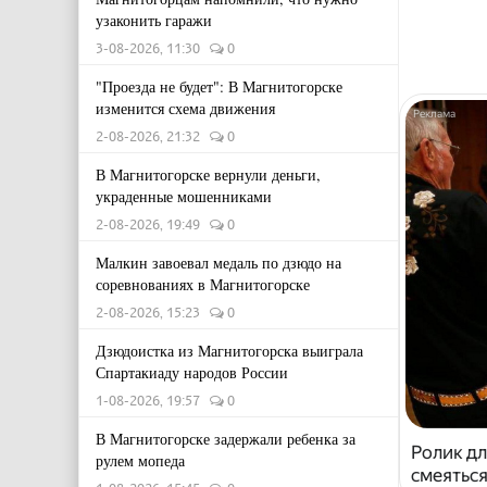
узаконить гаражи
3-08-2026, 11:30
0
"Проезда не будет": В Магнитогорске
изменится схема движения
2-08-2026, 21:32
0
В Магнитогорске вернули деньги,
украденные мошенниками
2-08-2026, 19:49
0
Малкин завоевал медаль по дзюдо на
соревнованиях в Магнитогорске
2-08-2026, 15:23
0
Дзюдоистка из Магнитогорска выиграла
Спартакиаду народов России
1-08-2026, 19:57
0
В Магнитогорске задержали ребенка за
Ролик дл
рулем мопеда
смеяться