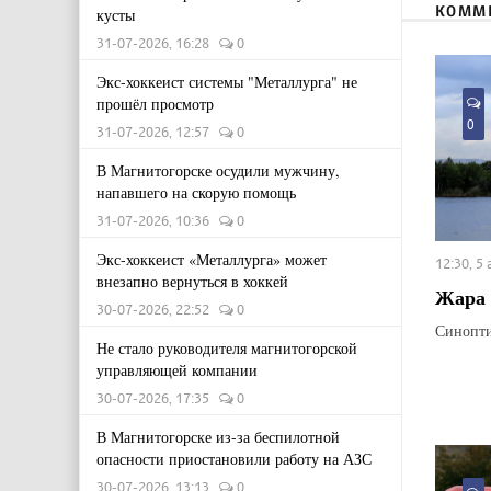
КОММ
кусты
31-07-2026, 16:28
0
Экс-хоккеист системы "Металлурга" не
прошёл просмотр
0
31-07-2026, 12:57
0
В Магнитогорске осудили мужчину,
напавшего на скорую помощь
31-07-2026, 10:36
0
Экс-хоккеист «Металлурга» может
12:30, 5
внезапно вернуться в хоккей
Жара 
30-07-2026, 22:52
0
Синопти
Не стало руководителя магнитогорской
управляющей компании
30-07-2026, 17:35
0
В Магнитогорске из-за беспилотной
опасности приостановили работу на АЗС
30-07-2026, 13:13
0