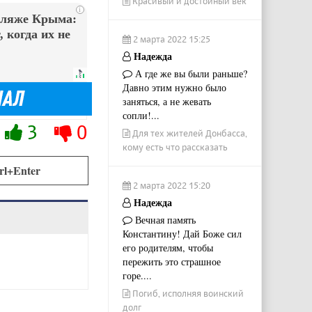
Красивый и достойный век
i
пляже Крыма:
 когда их не
2 марта 2022 15:25
Надежда
А где же вы были раньше?
Давно этим нужно было
заняться, а не жевать
сопли!...
3
0
Для тех жителей Донбасса,
кому есть что рассказать
rl+Enter
2 марта 2022 15:20
Надежда
Вечная память
Константину! Дай Боже сил
его родителям, чтобы
пережить это страшное
горе....
Погиб, исполняя воинский
долг