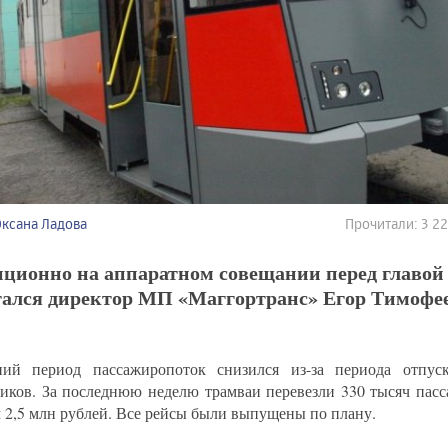
Оксана Ладова
Прочитали: 3 2
ционно на аппаратном совещании перед главой 
тался директор МП «Маггортранс» Егор Тимофее
ий период пассажиропоток снизился из-за периода отпус
иков. За последнюю неделю трамваи перевезли 330 тысяч пасс
м 2,5 млн рублей. Все рейсы были выпущены по плану.