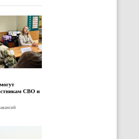
могут
астникам СВО и
вакансий