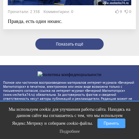
Прочитали: 2 358 Комментарии: 0
9
0
Правда, есть один нюанс.
Показать ещё
Полное или частичное воспроизведении материалов интернет-журнала «Вечерний
Магнитогорск» в печатном, электронном или ином виде возможна только с
письменного согласия, ссылка на интернет-журнал «Вечерний Магнитогорск»
(www.vecherka74.ru) обязательна. За достоверность фактов и сведений
ответственность несут авторы публикаций и рекламодатели. Редакция может не
разделять точку зрения автора.
Мы используем cookie для улучшения работы сайта. Находясь на
Ролик из Омска: вы будете смеяться
i
данном сайте вы соглашаетесь с тем, что мы используем
долго
Яндекс.Метрику и собираем cookie-файлы.
Принять
Подробнее
Подробнее