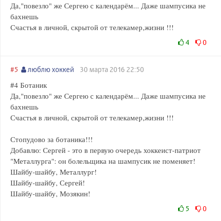
Да,"повезло" же Сергею с календарём... Даже шампусика не
бахнешь
Счастья в личной, скрытой от телекамер,жизни !!!
4
0
#5
люблю хоккей
30 марта 2016 22:50
#4 Ботаник
Да,"повезло" же Сергею с календарём... Даже шампусика не
бахнешь
Счастья в личной, скрытой от телекамер,жизни !!!
Стопудово за ботаника!!!
Добавлю: Сергей - это в первую очередь хоккеист-патриот
"Металлурга": он болельщика на шампусик не поменяет!
Шайбу-шайбу, Металлург!
Шайбу-шайбу, Сергей!
Шайбу-шайбу, Мозякин!
5
0