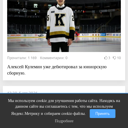
Прочитали: 1 169 Комментарии: 0
3
10
Алексей Кулемин уже дебютировал за юниорскую
сборную.
12:30, 5 авг 2026
Мы используем cookie для улучшения работы сайта. Находясь на
Жара вернётся в Магнитогорск
Женские носки для топтания чувств
i
данном сайте вы соглашаетесь с тем, что мы используем
Новости / Учатся ли сегодня школьники?
Яндекс.Метрику и собираем cookie-файлы.
Принять
Подробнее
Подробнее