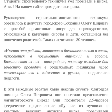
Студенты строительного техникума уже побывали в цирке.
А вы? На нашем сайте проходит викторина.
Руководство строительно-монтажного техникума
обратилось к депутату городского Собрания Олегу Ширяеву
с просьбой организовать досуг для первокурсников,
относящихся к категории сироты и дети, оставшиеся без
попечения родителей. Таких насчиталось 80 человек.
«Именно эти ребята, лишившиеся домашнего тепла и ласки,
нуждаются в повышенном внимании и заботе.
Большинство из них – иногородние, поэтому выходные дни
зачастую проводят в общежитиях техникума перед
телевизором или с гаджетом в руках»
, – поделились
педагоги.
В эти выходные ребятам было некогда скучать: благодаря
помощи Олега Петровича они посетили представление
магнитогорского цирка! Они посмотрели 2,5-часовое
феерическое представление «Лучшие из лучших» с
участием ведущих артистов цирка, победителей