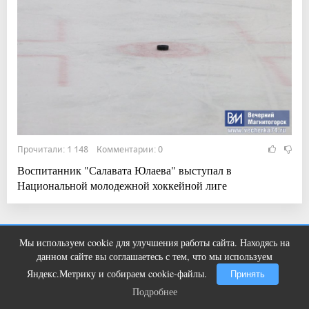
Прочитали: 1 148 Комментарии: 0
Воспитанник "Салавата Юлаева" выступал в
Национальной молодежной хоккейной лиге
Показать ещё
Мы используем cookie для улучшения работы сайта. Находясь на
Ногти будут чистыми! Домашний
i
данном сайте вы соглашаетесь с тем, что мы используем
метод убьет грибок, возьмите 3%-ю…
Яндекс.Метрику и собираем cookie-файлы.
Принять
Подробнее
Подробнее