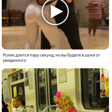
Ролик длится пару секунд, но вы будете в шоке от
увиденного
i