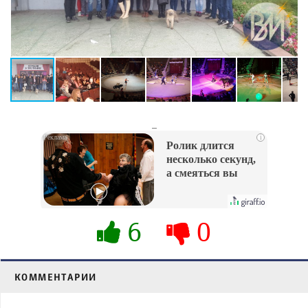
_
i
Ролик длится
несколько секунд,
а смеяться вы
будете долго
6
0
КОММЕНТАРИИ