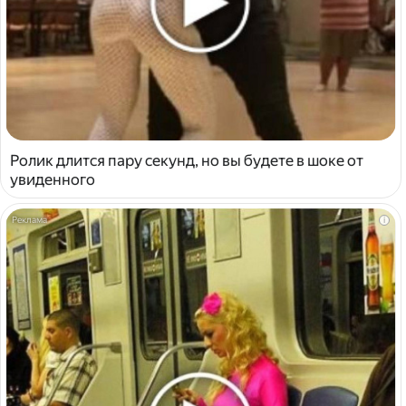
Ролик длится пару секунд, но вы будете в шоке от
увиденного
i