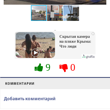
_
i
Скрытая камера
на пляже Крыма:
Что люди
вытворяют, когда
их не видят...
9
0
КОММЕНТАРИИ
Добавить комментарий