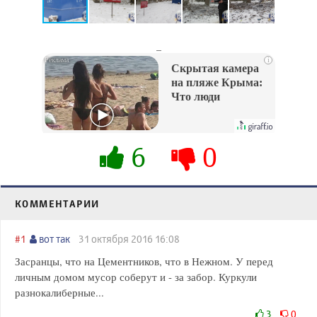
_
i
Скрытая камера
на пляже Крыма:
Что люди
вытворяют, когда
их не видят...
6
0
КОММЕНТАРИИ
#1
вот так
31 октября 2016 16:08
Засранцы, что на Цементников, что в Нежном. У перед
личным домом мусор соберут и - за забор. Куркули
разнокалиберные...
3
0