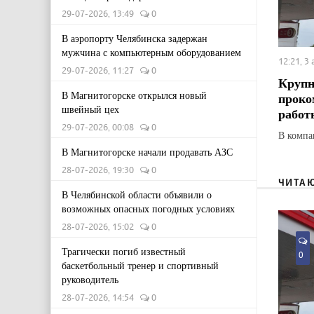
29-07-2026, 13:49
0
В аэропорту Челябинска задержан
мужчина с компьютерным оборудованием
12:21, 3
29-07-2026, 11:27
0
Крупн
В Магнитогорске открылся новый
проко
швейный цех
работ
29-07-2026, 00:08
0
В компан
В Магнитогорске начали продавать АЗС
28-07-2026, 19:30
0
ЧИТА
В Челябинской области объявили о
возможных опасных погодных условиях
28-07-2026, 15:02
0
Трагически погиб известный
0
баскетбольный тренер и спортивный
руководитель
28-07-2026, 14:54
0