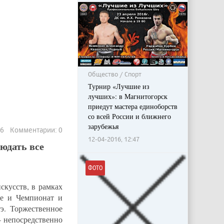
Общество / Спорт
Турнир «Лучшие из
лучших»: в Магнитогорск
приедут мастера единоборств
со всей России и ближнего
зарубежья
96 Комментарии: 0
12-04-2016, 12:47
юдать все
ФОТО
скусств, в рамках
е и Чемпионат и
э. Торжественное
– непосредственно