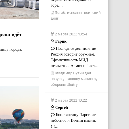
горе....
Погиб, исполняя воинский
долг
рска идёт
2 марта 2022 13:54
т
Гарик
Последнее десятилетие
лица города.
Россия говорит оружием.
Эффективность МИД
незаметна. Армия и флот...
Владимир Путин дал
новую установку министру
обороны Шойгу
2 марта 2022 13:22
Сергей
Константину Царствие
небесное и Вечная память
!!!...