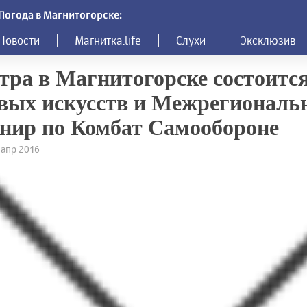
Погода в Магнитогорске:
Новости
Магнитка.life
Слухи
Эксклюзив
тра в Магнитогорске состоитс
вых искусств и Межрегионал
нир по Комбат Самообороне
8 апр 2016