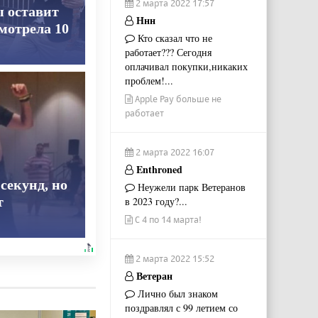
2 марта 2022 17:57
ы оставит
Ннн
смотрела 10
Кто сказал что не
работает??? Сегодня
оплачивал покупки,никаких
проблем!...
Apple Pay больше не
работает
2 марта 2022 16:07
Enthroned
секунд, но
Неужели парк Ветеранов
т
в 2023 году?...
С 4 по 14 марта!
2 марта 2022 15:52
Ветеран
Лично был знаком
поздравлял с 99 летием со