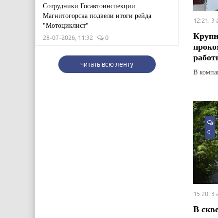
Сотрудники Госавтоинспекции
Магнитогорска подвели итоги рейда
12:21, 3
"Мотоциклист"
Крупн
28-07-2026, 11:32
0
проко
работ
читать всю ленту
В компан
0
15:20, 3
В скв