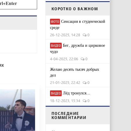
rl+Enter
КОРОТКО О ВАЖНОМ
Сенсация в студенческой
ФОТО
среде
26-12-2025, 14:28
0
Бег, дружба и цирковое
ВИДЕО
чудо
4-04-2025, 22:06
0
ях
Желаю десять тысяч добрых
дел
21-01-2025, 22:42
0
Лёд тронулся…
ВИДЕО
18-12-2023, 15:34
0
ПОСЛЕДНИЕ
КОММЕНТАРИИ