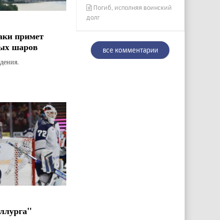
Погиб, исполняя воинский
долг
аки примет
ых шаров
все комментарии
дения.
ллурга"