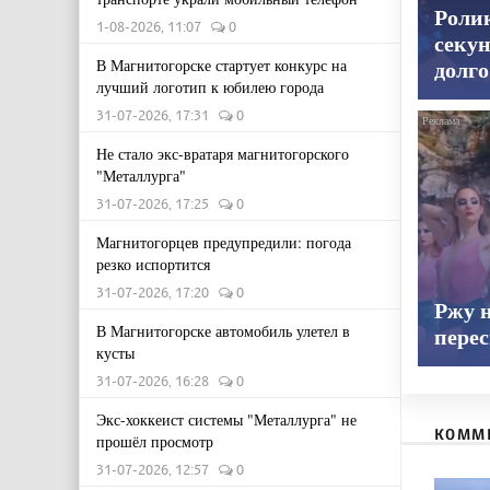
Роли
1-08-2026, 11:07
0
секун
В Магнитогорске стартует конкурс на
долго
лучший логотип к юбилею города
31-07-2026, 17:31
0
Не стало экс-вратаря магнитогорского
"Металлурга"
31-07-2026, 17:25
0
Магнитогорцев предупредили: погода
резко испортится
31-07-2026, 17:20
0
Ржу н
В Магнитогорске автомобиль улетел в
пере
кусты
31-07-2026, 16:28
0
Экс-хоккеист системы "Металлурга" не
КОММ
прошёл просмотр
31-07-2026, 12:57
0