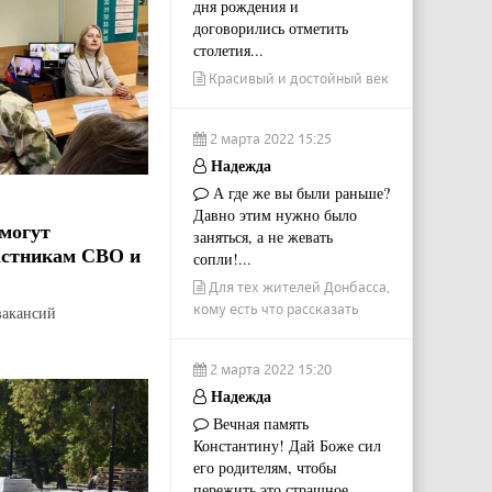
дня рождения и
договорились отметить
столетия...
Красивый и достойный век
2 марта 2022 15:25
Надежда
А где же вы были раньше?
Давно этим нужно было
могут
заняться, а не жевать
астникам СВО и
сопли!...
Для тех жителей Донбасса,
кому есть что рассказать
вакансий
2 марта 2022 15:20
Надежда
Вечная память
Константину! Дай Боже сил
его родителям, чтобы
пережить это страшное