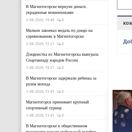
В Магнитогорске вернули деньги,
украденные мошенниками
2-08-2026, 19:49
0
КО
Малкин завоевал медаль по дзюдо на
соревнованиях в Магнитогорске
До
2-08-2026, 15:23
0
Дзюдоистка из Магнитогорска выиграла
Спартакиаду народов России
1-08-2026, 19:57
0
В Магнитогорске задержали ребенка за
рулем мопеда
1-08-2026, 15:45
0
Магнитогорск принимает крупный
спортивный турнир
1-08-2026, 13:41
0
В Магнитогорске в общественном
транспорте украли мобильный телефон