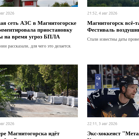
 авг 2026
21:52, 4 авг 2026
ая сеть АЗС в Магнитогорске
Магнитогорск всё-т
мментировала приостановку
Фестиваль воздушн
ы на время угроз БПЛА
Стали известны даты прове
ии рассказали, для чего это делается.
0
 авг 2026
22:11, 3 авг 2026
ере Магнитогорска идёт
Экс-хоккеист "Мета