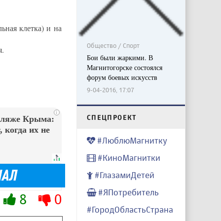
ьная клетка) и на
Общество / Спорт
я.
Бои были жаркими. В
Магнитогорске состоялся
форум боевых искусств
9-04-2016, 17:07
i
CПЕЦПРОЕКТ
пляже Крыма:
 когда их не
#ЛюблюМагнитку
#КиноМагнитки
#ГлазамиДетей
#ЯПотребитель
8
0
#ГородОбластьСтрана