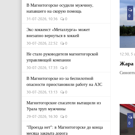
В Магнитогорске осудили мужчину,
напавшего на скорую помощь
0
31-07-2026, 10:36
0
Экс-хоккеист «Металлурга» может
внезапно вернуться в хоккей
30-07-2026, 22:52
0
Не стало руководителя магнитогорской
12:30, 5
управляющей компании
Жара 
30-07-2026, 17:35
0
Синопти
В Магнитогорске из-за беспилотной
опасности приостановили работу на АЗС
30-07-2026, 13:13
0
Магнитогорские спасатели вытащили из
Урала труп мужчины
29-07-2026, 16:30
0
0
"Проезда нет": в Магнитогорске до конца
месяца закрыта дорога