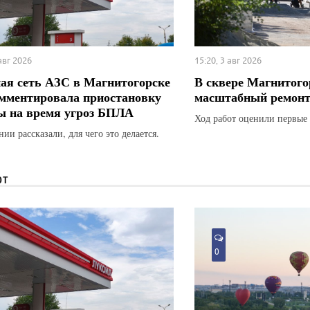
 авг 2026
15:20, 3 авг 2026
ая сеть АЗС в Магнитогорске
В сквере Магнитого
мментировала приостановку
масштабный ремон
ы на время угроз БПЛА
Ход работ оценили первые 
ии рассказали, для чего это делается.
ЮТ
0