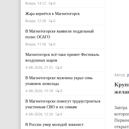
Вчера, 14:12
0
Жара вернётся в Магнитогорск
Вчера, 12:30
0
В Магнитогорске выявили поддельный
полис ОСАГО
Вчера, 11:56
0
Магнитогорск всё-таки примет Фестиваль
воздушных шаров
4-08-2026, 21:52
0
Автор:
В Магнитогорске мужчина украл семь
Крупн
упаковок шоколада
желаю
4-08-2026, 15:19
0
В Магнитогорске помогут трудоустроиться
участникам СВО и их семьям
Завтра
которо
4-08-2026, 12:26
0
Первен
В России умер молодой хоккеист
открыт