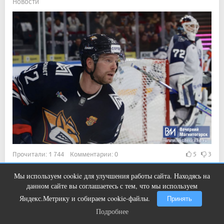
Новости
Прочитали: 1 744 Комментарии: 0
5
3
Он может вернуться в "Трактор".
Мы используем cookie для улучшения работы сайта. Находясь на
Ржу не переставая, это видео
i
данном сайте вы соглашаетесь с тем, что мы используем
пересмотришь не раз
Яндекс.Метрику и собираем cookie-файлы.
Принять
15:20, 3 авг 2026
Подробнее
Подробнее
В сквере Магнитогорска идёт масштабный