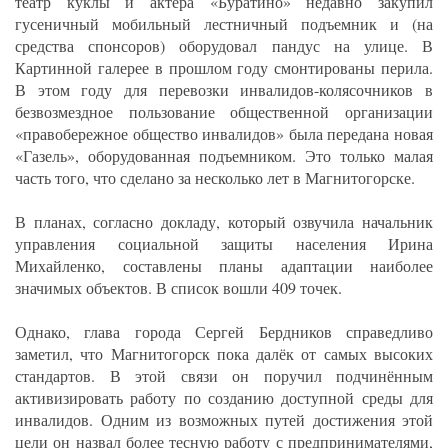
театр куклы и актера «Буратино» недавно закупил
гусеничный мобильный лестничный подъемник и (на
средства спонсоров) оборудовал пандус на улице. В
Картинной галерее в прошлом году смонтированы перила.
В этом году для перевозки инвалидов-колясочников в
безвозмездное пользование общественной организации
«правобережное общество инвалидов» была передана новая
«Газель», оборудованная подъемником. Это только малая
часть того, что сделано за несколько лет в Магнитогорске.
В планах, согласно докладу, который озвучила начальник
управления социальной защиты населения Ирина
Михайленко, составлены планы адаптации наиболее
значимых объектов. В список вошли 409 точек.
Однако, глава города Сергей Бердников справедливо
заметил, что Магнитогорск пока далёк от самых высоких
стандартов. В этой связи он поручил подчинённым
активизировать работу по созданию доступной среды для
инвалидов. Одним из возможных путей достижения этой
цели он назвал более тесную работу с предпринимателями,