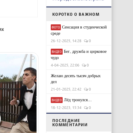
КОРОТКО О ВАЖНОМ
Сенсация в студенческой
ФОТО
ях
среде
26-12-2025, 14:28
0
Бег, дружба и цирковое
ВИДЕО
чудо
i
4-04-2025, 22:06
0
Желаю десять тысяч добрых
дел
21-01-2025, 22:42
0
Лёд тронулся…
ВИДЕО
18-12-2023, 15:34
0
ПОСЛЕДНИЕ
КОММЕНТАРИИ