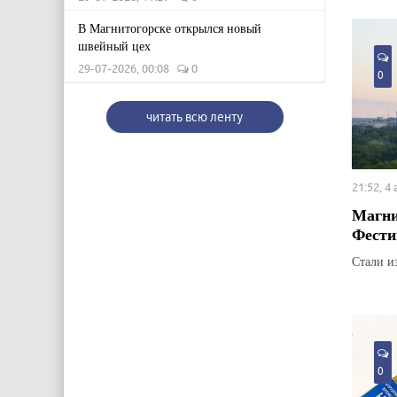
В Магнитогорске открылся новый
швейный цех
29-07-2026, 00:08
0
0
читать всю ленту
21:52, 4
Магни
Фести
Стали и
0