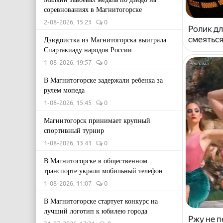
соревнованиях в Магнитогорске
2-08-2026, 15:23
0
Ролик дл
смеяться
Дзюдоистка из Магнитогорска выиграла
Спартакиаду народов России
1-08-2026, 19:57
0
В Магнитогорске задержали ребенка за
рулем мопеда
1-08-2026, 15:45
0
Магнитогорск принимает крупный
спортивный турнир
1-08-2026, 13:41
0
В Магнитогорске в общественном
транспорте украли мобильный телефон
1-08-2026, 11:07
0
В Магнитогорске стартует конкурс на
лучший логотип к юбилею города
Ржу не п