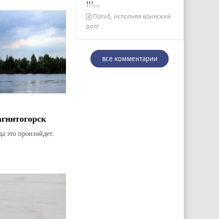
!!!...
Погиб, исполняя воинский
долг
все комментарии
агнитогорск
да это произойдет.