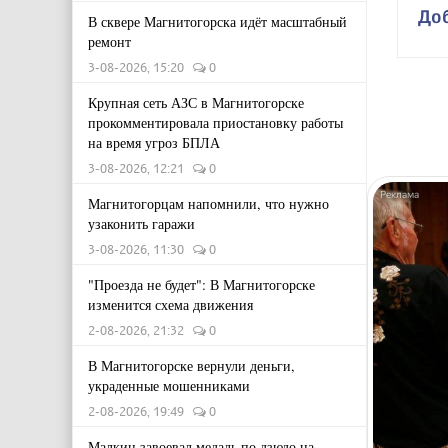
До
В сквере Магнитогорска идёт масштабный
ремонт
3-08-2026, 15:20
0
Крупная сеть АЗС в Магнитогорске
прокомментировала приостановку работы
на время угроз БПЛА
3-08-2026, 12:21
0
Магнитогорцам напомнили, что нужно
узаконить гаражи
3-08-2026, 11:30
0
"Проезда не будет": В Магнитогорске
изменится схема движения
2-08-2026, 21:32
0
В Магнитогорске вернули деньги,
украденные мошенниками
2-08-2026, 19:49
0
Малкин завоевал медаль по дзюдо на