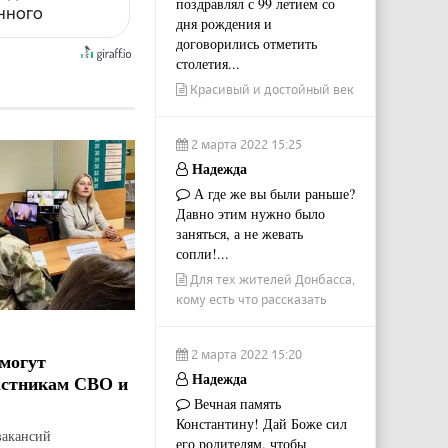
поздравлял с 99 летием со
енного
дня рождения и
договорились отметить
столетия...
Красивый и достойный век
2 марта 2022 15:25
Надежда
А где же вы были раньше?
Давно этим нужно было
заняться, а не жевать
сопли!...
Для тех жителей Донбасса,
кому есть что рассказать
2 марта 2022 15:20
могут
Надежда
астникам СВО и
Вечная память
Константину! Дай Боже сил
вакансий
его родителям, чтобы