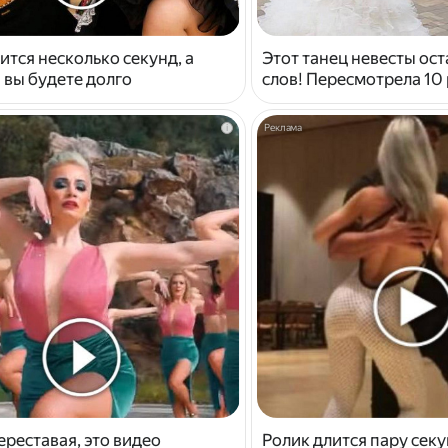
ится несколько секунд, а
Этот танец невесты ост
 вы будете долго
слов! Пересмотрела 10 
i
ереставая, это видео
Ролик длится пару секу