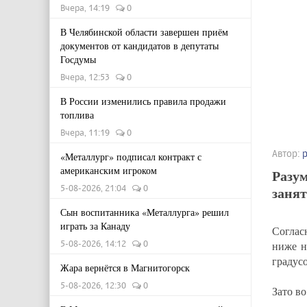
Вчера, 14:19
0
В Челябинской области завершен приём
документов от кандидатов в депутаты
Госдумы
Вчера, 12:53
0
В России изменились правила продажи
топлива
Вчера, 11:19
0
Автор:
«Металлург» подписал контракт с
американским игроком
Разум
5-08-2026, 21:04
0
занят
Сын воспитанника «Металлурга» решил
играть за Канаду
Соглас
5-08-2026, 14:12
0
ниже н
градусо
Жара вернётся в Магнитогорск
5-08-2026, 12:30
0
Зато во