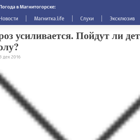
Погода в Магнитогорске:
Новости
Магнитка.life
Слухи
Эксклюзив
оз усиливается. Пойдут ли дет
олу?
13 дек 2016