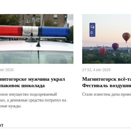
0
 авг 2026
21:52, 4 авг 2026
нитогорске мужчина украл
Магнитогорск всё-т
упаковок шоколада
Фестиваль воздушн
ное имущество подозреваемый
Стали известны даты прове
вал, а денежные средства потратил на
нные нужды.
ЮТ