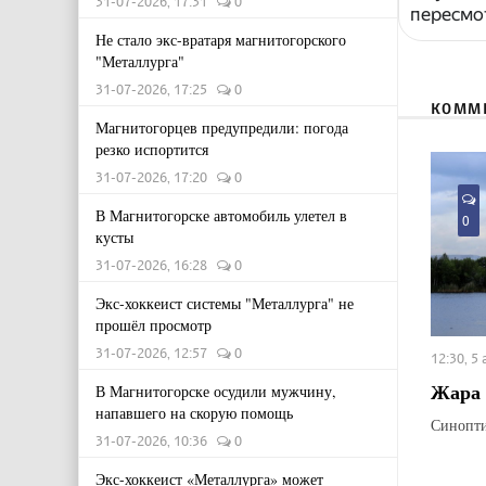
31-07-2026, 17:31
0
пересмо
Не стало экс-вратаря магнитогорского
"Металлурга"
31-07-2026, 17:25
0
КОММ
Магнитогорцев предупредили: погода
резко испортится
31-07-2026, 17:20
0
В Магнитогорске автомобиль улетел в
0
кусты
31-07-2026, 16:28
0
Экс-хоккеист системы "Металлурга" не
прошёл просмотр
31-07-2026, 12:57
0
12:30, 5
Жара 
В Магнитогорске осудили мужчину,
напавшего на скорую помощь
Синопти
31-07-2026, 10:36
0
Экс-хоккеист «Металлурга» может