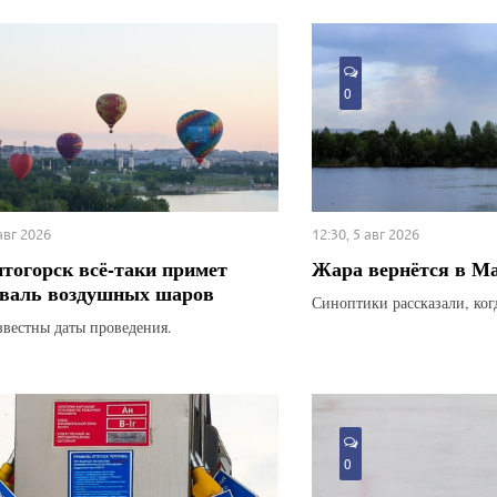
0
 авг 2026
12:30, 5 авг 2026
тогорск всё-таки примет
Жара вернётся в М
валь воздушных шаров
Синоптики рассказали, ког
звестны даты проведения.
0