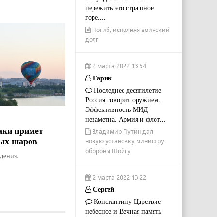
пережить это страшное
горе....
Погиб, исполняя воинский
долг
2 марта 2022 13:54
Гарик
Последнее десятилетие
Россия говорит оружием.
Эффективность МИД
незаметна. Армия и флот...
аки примет
Владимир Путин дал
ых шаров
новую установку министру
обороны Шойгу
дения.
2 марта 2022 13:22
Сергей
Константину Царствие
небесное и Вечная память