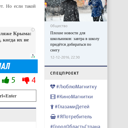
т. Но если такой
Общество
i
Плохие новости для
пляже Крыма:
школьников: завтра в школу
 когда их не
придётся добираться по
снегу
12-12-2016, 22:30
CПЕЦПРОЕКТ
5
4
#ЛюблюМагнитку
rl+Enter
#КиноМагнитки
#ГлазамиДетей
#ЯПотребитель
#ГородОбластьСтрана