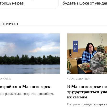
тришь не раз
будете в шоке от увид
ЕНТИРУЮТ
0
 авг 2026
12:26, 4 авг 2026
вернётся в Магнитогорск
В Магнитогорске по
трудоустроиться уч
ки рассказали, когда это произойдет.
их семьям
В городе пройдет ярмарка 