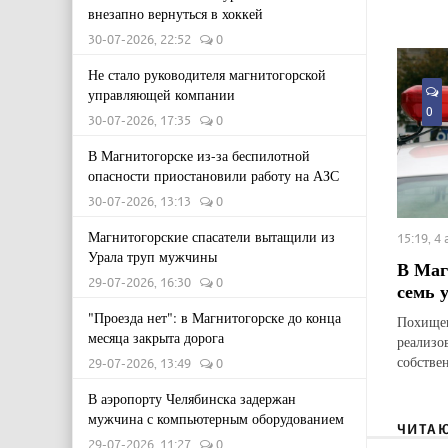
внезапно вернуться в хоккей
30-07-2026, 22:52
0
Не стало руководителя магнитогорской
управляющей компании
0
30-07-2026, 17:35
0
В Магнитогорске из-за беспилотной
опасности приостановили работу на АЗС
30-07-2026, 13:13
0
Магнитогорские спасатели вытащили из
15:19, 4
Урала труп мужчины
В Маг
29-07-2026, 16:30
0
семь 
"Проезда нет": в Магнитогорске до конца
Похищен
месяца закрыта дорога
реализо
собстве
29-07-2026, 13:49
0
В аэропорту Челябинска задержан
мужчина с компьютерным оборудованием
ЧИТА
29-07-2026, 11:27
0