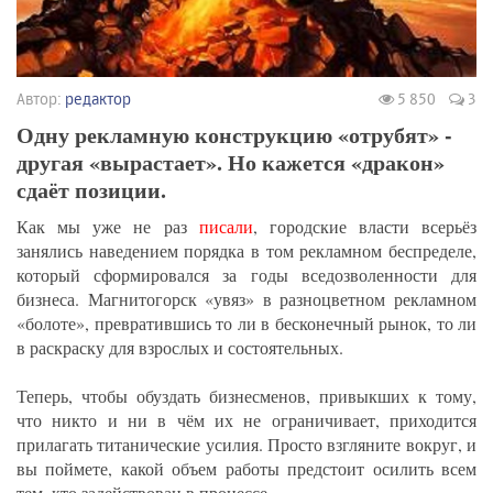
Автор:
редактор
5 850
3
Одну рекламную конструкцию «отрубят» -
другая «вырастает». Но кажется «дракон»
сдаёт позиции.
Как мы уже не раз
писали
, городские власти всерьёз
занялись наведением порядка в том рекламном беспределе,
который сформировался за годы вседозволенности для
бизнеса. Магнитогорск «увяз» в разноцветном рекламном
«болоте», превратившись то ли в бесконечный рынок, то ли
в раскраску для взрослых и состоятельных.
Теперь, чтобы обуздать бизнесменов, привыкших к тому,
что никто и ни в чём их не ограничивает, приходится
прилагать титанические усилия. Просто взгляните вокруг, и
вы поймете, какой объем работы предстоит осилить всем
тем, кто задействован в процессе.