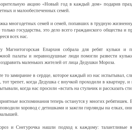
ворительную акцию «Новый год в каждый дом» подарив пра
етных и малообеспеченных семей.
жка многодетных семей и семей, попавших в трудную жизненну
 только государства, это дело всего гражданского общества и п
ееся всех нас.
у Магнитогорская Епархия собрала для ребят кульки и п
жной палаты и неравнодушные люди помогли развести кульки
поздравить маленьких жителей от лица Дедушки Мороза.
е то замирание в сердце, которое каждый из нас испытывал, с
, тот трепет, когда Дедушка с внучкой проходили в квартиру, и
ытывали, когда нас просили «встать на стульчик и рассказать ст
приятные воспоминания теперь останутся у многих ребятишек. 
 поводили хоровод с детишками и зажгли гирлянды на елках, они
 малышей.
роз и Снегурочка нашли подход к каждому: талантливые в