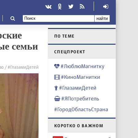
найти
рские
ПО ТЕМЕ
ые семьи
CПЕЦПРОЕКТ
#ЛюблюМагнитку
о / #ГлазамиДетей
#КиноМагнитки
#ГлазамиДетей
#ЯПотребитель
#ГородОбластьСтрана
КОРОТКО О ВАЖНОМ