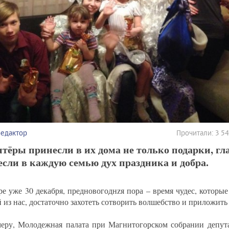
редактор
Прочитали: 3 5
тёры принесли в их дома не только подарки, гл
сли в каждую семью дух праздника и добра.
ре уже 30 декабря, предновогоднzя пора – время чудес, которы
 из нас, достаточно захотеть сотворить волшебство и приложить
еру, Молодежная палата при Магнитогорском собрании депута