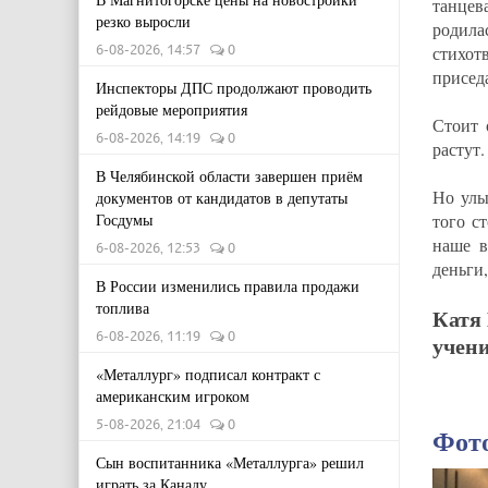
танцев
резко выросли
родила
6-08-2026, 14:57
0
стихот
присед
Инспекторы ДПС продолжают проводить
рейдовые мероприятия
Стоит 
6-08-2026, 14:19
0
растут.
В Челябинской области завершен приём
Но улы
документов от кандидатов в депутаты
Госдумы
того с
наше в
6-08-2026, 12:53
0
деньги
В России изменились правила продажи
топлива
Катя
6-08-2026, 11:19
0
учен
«Металлург» подписал контракт с
американским игроком
5-08-2026, 21:04
0
Фот
Сын воспитанника «Металлурга» решил
играть за Канаду