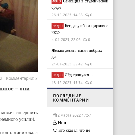
Сенсация в студенческой
ФОТО
среде
26-12-2025, 14:28
0
Бег, дружба и цирковое
ВИДЕО
чудо
4-04-2025, 22:06
0
Желаю десять тысяч добрых
дел
21-01-2025, 22:42
0
Лёд тронулся…
ВИДЕО
42 Комментарии: 2
18-12-2023, 15:34
0
авное – они
ПОСЛЕДНИЕ
КОММЕНТАРИИ
е может совершить
2 марта 2022 17:57
 немного усилий.
Ннн
Кто сказал что не
тов организовала