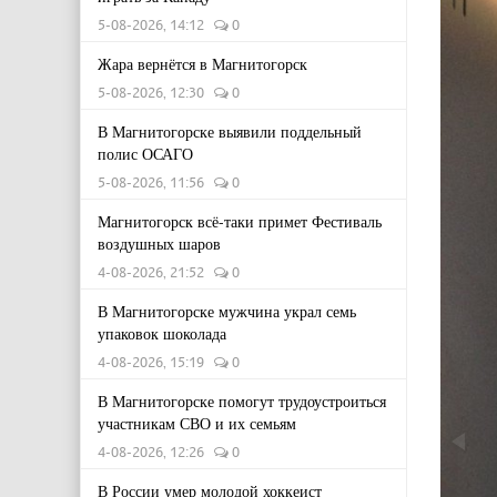
5-08-2026, 14:12
0
Жара вернётся в Магнитогорск
5-08-2026, 12:30
0
В Магнитогорске выявили поддельный
полис ОСАГО
5-08-2026, 11:56
0
Магнитогорск всё-таки примет Фестиваль
воздушных шаров
4-08-2026, 21:52
0
В Магнитогорске мужчина украл семь
упаковок шоколада
4-08-2026, 15:19
0
В Магнитогорске помогут трудоустроиться
участникам СВО и их семьям
4-08-2026, 12:26
0
В России умер молодой хоккеист