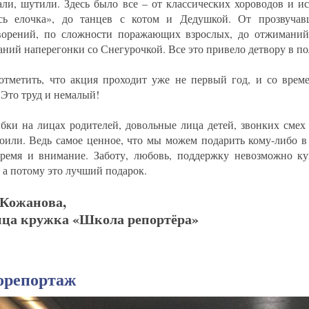
али, шутили. Здесь было все – от классических хороводов и и
сь елочка», до танцев с котом и Дедушкой. От прозвучав
ворений, по сложности поражающих взрослых, до отжиманий
аний наперегонки со Снегурочкой. Все это привело детвору в п
отметить, что акция проходит уже не первый год, и со врем
 Это труд и немалый!
бки на лицах родителей, довольные лица детей, звонких смех
тоили. Ведь самое ценное, что мы можем подарить кому-либо в
ремя и внимание. Заботу, любовь, поддержку невозможно ку
, а потому это лучший подарок.
 Кожанова,
ица кружка «Школа репортёра»
орепортаж