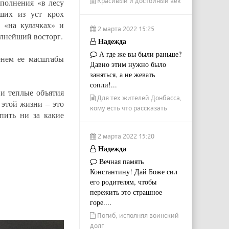
Красивый и достойный век
сполнения «в лесу
ших из уст крох
 «на кулачках» и
2 марта 2022 15:25
олнейший восторг.
Надежда
А где же вы были раньше?
енем ее масштабы
Давно этим нужно было
заняться, а не жевать
сопли!...
 и теплые объятия
Для тех жителей Донбасса,
 этой жизни – это
кому есть что рассказать
пить ни за какие
2 марта 2022 15:20
Надежда
Вечная память
Константину! Дай Боже сил
его родителям, чтобы
пережить это страшное
горе....
Погиб, исполняя воинский
долг