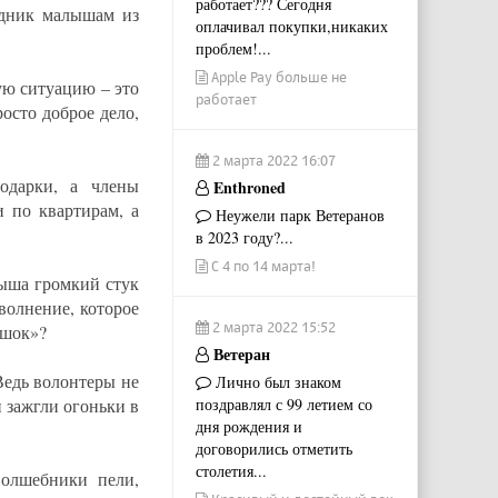
работает??? Сегодня
здник малышам из
оплачивал покупки,никаких
проблем!...
Apple Pay больше не
ю ситуацию – это
работает
росто доброе дело,
2 марта 2022 16:07
одарки, а члены
Enthroned
 по квартирам, а
Неужели парк Ветеранов
в 2023 году?...
С 4 по 14 марта!
лыша громкий стук
 волнение, которое
2 марта 2022 15:52
ишок»?
Ветеран
Ведь волонтеры не
Лично был знаком
 зажгли огоньки в
поздравлял с 99 летием со
дня рождения и
договорились отметить
столетия...
олшебники пели,