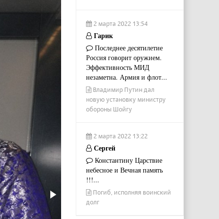
2 марта 2022 13:54
Гарик
Последнее десятилетие
Россия говорит оружием.
Эффективность МИД
незаметна. Армия и флот...
Владимир Путин дал
новую установку министру
обороны Шойгу
2 марта 2022 13:22
Сергей
Константину Царствие
небесное и Вечная память
!!!...
Погиб, исполняя воинский
долг