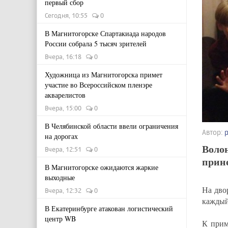
первый сбор
Сегодня, 10:55
0
В Магнитогорске Спартакиада народов
России собрала 5 тысяч зрителей
Вчера, 16:18
0
Художница из Магнитогорска примет
участие во Всероссийском пленэре
акварелистов
Вчера, 15:00
0
В Челябинской области ввели ограничения
Автор:
на дорогах
Волон
Вчера, 12:51
0
прине
В Магнитогорске ожидаются жаркие
выходные
На дво
Вчера, 12:32
0
каждый
В Екатеринбурге атакован логистический
центр WB
К прим