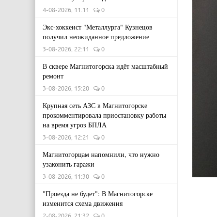
4-08-2026, 11:11
0
Экс-хоккеист "Металлурга" Кузнецов
получил неожиданное предложение
3-08-2026, 22:11
0
В сквере Магнитогорска идёт масштабный
ремонт
3-08-2026, 15:20
0
Крупная сеть АЗС в Магнитогорске
прокомментировала приостановку работы
на время угроз БПЛА
3-08-2026, 12:21
0
Магнитогорцам напомнили, что нужно
узаконить гаражи
3-08-2026, 11:30
0
"Проезда не будет": В Магнитогорске
изменится схема движения
2-08-2026, 21:32
0