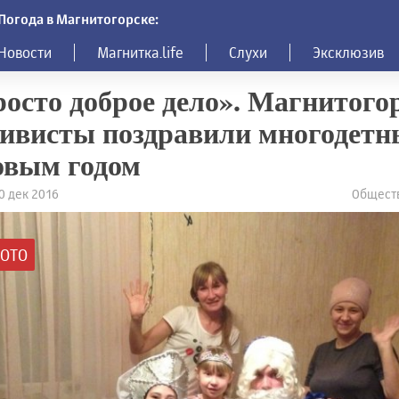
Погода в Магнитогорске:
Новости
Магнитка.life
Слухи
Эксклюзив
осто доброе дело». Магнитого
ивисты поздравили многодетн
овым годом
30 дек 2016
Обществ
ОТО