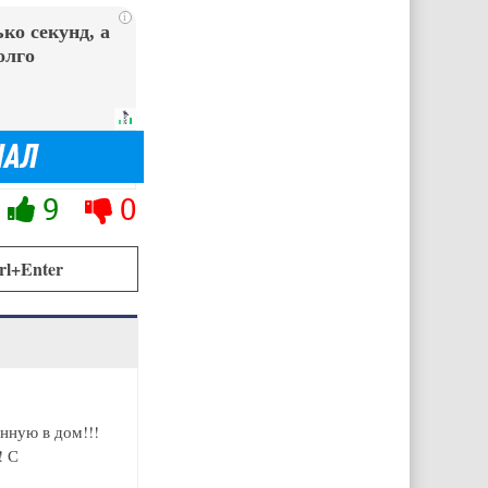
i
ко секунд, а
олго
9
0
rl+Enter
нную в дом!!!
! С