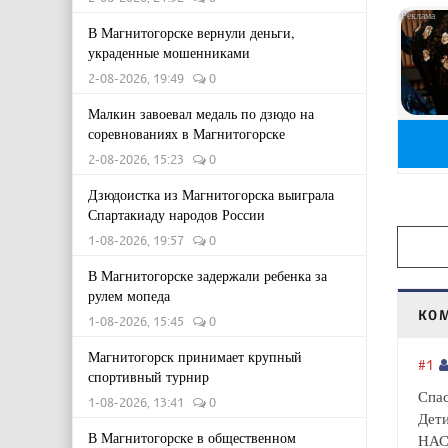
В Магнитогорске вернули деньги,
украденные мошенниками
2-08-2026, 19:49
0
Малкин завоевал медаль по дзюдо на
соревнованиях в Магнитогорске
2-08-2026, 15:23
0
Дзюдоистка из Магнитогорска выиграла
Спартакиаду народов России
1-08-2026, 19:57
0
В Магнитогорске задержали ребенка за
рулем мопеда
КО
1-08-2026, 15:45
0
Магнитогорск принимает крупный
#1
спортивный турнир
Спас
1-08-2026, 13:41
0
Дети
В Магнитогорске в общественном
НАС