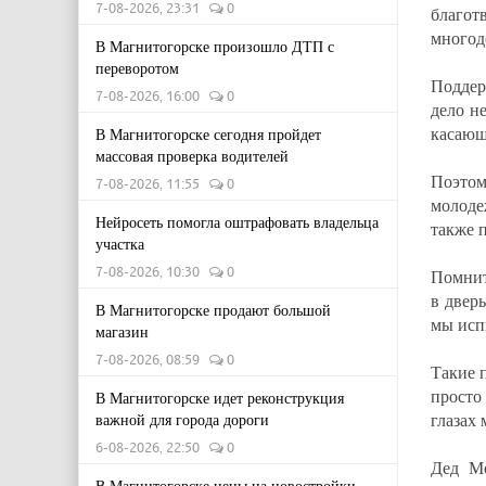
7-08-2026, 23:31
0
благот
многод
В Магнитогорске произошло ДТП с
переворотом
Поддер
7-08-2026, 16:00
0
дело не
касающ
В Магнитогорске сегодня пройдет
массовая проверка водителей
Поэтом
7-08-2026, 11:55
0
молоде
Нейросеть помогла оштрафовать владельца
также 
участка
7-08-2026, 10:30
0
Помнит
в дверь
В Магнитогорске продают большой
мы исп
магазин
7-08-2026, 08:59
0
Такие 
просто
В Магнитогорске идет реконструкция
глазах
важной для города дороги
6-08-2026, 22:50
0
Дед Мо
В Магнитогорске цены на новостройки