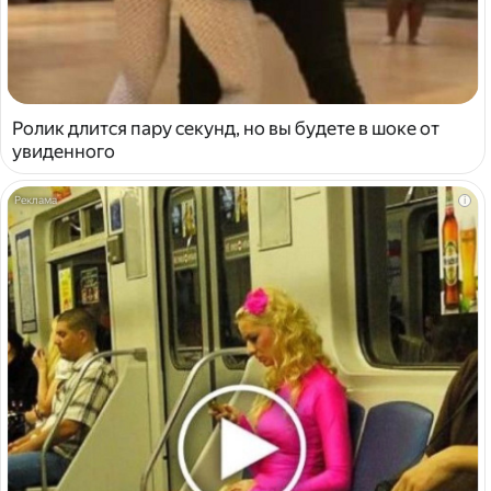
Ролик длится пару секунд, но вы будете в шоке от
увиденного
i