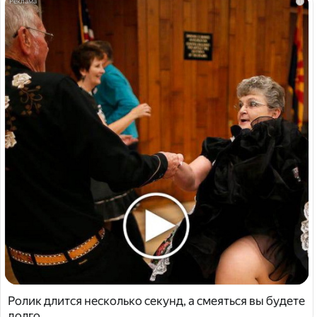
i
Ролик длится несколько секунд, а смеяться вы будете
долго