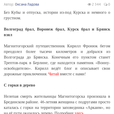
Автор:
Оксана Ладова
2 344
0
Без Кубы и отпуска, истории из-под Курска и немного о
грустном.
Волгоград брал, Воронеж брал, Курск брал и Брянск
взял
Магнитогорский путешественник Кирилл Фронюк бегом
преодолел более тысячи километров и добрался из
Волгограда до Брянска. Конечным его пунктом станет
Трептов-парк в Берлине, где находится памятник «Воину-
освободителю». Кирилл ведёт блог и описывает свои
дорожные приключения.
Читай
вместе с нами!
С горки в дерево
Нелепая смерть жительницы Магнитогорска произошла в
Брединском районе. 46-летняя женщина с подругами просто
каталась с горки на территории заповедника «Аркаим», но
на её пути оказалось дерево. Подробнее
здесь
.