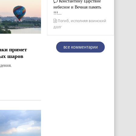
Константину Царствие
небесное и Вечная память
!!!...
Погиб, исполняя воинский
долг
все комментарии
аки примет
ых шаров
дения.