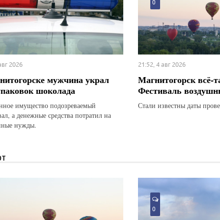
0
 авг 2026
21:52, 4 авг 2026
нитогорске мужчина украл
Магнитогорск всё-т
упаковок шоколада
Фестиваль воздушн
ное имущество подозреваемый
Стали известны даты прове
вал, а денежные средства потратил на
нные нужды.
ЮТ
0