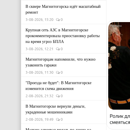
В сквере Магнитогорска идёт масштабный
ремонт
3-08-2026, 15:20
0
Крупная сеть АЗС в Магнитогорске
прокомментировала приостановку работы
на время угроз БПЛА
3-08-2026, 12:21
0
Магнитогорцам напомнили, что нужно
узаконить гаражи
3-08-2026, 11:30
0
"Проезда не будет": В Магнитогорске
изменится схема движения
2-08-2026, 21:32
0
В Магнитогорске вернули деньги,
украденные мошенниками
Ролик дл
2-08-2026, 19:49
0
смеяться
Малкин завоевал медаль по дзюдо на