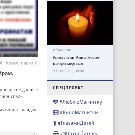
Общество
Константин Анисимович
56 Комментарии: 0
найден мёртвым
ёрам.
13-02-2017, 08:00
CПЕЦПРОЕКТ
нно такие данные
гион-спас».
#ЛюблюМагнитку
мужчина найден.
#КиноМагнитки
#ГлазамиДетей
#ЯПотребитель
i