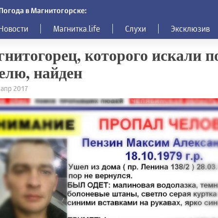
Погода в Магнитогорске:
Новости
Магнитка.life
Слухи
Эксклюзив
нитогорец, которого искали п
елю, найден
3 апр 2017