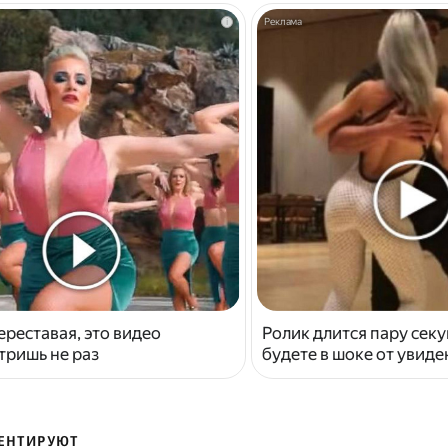
i
ереставая, это видео
Ролик длится пару секу
тришь не раз
будете в шоке от увид
ЕНТИРУЮТ