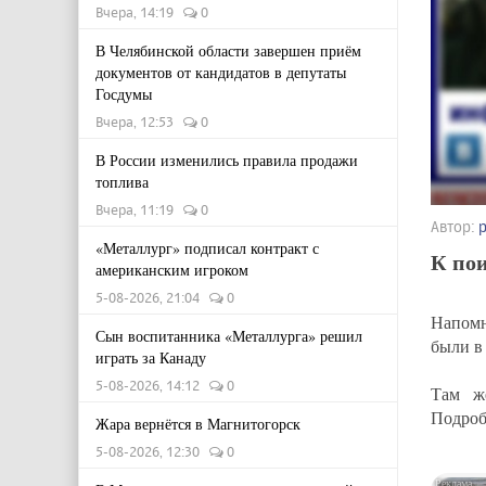
Вчера, 14:19
0
В Челябинской области завершен приём
документов от кандидатов в депутаты
Госдумы
Вчера, 12:53
0
В России изменились правила продажи
топлива
Вчера, 11:19
0
Автор:
«Металлург» подписал контракт с
К по
американским игроком
5-08-2026, 21:04
0
Напомн
Сын воспитанника «Металлурга» решил
были в
играть за Канаду
5-08-2026, 14:12
0
Там ж
Подроб
Жара вернётся в Магнитогорск
5-08-2026, 12:30
0