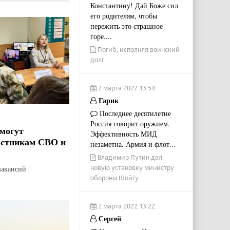
Константину! Дай Боже сил
его родителям, чтобы
пережить это страшное
горе....
Погиб, исполняя воинский
долг
2 марта 2022 13:54
Гарик
Последнее десятилетие
Россия говорит оружием.
могут
Эффективность МИД
астникам СВО и
незаметна. Армия и флот...
Владимир Путин дал
новую установку министру
вакансий
обороны Шойгу
2 марта 2022 13:22
Сергей