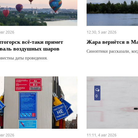
 авг 2026
12:30, 5 авг 2026
тогорск всё-таки примет
Жара вернётся в М
валь воздушных шаров
Синоптики рассказали, ког
звестны даты проведения.
0
 авг 2026
11:11, 4 авг 2026