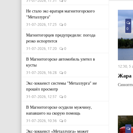
31-07-2026, 17:31
0
Не стало экс-вратаря магнитогорского
"Металлурга"
31-07-2026, 17:25
0
0
Магнитогорцев предупредили: погода
резко испортится
31-07-2026, 17:20
0
В Магнитогорске автомобиль улетел в
кусты
12:30, 5
31-07-2026, 16:28
0
Жара 
Экс-хоккеист системы "Металлурга" не
Синопти
прошёл просмотр
31-07-2026, 12:57
0
В Магнитогорске осудили мужчину,
напавшего на скорую помощь
31-07-2026, 10:36
0
Экс-хоккеист «Металлурга» может