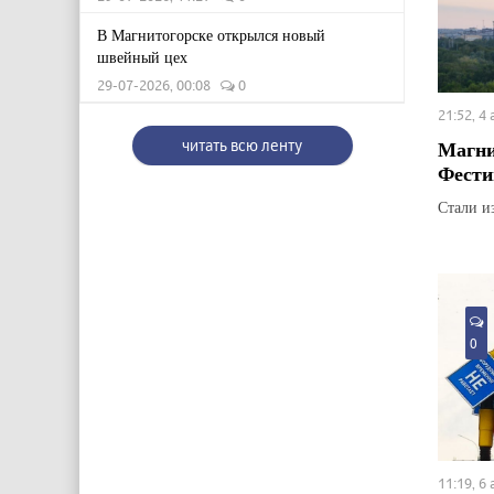
В Магнитогорске открылся новый
швейный цех
29-07-2026, 00:08
0
21:52, 4
Магни
читать всю ленту
Фести
Стали и
0
11:19, 6