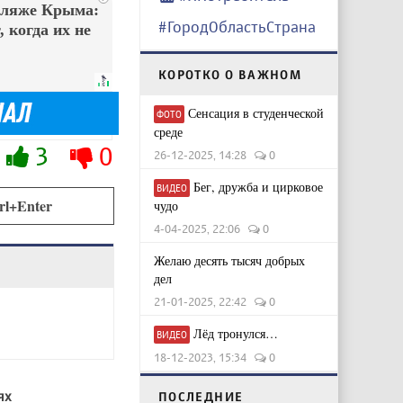
пляже Крыма:
#ГородОбластьСтрана
 когда их не
КОРОТКО О ВАЖНОМ
Сенсация в студенческой
ФОТО
среде
3
0
26-12-2025, 14:28
0
Бег, дружба и цирковое
ВИДЕО
rl+Enter
чудо
4-04-2025, 22:06
0
Желаю десять тысяч добрых
дел
21-01-2025, 22:42
0
Лёд тронулся…
ВИДЕО
18-12-2023, 15:34
0
ях
ПОСЛЕДНИЕ