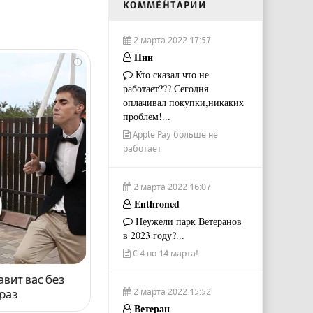
КОММЕНТАРИИ
2 марта 2022 17:57
Ннн
i
Кто сказал что не
работает??? Сегодня
оплачивал покупки,никаких
проблем!...
Apple Pay больше не
работает
2 марта 2022 16:07
Enthroned
Неужели парк Ветеранов
в 2023 году?...
С 4 по 14 марта!
авит вас без
2 марта 2022 15:52
раз
Ветеран