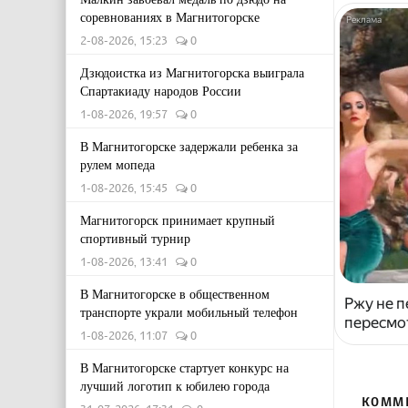
соревнованиях в Магнитогорске
2-08-2026, 15:23
0
Дзюдоистка из Магнитогорска выиграла
Спартакиаду народов России
1-08-2026, 19:57
0
В Магнитогорске задержали ребенка за
рулем мопеда
1-08-2026, 15:45
0
Магнитогорск принимает крупный
спортивный турнир
1-08-2026, 13:41
0
В Магнитогорске в общественном
Ржу не п
транспорте украли мобильный телефон
пересмо
1-08-2026, 11:07
0
В Магнитогорске стартует конкурс на
лучший логотип к юбилею города
КОММ