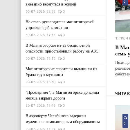
0
внезапно вернуться в хоккей
30-07-2026, 22:52
0
Не стало руководителя магнитогорской
управляющей компании
30-07-2026, 17:35
0
15:19, 4
В Магнитогорске из-за беспилотной
В Маг
опасности приостановили работу на АЗС
семь 
30-07-2026, 13:13
0
Похищен
реализо
Магнитогорские спасатели вытащили из
собстве
Урала труп мужчины
29-07-2026, 16:30
0
"Проезда нет": в Магнитогорске до конца
ЧИТА
месяца закрыта дорога
29-07-2026, 13:49
0
В аэропорту Челябинска задержан
мужчина с компьютерным оборудованием
0
29-07-2026, 11:27
0