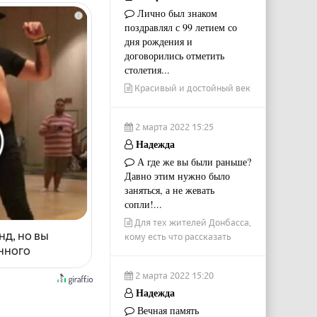
Лично был знаком
i
поздравлял с 99 летием со
дня рождения и
договорились отметить
столетия...
Красивый и достойный век
2 марта 2022 15:25
Надежда
А где же вы были раньше?
Давно этим нужно было
заняться, а не жевать
сопли!...
Для тех жителей Донбасса,
нд, но вы
кому есть что рассказать
енного
2 марта 2022 15:20
Надежда
Вечная память