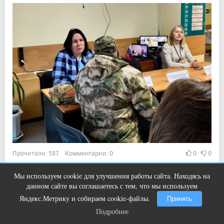
Прочитали: 587 Комментарии: 0
0
0
В городе пройдет ярмарка вакансий
Мы используем cookie для улучшения работы сайта. Находясь на
Ногти будут чистыми! Домашний
i
данном сайте вы соглашаетесь с тем, что мы используем
метод убьет грибок, возьмите 3%-ю…
Яндекс.Метрику и собираем cookie-файлы.
Принять
11:11, 4 авг 2026
Подробнее
Подробнее
В России умер молодой хоккеист