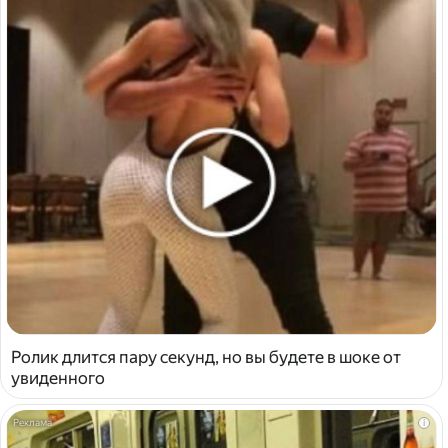
Ролик длится пару секунд, но вы будете в шоке от
увиденного
i