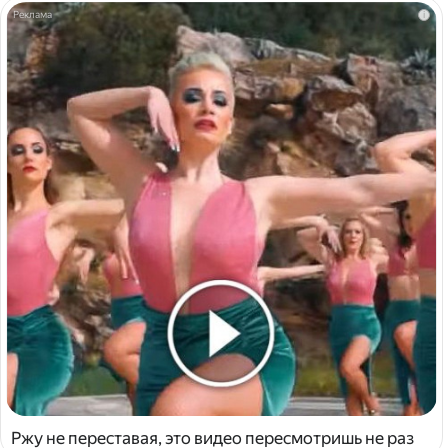
i
Ржу не переставая, это видео пересмотришь не раз