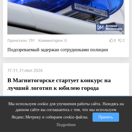
Прочитали: 791 Комментарии: 0
0
2
Подозреваемый задержан сотрудниками полиции
17:31, 31 июл 2026
В Магнитогорске стартует конкурс на
лучший логотип к юбилею города
Актуально / Новости
Мы используем cookie для улучшения работы сайта. Находясь на
Ролик из Омска: вы будете смеяться
i
данном сайте вы соглашаетесь с тем, что мы используем
долго
Яндекс.Метрику и собираем cookie-файлы.
Принять
Подробнее
Подробнее