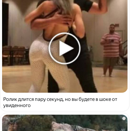
Ролик длится пару секунд, но вы будете в шоке от
увиденного
i