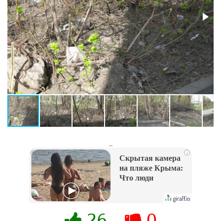
_
i
Скрытая камера
на пляже Крыма:
Что люди
вытворяют, когда
их не видят...
26
0