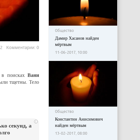
Общество
Дамир Хасанов найден
мёртвым
712 Комментарии: 0
11-06-2017, 10:00
Вани
т в поисках
были тщетны. Тело
Общество
Константин Анисимович
i
найден мёртвым
ко секунд, а
олго
13-02-2017, 08:00