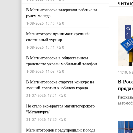
ЧИТА
В Магнитогорске задержали ребенка за
рулем мопеда
1-08-2026, 15:45
0
Магнитогорск принимает крупный
0
спортивный турнир
1-08-2026, 13:41
0
В Магнитогорске в общественном
транспорте украли мобильный телефон
1-08-2026, 11:07
0
11:19, 6
В Рос
В Магнитогорске стартует конкурс на
прода
лучший логотип к юбилею города
31-07-2026, 17:31
0
Рассказ
автомоб
Не стало экс-вратаря магнитогорского
"Металлурга"
31-07-2026, 17:25
0
Магнитогорцев предупредили: погода