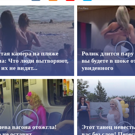
тая камера на пляже
Ролик длится пару 
а: Что люди вытворяют,
вы будете в шоке о
 их не видят...
увиденного
ева вагона отожгла!
Этот танец невест
 не оставит
вас без слов! Пере