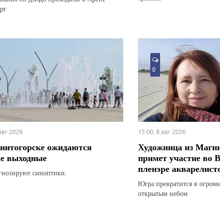
рг
0
 авг 2026
15:00, 8 авг 2026
нитогорске ожидаются
Художница из Магн
е выходные
примет участие во 
пленэре акварелист
гнозируют синоптики.
Югра превратится в огром
открытым небом