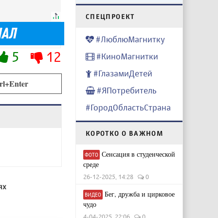
CПЕЦПРОЕКТ
#ЛюблюМагнитку
5
12
#КиноМагнитки
#ГлазамиДетей
rl+Enter
#ЯПотребитель
#ГородОбластьСтрана
КОРОТКО О ВАЖНОМ
Сенсация в студенческой
ФОТО
среде
26-12-2025, 14:28
0
ях
Бег, дружба и цирковое
ВИДЕО
чудо
4-04-2025, 22:06
0