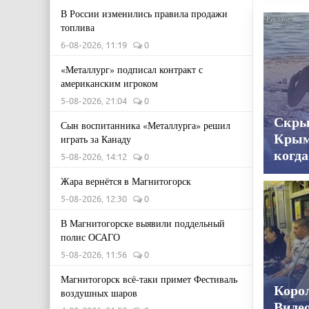
В России изменились правила продажи
топлива
6-08-2026, 11:19
0
«Металлург» подписал контракт с
американским игроком
5-08-2026, 21:04
0
Скры
Сын воспитанника «Металлурга» решил
Крым
играть за Канаду
когда
5-08-2026, 14:12
0
Жара вернётся в Магнитогорск
5-08-2026, 12:30
0
В Магнитогорске выявили поддельный
полис ОСАГО
5-08-2026, 11:56
0
Магнитогорск всё-таки примет Фестиваль
Корол
воздушных шаров
Видео