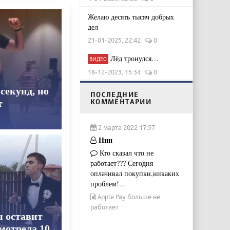
Желаю десять тысяч добрых
дел
21-01-2025, 22:42
0
Лёд тронулся…
ВИДЕО
18-12-2023, 15:34
0
секунд, но
ПОСЛЕДНИЕ
КОММЕНТАРИИ
т
2 марта 2022 17:57
Ннн
Кто сказал что не
работает??? Сегодня
оплачивал покупки,никаких
проблем!...
Apple Pay больше не
работает
ы оставит
смотрела 10