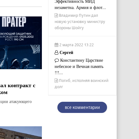
Эффективность МИД
незаметна. Армия и флот...
Владимир Путин дал
новую установку министру
обороны Шойгу
2 марта 2022 13:22
Сергей
Константину Царствие
небесное и Вечная память
!!!...
Погиб, исполняя воинский
ал контракт с
долг
ком
зиции атакующего
все комментарии