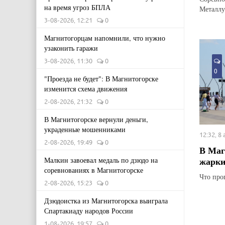
на время угроз БПЛА
Металлу
3-08-2026, 12:21
0
Магнитогорцам напомнили, что нужно
узаконить гаражи
3-08-2026, 11:30
0
0
"Проезда не будет": В Магнитогорске
изменится схема движения
2-08-2026, 21:32
0
В Магнитогорске вернули деньги,
украденные мошенниками
12:32, 8
2-08-2026, 19:49
0
В Маг
жарки
Малкин завоевал медаль по дзюдо на
соревнованиях в Магнитогорске
Что про
2-08-2026, 15:23
0
Дзюдоистка из Магнитогорска выиграла
Спартакиаду народов России
1-08-2026, 19:57
0