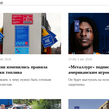
ЮТ
0
 авг 2026
21:04, 5 авг 2026
сии изменились правила
«Металлург» подпис
жи топлива
американским игро
ываем, к чему нужно быть готовым
Он будет выступать на по
илистам.
защитника