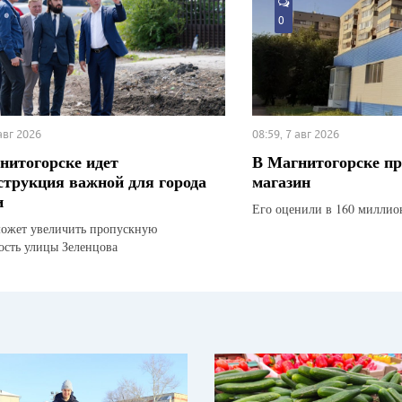
0
 авг 2026
08:59, 7 авг 2026
нитогорске идет
В Магнитогорске п
струкция важной для города
магазин
и
Его оценили в 160 миллио
ожет увеличить пропускную
ость улицы Зеленцова