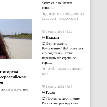
заняться, а не жевать
сопли!...
Для тех жителей Донбасса,
кому есть что рассказать
2 марта 2022 15:20
Надежда
Вечная память
Константину! Дай Боже сил
его родителям, чтобы
пережить это страшное
горе....
Погиб, исполняя воинский
итогорска
долг
Всероссийском
ов
2 марта 2022 13:54
ную мастерскую под
Гарик
Последнее десятилетие
Россия говорит оружием.