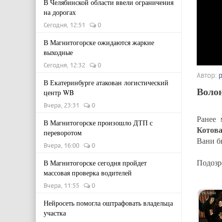
В Челябинской области ввели ограничения
на дорогах
Сегодня, 12:51
0
В Магнитогорске ожидаются жаркие
выходные
Сегодня, 12:32
0
Автор:
В Екатеринбурге атакован логистический
Волон
центр WB
Вчера, 23:31
0
Ранее 
В Магнитогорске произошло ДТП с
Котов
переворотом
Вани б
Вчера, 16:00
0
Подозр
В Магнитогорске сегодня пройдет
массовая проверка водителей
Вчера, 11:55
0
Нейросеть помогла оштрафовать владельца
участка