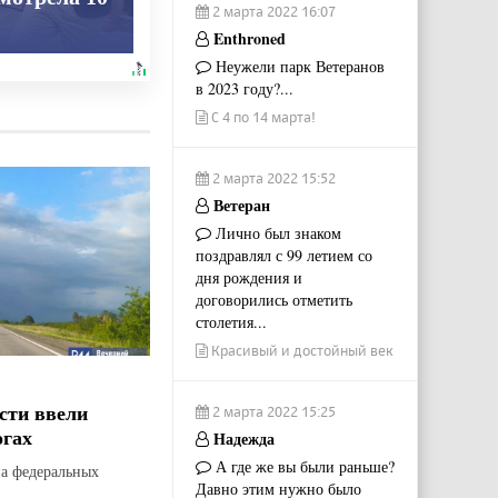
2 марта 2022 16:07
Enthroned
Неужели парк Ветеранов
в 2023 году?...
С 4 по 14 марта!
2 марта 2022 15:52
Ветеран
Лично был знаком
поздравлял с 99 летием со
дня рождения и
договорились отметить
столетия...
Красивый и достойный век
сти ввели
2 марта 2022 15:25
огах
Надежда
А где же вы были раньше?
на федеральных
Давно этим нужно было