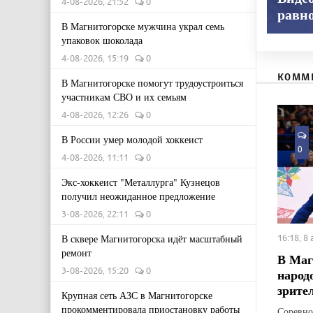
4-08-2026, 21:52
0
равн
В Магнитогорске мужчина украл семь
упаковок шоколада
4-08-2026, 15:19
0
КОММ
В Магнитогорске помогут трудоустроиться
участникам СВО и их семьям
4-08-2026, 12:26
0
В России умер молодой хоккеист
0
4-08-2026, 11:11
0
Экс-хоккеист "Металлурга" Кузнецов
получил неожиданное предложение
3-08-2026, 22:11
0
В сквере Магнитогорска идёт масштабный
16:18, 8
ремонт
В Маг
3-08-2026, 15:20
0
народ
зрите
Крупная сеть АЗС в Магнитогорске
прокомментировала приостановку работы
Соревно