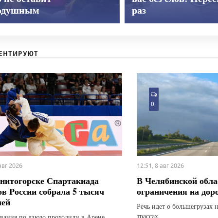
одушным
раз
ЕНТИРУЮТ
0
 авг 2026
12:51, 8 авг 2026
нитогорске Спартакиада
В Челябинской обла
ов России собрала 5 тысяч
ограничения на дор
лей
Речь идет о большегрузах 
трассах.
вания по дзюдо проходили в Арене