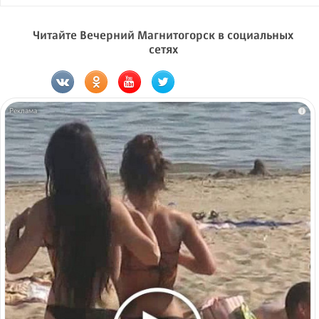
Читайте Вечерний Магнитогорск в социальных
сетях
i