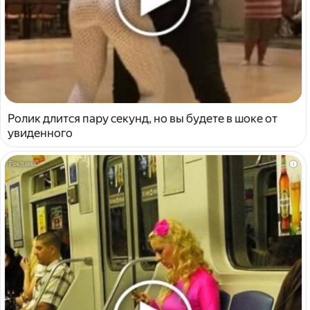
Ролик длится пару секунд, но вы будете в шоке от
увиденного
i