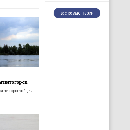
все комментарии
агнитогорск
да это произойдет.