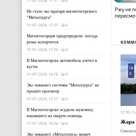
31-07-2026, 17:31
0
Ржу не п
Не стало экс-вратаря магнитогорского
пересмо
"Металлурга"
31-07-2026, 17:25
0
Магнитогорцев предупредили: погода
резко испортится
КОММ
31-07-2026, 17:20
0
В Магнитогорске автомобиль улетел в
кусты
0
31-07-2026, 16:28
0
Экс-хоккеист системы "Металлурга" не
прошёл просмотр
31-07-2026, 12:57
0
В Магнитогорске осудили мужчину,
12:30, 5
напавшего на скорую помощь
Жара 
31-07-2026, 10:36
0
Синопти
Экс-хоккеист «Металлурга» может