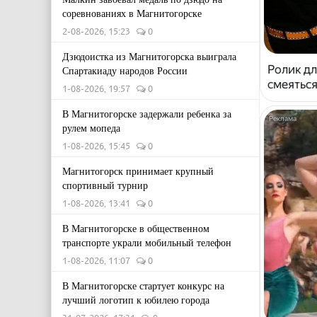
соревнованиях в Магнитогорске
2-08-2026, 15:23
0
Дзюдоистка из Магнитогорска выиграла
Ролик дл
Спартакиаду народов России
смеяться
1-08-2026, 19:57
0
В Магнитогорске задержали ребенка за
рулем мопеда
1-08-2026, 15:45
0
Магнитогорск принимает крупный
спортивный турнир
1-08-2026, 13:41
0
В Магнитогорске в общественном
транспорте украли мобильный телефон
1-08-2026, 11:07
0
В Магнитогорске стартует конкурс на
лучший логотип к юбилею города