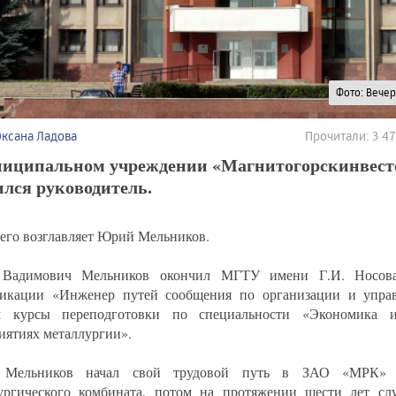
Фото: Вече
Оксана Ладова
Прочитали: 3 4
ниципальном учреждении «Магнитогорскинвест
лся руководитель.
 его возглавляет Юрий Мельников.
Вадимович Мельников окончил МГТУ имени Г.И. Носова
икации «Инженер путей сообщения по организации и управ
л курсы переподготовки по специальности «Экономика 
иятиях металлургии».
Мельников начал свой трудовой путь в ЗАО «МРК» М
ургического комбината, потом на протяжении шести лет с