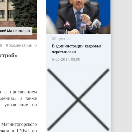
рний Магнитогорск
Общество
78 Комментарии: 0
В администрации кадровые
перестановки
строй»
6-06-2017, 08:00
 с присвоением
лению», а также
и управление на
агнитогорского
лужил в ГУВД по