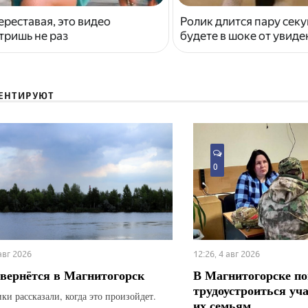
ереставая, это видео
Ролик длится пару секу
тришь не раз
будете в шоке от увид
ЕНТИРУЮТ
0
 авг 2026
12:26, 4 авг 2026
вернётся в Магнитогорск
В Магнитогорске по
трудоустроиться уч
ки рассказали, когда это произойдет.
их семьям