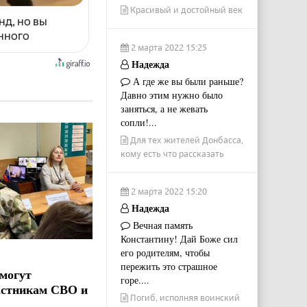
Красивый и достойный век
нд, но вы
енного
2 марта 2022 15:25
Надежда
А где же вы были раньше?
Давно этим нужно было
заняться, а не жевать
сопли!...
Для тех жителей Донбасса,
кому есть что рассказать
2 марта 2022 15:20
Надежда
Вечная память
Константину! Дай Боже сил
его родителям, чтобы
пережить это страшное
могут
горе....
астникам СВО и
Погиб, исполняя воинский