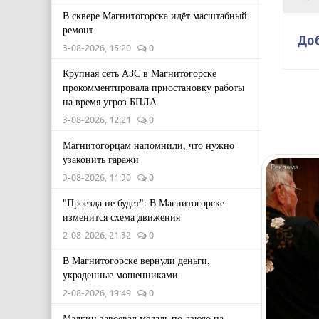
В сквере Магнитогорска идёт масштабный
ремонт
До
3-08-2026, 15:20
0
Крупная сеть АЗС в Магнитогорске
прокомментировала приостановку работы
на время угроз БПЛА
3-08-2026, 12:21
0
Магнитогорцам напомнили, что нужно
узаконить гаражи
3-08-2026, 11:30
0
"Проезда не будет": В Магнитогорске
изменится схема движения
2-08-2026, 21:32
0
В Магнитогорске вернули деньги,
украденные мошенниками
2-08-2026, 19:49
0
Малкин завоевал медаль по дзюдо на