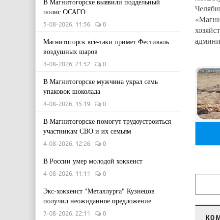
В Магнитогорске выявили поддельный
Челяб
полис ОСАГО
«Магни
5-08-2026, 11:56
0
хозяйс
админи
Магнитогорск всё-таки примет Фестиваль
воздушных шаров
4-08-2026, 21:52
0
В Магнитогорске мужчина украл семь
упаковок шоколада
4-08-2026, 15:19
0
В Магнитогорске помогут трудоустроиться
участникам СВО и их семьям
4-08-2026, 12:26
0
В России умер молодой хоккеист
4-08-2026, 11:11
0
Экс-хоккеист "Металлурга" Кузнецов
получил неожиданное предложение
3-08-2026, 22:11
0
КО