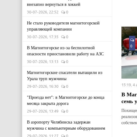
внезапно вернуться в хоккей
30-07-2026, 22:52
0
Не стало руководителя магнитогорской
управляющей компании
30-07-2026, 17:35
0
0
В Магнитогорске из-за беспилотной
опасности приостановили работу на АЗС
30-07-2026, 13:13
0
Магнитогорские спасатели вытащили из
Урала труп мужчины
15:19, 4
29-07-2026, 16:30
0
В Маг
"Проезда нет": в Магнитогорске до конца
семь 
месяца закрыта дорога
Похищен
29-07-2026, 13:49
0
реализо
В аэропорту Челябинска задержан
собстве
мужчина с компьютерным оборудованием
29-07-2026, 11:27
0