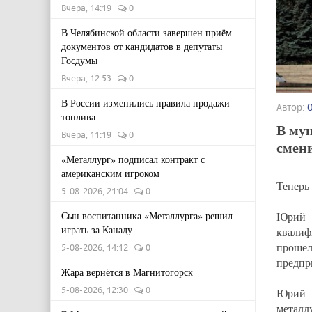
Вчера, 14:19
0
В Челябинской области завершен приём
документов от кандидатов в депутаты
Госдумы
Вчера, 12:53
0
В России изменились правила продажи
Автор:
топлива
В му
Вчера, 11:19
0
смени
«Металлург» подписал контракт с
американским игроком
Теперь
5-08-2026, 21:04
0
Юрий 
Сын воспитанника «Металлурга» решил
играть за Канаду
квалиф
проше
5-08-2026, 14:12
0
предпр
Жара вернётся в Магнитогорск
5-08-2026, 12:30
0
Юрий 
металл