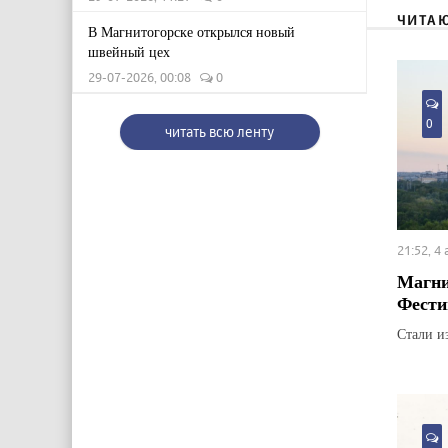
ЧИТА
В Магнитогорске открылся новый
швейный цех
29-07-2026, 00:08
0
0
читать всю ленту
21:52, 4
Магни
Фести
Стали и