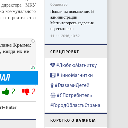
 директора МКУ
Общество
о-коммунального
Пошли на повышение. В
го строительства
администрации
Магнитогорска кадровые
перестановки
11-11-2016, 10:32
i
пляже Крыма:
 когда их не
CПЕЦПРОЕКТ
#ЛюблюМагнитку
#КиноМагнитки
#ГлазамиДетей
2
2
#ЯПотребитель
#ГородОбластьСтрана
rl+Enter
КОРОТКО О ВАЖНОМ