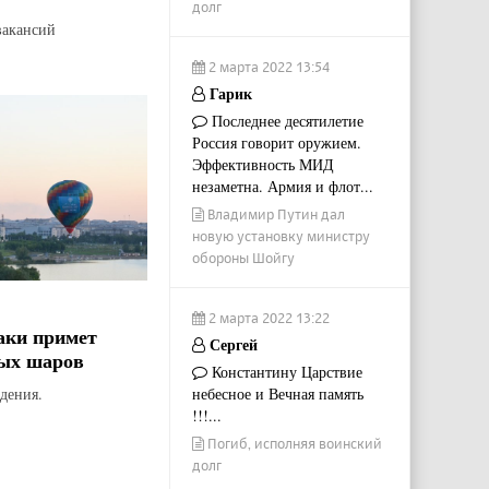
долг
вакансий
2 марта 2022 13:54
Гарик
Последнее десятилетие
Россия говорит оружием.
Эффективность МИД
незаметна. Армия и флот...
Владимир Путин дал
новую установку министру
обороны Шойгу
2 марта 2022 13:22
аки примет
Сергей
ых шаров
Константину Царствие
небесное и Вечная память
дения.
!!!...
Погиб, исполняя воинский
долг