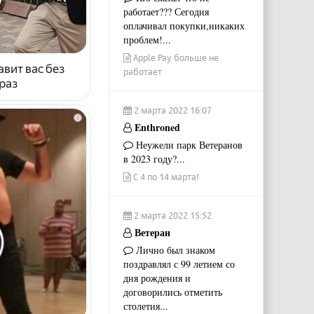
работает??? Сегодня
оплачивал покупки,никаких
проблем!...
Apple Pay больше не
авит вас без
работает
раз
2 марта 2022 16:07
i
Enthroned
Неужели парк Ветеранов
в 2023 году?...
С 4 по 14 марта!
2 марта 2022 15:52
Ветеран
Лично был знаком
поздравлял с 99 летием со
дня рождения и
договорились отметить
столетия...