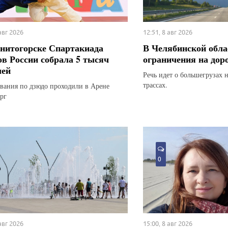
 авг 2026
12:51, 8 авг 2026
нитогорске Спартакиада
В Челябинской обла
ов России собрала 5 тысяч
ограничения на дор
лей
Речь идет о большегрузах 
трассах.
вания по дзюдо проходили в Арене
рг
0
 авг 2026
15:00, 8 авг 2026