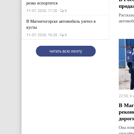
резко испортится
прода
31-07-2026, 17:20
0
Рассказ
автомоб
В Магнитогорске автомобиль улетел в
кусты
31-07-2026, 16:28
0
читать всю ленту
0
22:50, 6
В Маг
рекон
дорог
Она пом
способн