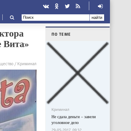
найти
ектора
ПО ТЕМЕ
е Вита»
щество / Криминал
Криминал
Не сдала деньги – завели
уголовное дело
29-05-2017, 09:32