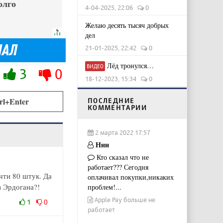
олго
4-04-2025, 22:06
0
Желаю десять тысяч добрых
дел
21-01-2025, 22:42
0
Лёд тронулся…
ВИДЕО
3
0
18-12-2023, 15:34
0
rl+Enter
ПОСЛЕДНИЕ
КОММЕНТАРИИ
2 марта 2022 17:57
Ннн
Кто сказал что не
работает??? Сегодня
очти 80 штук. Да
оплачивал покупки,никаких
в Эрдогана?!
проблем!...
Apple Pay больше не
1
0
работает