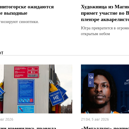
нитогорске ожидаются
Художница из Магн
е выходные
примет участие во 
пленэре акварелист
гнозируют синоптики.
Югра превратится в огром
открытым небом
ЮТ
0
 авг 2026
21:04, 5 авг 2026
сии изменились правила
«Металлург» подпис