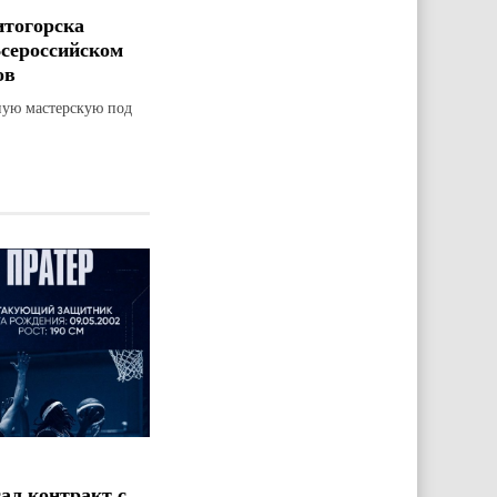
итогорска
Всероссийском
ов
ную мастерскую под
ал контракт с