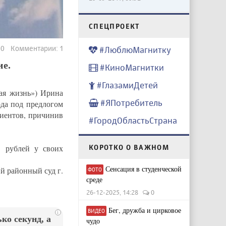
CПЕЦПРОЕКТ
110 Комментарии: 1
#ЛюблюМагнитку
ие.
#КиноМагнитки
#ГлазамиДетей
кая жизнь») Ирина
#ЯПотребитель
ода под предлогом
лиентов, причинив
#ГородОбластьСтрана
 рублей у своих
КОРОТКО О ВАЖНОМ
Сенсация в студенческой
й районный суд г.
ФОТО
среде
26-12-2025, 14:28
0
Бег, дружба и цирковое
ВИДЕО
i
ко секунд, а
чудо