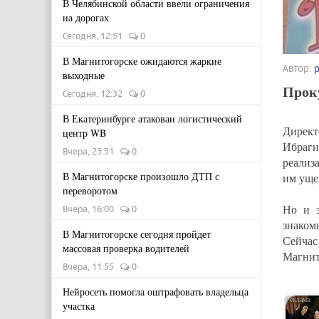
В Челябинской области ввели ограничения
на дорогах
Сегодня, 12:51
0
В Магнитогорске ожидаются жаркие
Автор:
выходные
Проку
Сегодня, 12:32
0
В Екатеринбурге атакован логистический
Директ
центр WB
Ибраги
Вчера, 23:31
0
реализ
В Магнитогорске произошло ДТП с
им уще
переворотом
Но и э
Вчера, 16:00
0
знаком
В Магнитогорске сегодня пройдет
Сейчас
массовая проверка водителей
Магнит
Вчера, 11:55
0
Нейросеть помогла оштрафовать владельца
участка