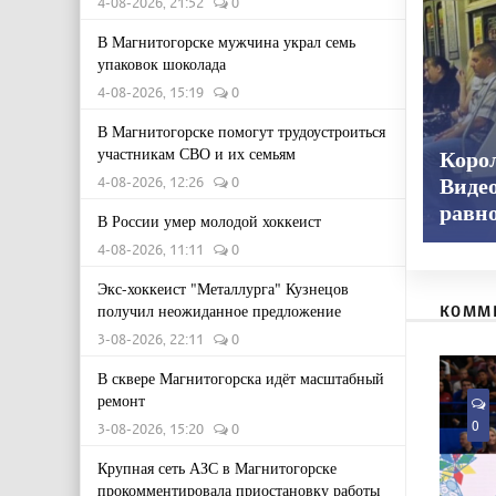
4-08-2026, 21:52
0
В Магнитогорске мужчина украл семь
упаковок шоколада
4-08-2026, 15:19
0
В Магнитогорске помогут трудоустроиться
участникам СВО и их семьям
Корол
4-08-2026, 12:26
0
Видео
равн
В России умер молодой хоккеист
4-08-2026, 11:11
0
Экс-хоккеист "Металлурга" Кузнецов
получил неожиданное предложение
КОММ
3-08-2026, 22:11
0
В сквере Магнитогорска идёт масштабный
ремонт
0
3-08-2026, 15:20
0
Крупная сеть АЗС в Магнитогорске
прокомментировала приостановку работы