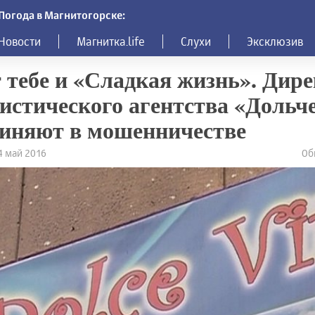
Погода в Магнитогорске:
Новости
Магнитка.life
Слухи
Эксклюзив
 тебе и «Сладкая жизнь». Дир
истического агентства «Дольч
иняют в мошенничестве
14 май 2016
Об