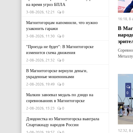
на время угроз БПЛА
3-08-2026, 12:21
0
16:18, 8
Магнитогорцам напомнили, что нужно
В Маг
узаконить гаражи
народ
3-08-2026, 11:30
0
зрите
"Проезда не будет": В Магнитогорске
Соревно
изменится схема движения
Металлу
2-08-2026, 21:32
0
В Магнитогорске вернули деньги,
украденные мошенниками
2-08-2026, 19:49
0
0
Малкин завоевал медаль по дзюдо на
соревнованиях в Магнитогорске
2-08-2026, 15:23
0
Дзюдоистка из Магнитогорска выиграла
Спартакиаду народов России
12:32, 8
1-08-2026, 19:57
0