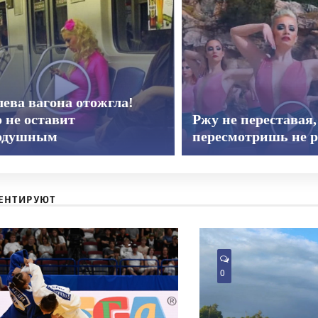
ева вагона отожгла!
 не оставит
Ржу не переставая,
одушным
пересмотришь не р
ЕНТИРУЮТ
0