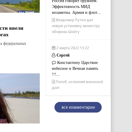
Россия говорит оружием.
Эффективность МИД
незаметна. Армия и флот...
Владимир Путин дал
новую установку министру
сти ввели
обороны Шойгу
огах
на федеральных
2 марта 2022 13:22
Сергей
Константину Царствие
небесное и Вечная память
!!!...
Погиб, исполняя воинский
долг
все комментарии