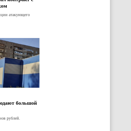
ком
зиции атакующего
родают большой
нов рублей.