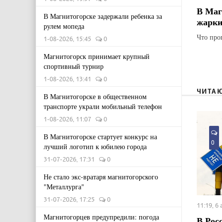
В Маг
В Магнитогорске задержали ребенка за
жарки
рулем мопеда
Что про
1-08-2026, 15:45
0
Магнитогорск принимает крупный
спортивный турнир
1-08-2026, 13:41
0
ЧИТА
В Магнитогорске в общественном
транспорте украли мобильный телефон
1-08-2026, 11:07
0
В Магнитогорске стартует конкурс на
0
лучший логотип к юбилею города
31-07-2026, 17:31
0
Не стало экс-вратаря магнитогорского
"Металлурга"
31-07-2026, 17:25
0
11:19, 6
Магнитогорцев предупредили: погода
В Рос