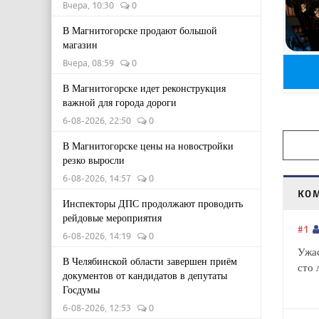
Вчера, 10:30
0
В Магнитогорске продают большой
магазин
Вчера, 08:59
0
В Магнитогорске идет реконструкция
важной для города дороги
6-08-2026, 22:50
0
В Магнитогорске цены на новостройки
резко выросли
6-08-2026, 14:57
0
КО
Инспекторы ДПС продолжают проводить
рейдовые мероприятия
#1
6-08-2026, 14:19
0
Ужас
В Челябинской области завершен приём
сто 
документов от кандидатов в депутаты
Госдумы
6-08-2026, 12:53
0