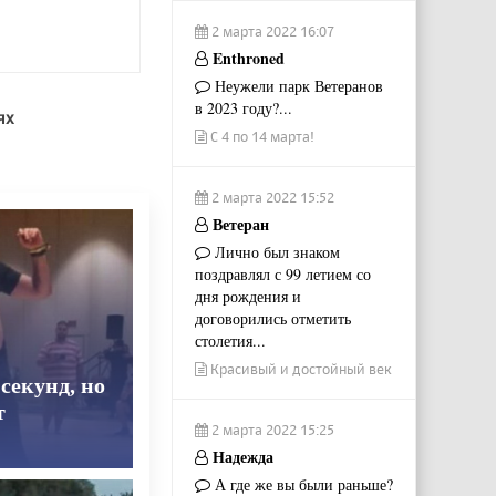
2 марта 2022 16:07
Enthroned
Неужели парк Ветеранов
в 2023 году?...
ях
С 4 по 14 марта!
2 марта 2022 15:52
Ветеран
Лично был знаком
поздравлял с 99 летием со
дня рождения и
договорились отметить
столетия...
Красивый и достойный век
секунд, но
т
2 марта 2022 15:25
Надежда
А где же вы были раньше?