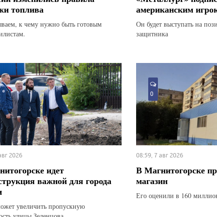
жи топлива
американским игро
ываем, к чему нужно быть готовым
Он будет выступать на по
илистам.
защитника
0
 авг 2026
08:59, 7 авг 2026
нитогорске идет
В Магнитогорске п
струкция важной для города
магазин
и
Его оценили в 160 миллио
ожет увеличить пропускную
ость улицы Зеленцова