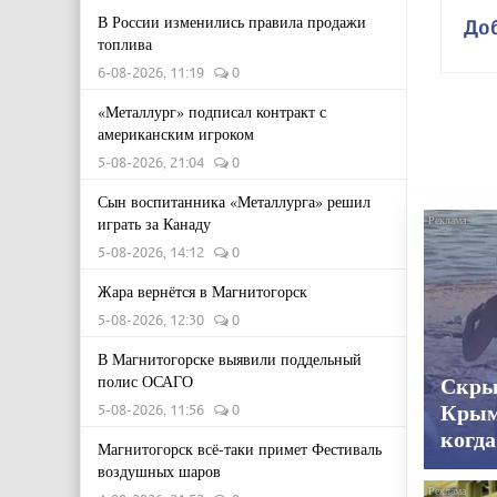
В России изменились правила продажи
До
топлива
6-08-2026, 11:19
0
«Металлург» подписал контракт с
американским игроком
5-08-2026, 21:04
0
Сын воспитанника «Металлурга» решил
играть за Канаду
5-08-2026, 14:12
0
Жара вернётся в Магнитогорск
5-08-2026, 12:30
0
В Магнитогорске выявили поддельный
полис ОСАГО
Скры
Крым
5-08-2026, 11:56
0
когда
Магнитогорск всё-таки примет Фестиваль
воздушных шаров