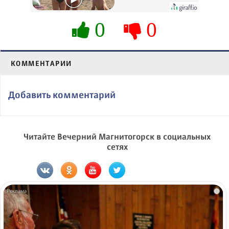
их не видят...
0
0
КОММЕНТАРИИ
Добавить комментарий
Читайте Вечерний Магнитогорск в социальных
сетях
i