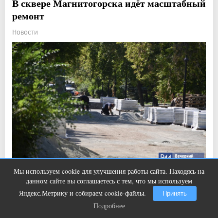
В сквере Магнитогорска идёт масштабный
ремонт
Новости
Мы используем cookie для улучшения работы сайта. Находясь на
Ржу не переставая, это видео
i
Прочитали: 1 935 Комментарии: 0
5
3
данном сайте вы соглашаетесь с тем, что мы используем
пересмотришь не раз
Яндекс.Метрику и собираем cookie-файлы.
Ход работ оценили первые лица города.
Принять
Подробнее
Подробнее