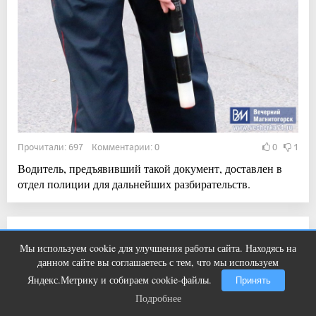
Прочитали: 697 Комментарии: 0
0
1
Водитель, предъявивший такой документ, доставлен в
отдел полиции для дальнейших разбирательств.
21:52, 4 авг 2026
Мы используем cookie для улучшения работы сайта. Находясь на
Ржу не переставая, это видео
Магнитогорск всё-таки примет Фестиваль
i
данном сайте вы соглашаетесь с тем, что мы используем
пересмотришь не раз
воздушных шаров
Яндекс.Метрику и собираем cookie-файлы.
Принять
Подробнее
Подробнее
Новости