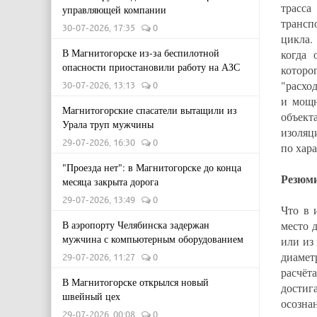
трасс
управляющей компании
трансп
30-07-2026, 17:35
0
цикла.
В Магнитогорске из-за беспилотной
когда 
опасности приостановили работу на АЗС
которо
"расхо
30-07-2026, 13:13
0
и мощн
Магнитогорские спасатели вытащили из
объект
Урала труп мужчины
изоляц
29-07-2026, 16:30
0
по хара
"Проезда нет": в Магнитогорске до конца
Резюм
месяца закрыта дорога
29-07-2026, 13:49
0
Что в 
В аэропорту Челябинска задержан
место 
мужчина с компьютерным оборудованием
или из
диамет
29-07-2026, 11:27
0
расчёт
В Магнитогорске открылся новый
достиг
швейный цех
осозна
29-07-2026, 00:08
0