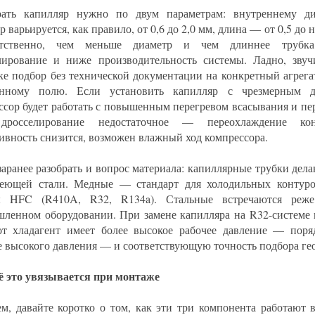
ать капилляр нужно по двум параметрам: внутреннему ди
 варьируется, как правило, от 0,6 до 2,0 мм, длина — от 0,5 до 
етственно, чем меньше диаметр и чем длиннее тру
лирование и ниже производительность системы. Ладно, звуч
ке подбор без технической документации на конкретный агрег
нному полю. Если установить капилляр с чрезмерным др
ссор будет работать с повышенным перегревом всасывания и пер
дросселирование недостаточное — переохлаждение конд
ивность снизится, возможен влажный ход компрессора.
заранее разобрать и вопрос материала: капиллярные трубки дела
еющей стали. Медные — стандарт для холодильных контуро
ы HFC (R410A, R32, R134a). Стальные встречаются реж
ленном оборудовании. При замене капилляра на R32-системе 
от хладагент имеет более высокое рабочее давление — поря
е высокого давления — и соответствующую точность подбора ге
ё это увязывается при монтаже
м, давайте коротко о том, как эти три компонента работают 