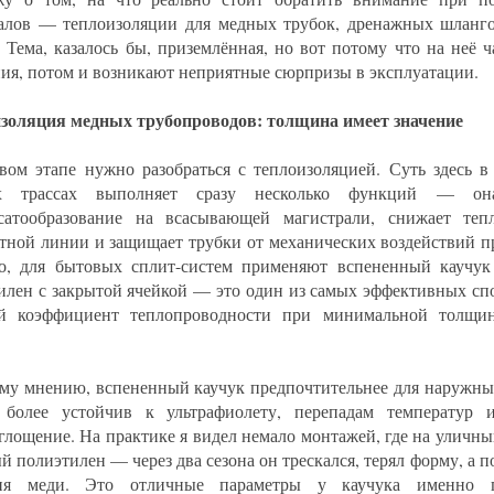
алов — теплоизоляции для медных трубок, дренажных шланг
. Тема, казалось бы, приземлённая, но вот потому что на неё 
ия, потом и возникают неприятные сюрпризы в эксплуатации.
золяция медных трубопроводов: толщина имеет значение
вом этапе нужно разобраться с теплоизоляцией. Суть здесь в
х трассах выполняет сразу несколько функций — она
сатообразование на всасывающей магистрали, снижает теп
тной линии и защищает трубки от механических воздействий п
о, для бытовых сплит-систем применяют вспененный каучу
илен с закрытой ячейкой — это один из самых эффективных сп
й коэффициент теплопроводности при минимальной толщин
му мнению, вспененный каучук предпочтительнее для наружных
более устойчив к ультрафиолету, перепадам температур 
глощение. На практике я видел немало монтажей, где на уличны
й полиэтилен — через два сезона он трескался, терял форму, а п
зия меди. Это отличные параметры у каучука именно п