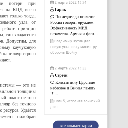
вые потери при
2 марта 2022 13:54
ет на КПД всего
Гарик
ают только тогда,
Последнее десятилетие
ельного узла, от
Россия говорит оружием.
в работе принцип
Эффективность МИД
незаметна. Армия и флот...
ы, тип хладагента
в. Допустим, для
Владимир Путин дал
озьму каучуковую
новую установку министру
обороны Шойгу
 капилляр строго
ждает.
2 марта 2022 13:22
Сергей
Константину Царствие
системы — это не
небесное и Вечная память
равильной толщины
!!!...
ный шланг не того
Погиб, исполняя воинский
лляр без точного
долг
 ресурса. Удаётся
лемент подобран
все комментарии