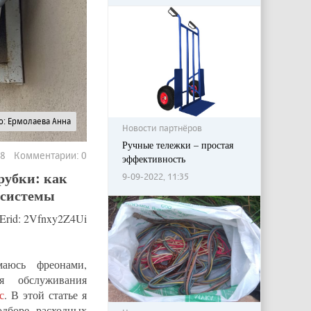
о: Ермолаева Анна
Новости партнёров
Ручные тележки – простая
98 Комментарии: 0
эффективность
рубки: как
9-09-2022, 11:35
-системы
Erid: 2Vfnxy2Z4Ui
маюсь фреонами,
я обслуживания
с
. В этой статье я
одборе расходных