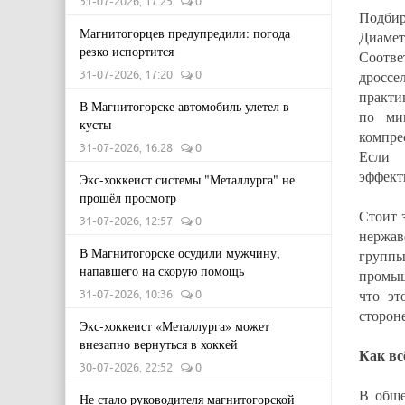
31-07-2026, 17:25
0
Подбир
Магнитогорцев предупредили: погода
Диаметр
резко испортится
Соотв
31-07-2026, 17:20
0
дроссе
практи
В Магнитогорске автомобиль улетел в
по ми
кусты
компре
31-07-2026, 16:28
0
Если 
эффект
Экс-хоккеист системы "Металлурга" не
прошёл просмотр
Стоит 
31-07-2026, 12:57
0
нержав
В Магнитогорске осудили мужчину,
групп
напавшего на скорую помощь
промыш
что эт
31-07-2026, 10:36
0
сторон
Экс-хоккеист «Металлурга» может
внезапно вернуться в хоккей
Как вс
30-07-2026, 22:52
0
В обще
Не стало руководителя магнитогорской