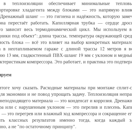
а в теплоизоляции обеспечивает минимальные тепло
ортировке хладагента между блоками — это напрямую влия
 Дренажный шланг — это гигиена и надёжность, которую замеч
она перестаёт работать. Капиллярная трубка — сердце дросс
го зависит весь термодинамический цикл. Мы используем 
дники под объект": длина трассы, температура окружающей сред
ость блока — всё это влияет на выбор конкретных материало
а в неотапливаемом гараже с длиной трассы 12 метров я в
ию 13 мм, гладкостенный ПВХ-шланг 19 мм с уклоном и медный
ктеристикам компрессора. Это работает, и практика это подтвер
ируем
итоге хочу сказать. Расходные материалы при монтаже сплит-
для экономии и не повод упрощать задачу. Теплоизоляция неп
 неподходящего материала — это конденсат и коррозия. Дренаж
ра или с нарушенным уклоном — это перелив и плесень. Капи
а — это перегрев или влажный ход компрессора и сокращение его
ать классных результатов именно тогда, когда каждый э
нно, а не "по остаточному принципу".