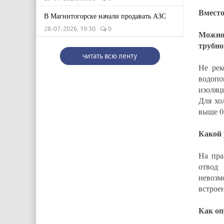
Вместо
В Магнитогорске начали продавать АЗС
28-07-2026, 19:30
0
Можно
трубно
читать всю ленту
Не рек
водопо
изоляц
Для хо
выше 0,
Какой 
На пра
отвод
невозм
встрое
Как оп