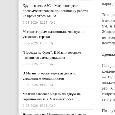
паропро
Крупная сеть АЗС в Магнитогорске
прокомментировала приостановку работы
Толщин
на время угроз БПЛА
(газов
3-08-2026, 12:21
0
мм, а 
Жидкос
Магнитогорцам напомнили, что нужно
узаконить гаражи
не все
неотап
3-08-2026, 11:30
0
"Проезда не будет": В Магнитогорске
Дренаж
изменится схема движения
2-08-2026, 21:32
0
Сегодн
конден
В Магнитогорске вернули деньги,
— ну и
украденные мошенниками
должен
2-08-2026, 19:49
0
это 16
сопрот
Малкин завоевал медаль по дзюдо на
соревнованиях в Магнитогорске
стену 
2-08-2026, 15:23
0
По сут
Дзюдоистка из Магнитогорска выиграла