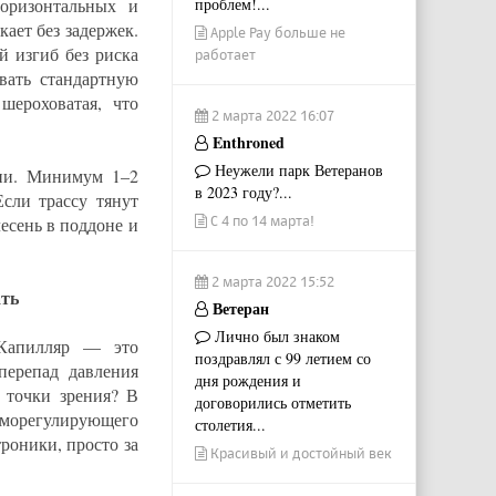
оризонтальных и
проблем!...
ает без задержек.
Apple Pay больше не
й изгиб без риска
работает
вать стандартную
шероховатая, что
2 марта 2022 16:07
Enthroned
Неужели парк Ветеранов
ии. Минимум 1–2
в 2023 году?...
Если трассу тянут
С 4 по 14 марта!
лесень в поддоне и
2 марта 2022 15:52
ать
Ветеран
Лично был знаком
 Капилляр — это
поздравлял с 99 летием со
перепад давления
дня рождения и
 точки зрения? В
договорились отметить
рморегулирующего
столетия...
роники, просто за
Красивый и достойный век