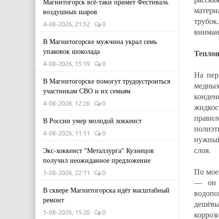
Магнитогорск всё-таки примет Фестиваль
матери
воздушных шаров
трубок
4-08-2026, 21:52
0
вниман
В Магнитогорске мужчина украл семь
упаковок шоколада
Теплои
4-08-2026, 15:19
0
На пер
В Магнитогорске помогут трудоустроиться
медны
участникам СВО и их семьям
конден
4-08-2026, 12:26
0
жидкос
правил
В России умер молодой хоккеист
полиэт
4-08-2026, 11:11
0
нужны
слоя.
Экс-хоккеист "Металлурга" Кузнецов
получил неожиданное предложение
По мое
3-08-2026, 22:11
0
— он 
В сквере Магнитогорска идёт масштабный
водопо
ремонт
дешёвы
3-08-2026, 15:20
0
корро