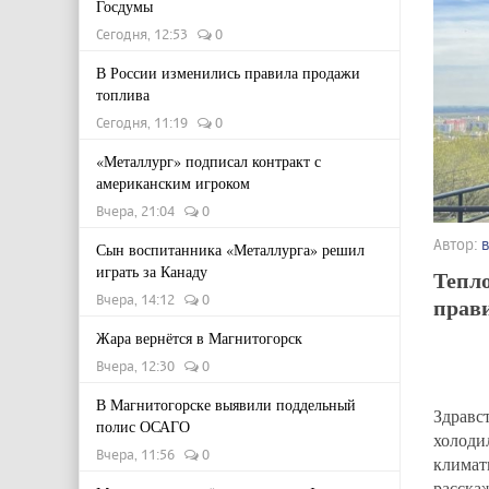
Госдумы
Сегодня, 12:53
0
В России изменились правила продажи
топлива
Сегодня, 11:19
0
«Металлург» подписал контракт с
американским игроком
Вчера, 21:04
0
Автор:
Сын воспитанника «Металлурга» решил
играть за Канаду
Тепл
Вчера, 14:12
0
прав
Жара вернётся в Магнитогорск
Вчера, 12:30
0
В Магнитогорске выявили поддельный
Здрав
полис ОСАГО
холод
Вчера, 11:56
0
климат
расска