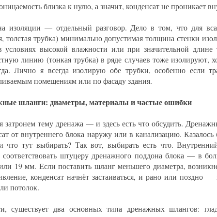
ницаемость близка к нулю, а значит, конденсат не проникает вн
а изоляции — отдельный разговор. Дело в том, что для в
ая, толстая трубка) минимально допустимая толщина стенки изол
в условиях высокой влажности или при значительной длине
тную линию (тонкая трубка) в ряде случаев тоже изолируют, х
гда. Лично я всегда изолирую обе трубки, особенно если тр
ливаемым помещениям или по фасаду здания.
ные шланги: диаметры, материалы и частые ошибки
я затронем тему дренажа — и здесь есть что обсудить. Дренаж
сат от внутреннего блока наружу или в канализацию. Казалось 
 что тут выбирать? Так вот, выбирать есть что. Внутренни
 соответствовать штуцеру дренажного поддона блока — в бол
 или 19 мм. Если поставить шланг меньшего диаметра, возникн
ивление, конденсат начнёт застаиваться, и рано или поздно —
или потолок.
и, существует два основных типа дренажных шлангов: гла