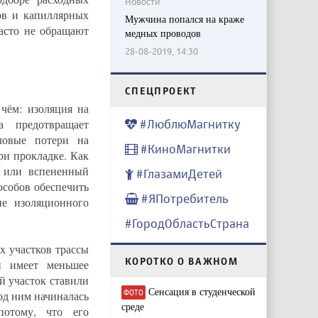
Новости
ов и капиллярных
Мужчина попался на краже
часто не обращают
медных проводов
28-08-2019, 14:30
CПЕЦПРОЕКТ
 чём: изоляция на
 предотвращает
#ЛюблюМагнитку
ловые потери на
#КиноМагнитки
ри прокладке. Как
к или вспененный
#ГлазамиДетей
особов обеспечить
#ЯПотребитель
е изоляционного
#ГородОбластьСтрана
 участков трассы
КОРОТКО О ВАЖНОМ
и имеет меньшее
й участок ставили
Сенсация в студенческой
ФОТО
од ним начиналась
среде
отому, что его