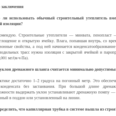
 заключения
 ли использовать обычный строительный утеплитель вме
й изоляции?
омендую. Строительные утеплители — минвата, пенопласт 
глощение и открытую ячейку. Влага, попавшая внутрь, со вре
ионные свойства, а под ней начинается конденсатообразование
лодильных трасс нужна изоляция с закрытой ячейкой и пароп
001 мг/(м·ч·Па).
уклон дренажного шланга считается минимально допустим
ктике достаточно 1–2 градуса на погонный метр. Это обеспеч
 конденсата без застаивания. При большой длине дрена
ожности выдержать уклон устанавливают дренажную помпу — 
нный в поддон или установленный на линии.
ределить, что капиллярная трубка в системе вышла из строя