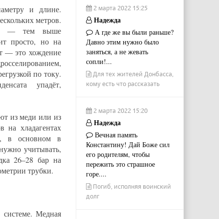
аметру и длине.
2 марта 2022 15:25
нескольких метров.
Надежда
бка — тем выше
А где же вы были раньше?
ит просто, но на
Давно этим нужно было
ат — это хождение
заняться, а не жевать
сопли!...
осселированием,
егрузкой по току.
Для тех жителей Донбасса,
енсата упадёт,
кому есть что рассказать
2 марта 2022 15:20
ют из меди или из
Надежда
в на хладагентах
Вечная память
е, в основном в
Константину! Дай Боже сил
нужно учитывать,
его родителям, чтобы
дка 26–28 бар на
пережить это страшное
ометрии трубки.
горе....
Погиб, исполняя воинский
долг
в системе. Медная