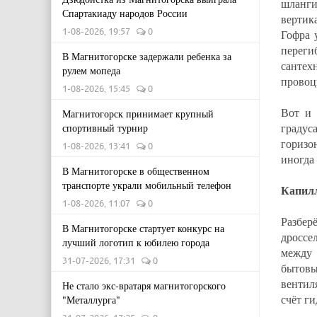
шланги
Спартакиаду народов России
вертик
1-08-2026, 19:57
0
Гофра 
переги
В Магнитогорске задержали ребенка за
сантех
рулем мопеда
провоц
1-08-2026, 15:45
0
Вот и 
Магнитогорск принимает крупный
градус
спортивный турнир
горизон
1-08-2026, 13:41
0
иногда
В Магнитогорске в общественном
транспорте украли мобильный телефон
Капилл
1-08-2026, 11:07
0
Разбе
В Магнитогорске стартует конкурс на
дроссе
лучший логотип к юбилею города
между 
31-07-2026, 17:31
0
бытовы
вентил
Не стало экс-вратаря магнитогорского
счёт г
"Металлурга"