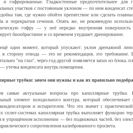
 и гофрированные. Гладкостенные предпочтительнее для г
альных участков с постоянным уклоном — по ним конденсат стек
удобна там, где нужно обойти препятствие или сделать плавны
ба и перекрытия сечения. Опять же, не рекомендую использо
ническую гофру — у неё нередко внутренняя поверхность 
ирует биообрастание и со временем ухудшает дренирование.
ещё один момент, который упускают: уклон дренажной лин
а в сторону отвода — это не рекомендация, это требование. 
тально "на глаз", через год-другой появляется запах из блока, п
 — утечка конденсата внутрь помещения.
ярные трубки: зачем они нужны и как их правильно подобр
рём самые актуальные вопросы про капиллярные трубки.
льный элемент холодильного контура, который обеспечивает 
конденсатором и испарителем. Что это значит с практической
х сплит-системах капиллярная трубка выполняет функцию те
я в упрощённом исполнении — без подвижных частей, без элект
идравлического сопротивления калиброванного просвета.