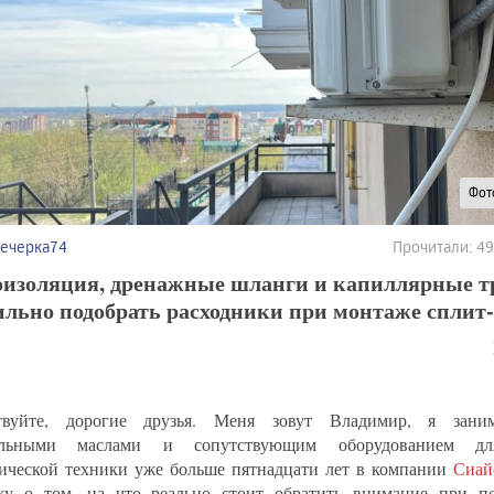
Фот
вечерка74
Прочитали: 4
оизоляция, дренажные шланги и капиллярные т
ильно подобрать расходники при монтаже сплит
ствуйте, дорогие друзья. Меня зовут Владимир, я зани
ильными маслами и сопутствующим оборудованием дл
ической техники уже больше пятнадцати лет в компании
Сиай
жу о том, на что реально стоит обратить внимание при п