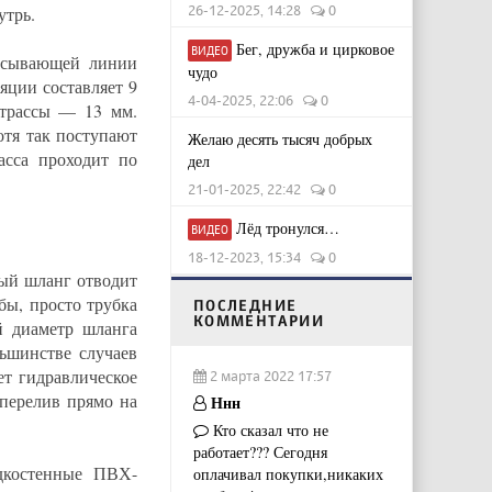
26-12-2025, 14:28
0
утрь.
Бег, дружба и цирковое
ВИДЕО
сасывающей линии
чудо
яции составляет 9
4-04-2025, 22:06
0
 трассы — 13 мм.
отя так поступают
Желаю десять тысяч добрых
асса проходит по
дел
21-01-2025, 22:42
0
Лёд тронулся…
ВИДЕО
18-12-2023, 15:34
0
ный шланг отводит
бы, просто трубка
ПОСЛЕДНИЕ
КОММЕНТАРИИ
й диаметр шланга
ьшинстве случаев
ет гидравлическое
2 марта 2022 17:57
 перелив прямо на
Ннн
Кто сказал что не
работает??? Сегодня
дкостенные ПВХ-
оплачивал покупки,никаких