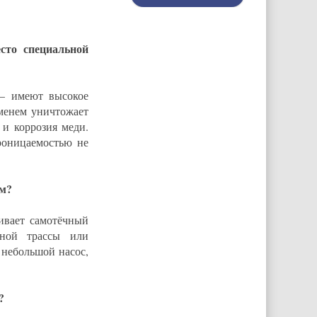
сто специальной
— имеют высокое
менем уничтожает
 и коррозия меди.
роницаемостью не
ым?
ивает самотёчный
жной трассы или
небольшой насос,
?