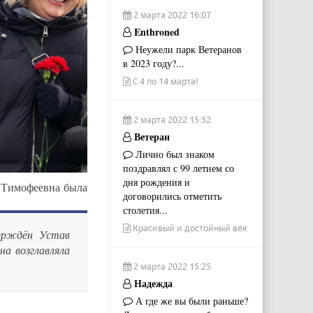
2 марта 2022 16:07
Enthroned
Неужели парк Ветеранов
в 2023 году?...
С 4 по 14 марта!
2 марта 2022 15:52
Ветеран
Лично был знаком
поздравлял с 99 летием со
дня рождения и
ь Тимофеевна была
договорились отметить
столетия...
Красивый и достойный век
ерждён Устав
а возглавляла
2 марта 2022 15:25
Надежда
А где же вы были раньше?