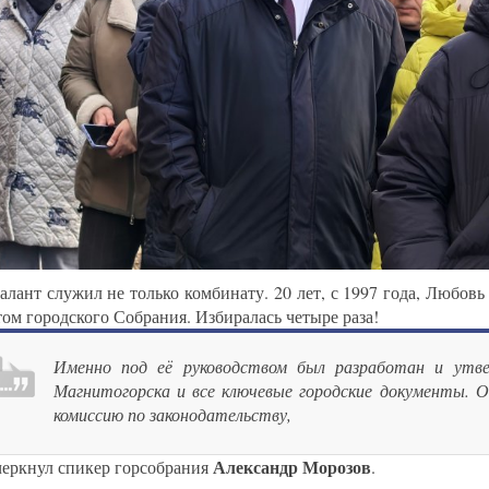
талант служил не только комбинату. 20 лет, с 1997 года, Любов
том городского Собрания. Избиралась четыре раза!
Именно под её руководством был разработан и утв
Магнитогорска и все ключевые городские документы. Он
комиссию по законодательству,
Александр Морозов
еркнул спикер горсобрания
.