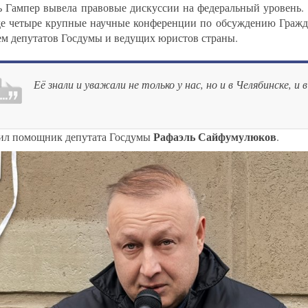
 Гампер вывела правовые дискуссии на федеральный уровень. 
де четыре крупные научные конференции по обсуждению Гражда
ем депутатов Госдумы и ведущих юристов страны.
Её знали и уважали не только у нас, но и в Челябинске, и 
Рафаэль Сайфумулюков
ил помощник депутата Госдумы
.