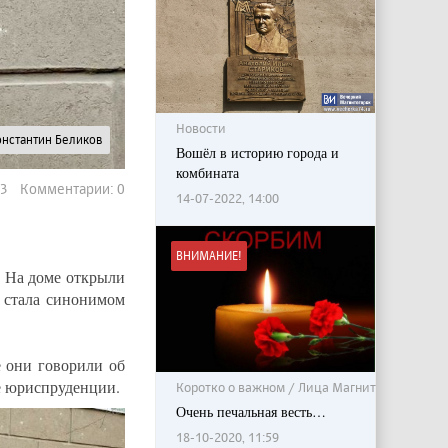
Новости
онстантин Беликов
Вошёл в историю города и
комбината
613 Комментарии: 0
14-07-2022, 14:00
ВНИМАНИЕ!
т. На доме открыли
 стала синонимом
 они говорили об
е юриспруденции.
Коротко о важном / Лица Магнитки
Очень печальная весть…
18-10-2020, 11:59