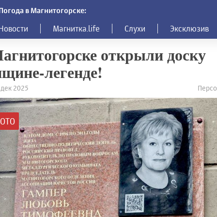
Погода в Магнитогорске:
Новости
Магнитка.life
Слухи
Эксклюзив
агнитогорске открыли доску
щине-легенде!
3 дек 2025
Персо
ОТО