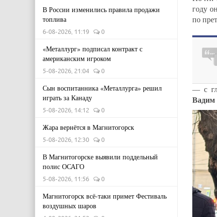
году о
В России изменились правила продажи
по пре
топлива
6-08-2026, 11:19
0
«Металлург» подписал контракт с
американским игроком
5-08-2026, 21:04
0
Сын воспитанника «Металлурга» решил
— с г
играть за Канаду
Вадим
5-08-2026, 14:12
0
Жара вернётся в Магнитогорск
5-08-2026, 12:30
0
В Магнитогорске выявили поддельный
полис ОСАГО
5-08-2026, 11:56
0
Магнитогорск всё-таки примет Фестиваль
воздушных шаров