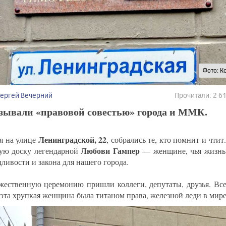
Фото: К
Сергей Вечерний
Прочитали: 2 
азывали «правовой совестью» города и ММК.
Ленинградской, 22
я на улице
, собрались те, кто помнит и чти
Любови Гампер
ую доску легендарной
— женщине, чья жизнь
ливости и закона для нашего города.
жественную церемонию пришли коллеги, депутаты, друзья. Все
 эта хрупкая женщина была титаном права, железной леди в мир