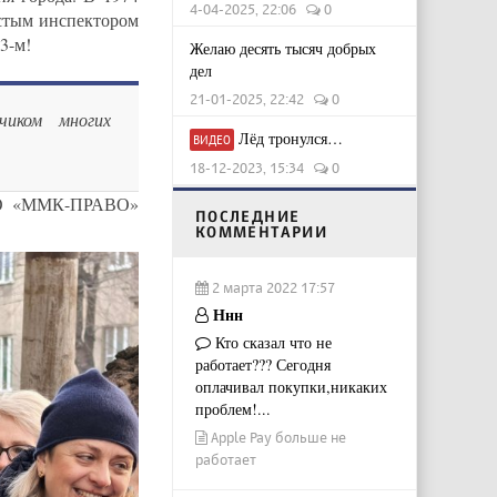
4-04-2025, 22:06
0
стым инспектором
3-м!
Желаю десять тысяч добрых
дел
21-01-2025, 22:42
0
чиком многих
Лёд тронулся…
ВИДЕО
18-12-2023, 15:34
0
ООО «ММК-ПРАВО»
ПОСЛЕДНИЕ
КОММЕНТАРИИ
2 марта 2022 17:57
Ннн
Кто сказал что не
работает??? Сегодня
оплачивал покупки,никаких
проблем!...
Apple Pay больше не
работает