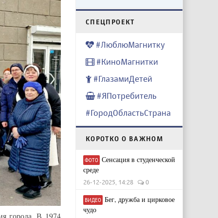
CПЕЦПРОЕКТ
#ЛюблюМагнитку
#КиноМагнитки
#ГлазамиДетей
#ЯПотребитель
#ГородОбластьСтрана
КОРОТКО О ВАЖНОМ
Сенсация в студенческой
ФОТО
среде
26-12-2025, 14:28
0
Бег, дружба и цирковое
ВИДЕО
чудо
ия города. В 1974