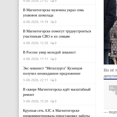
4-08-2026, 21:52
0
В Магнитогорске мужчина украл семь
упаковок шоколада
4-08-2026, 15:19
0
В Магнитогорске помогут трудоустроиться
участникам СВО и их семьям
4-08-2026, 12:26
0
В России умер молодой хоккеист
4-08-2026, 11:11
0
Экс-хоккеист "Металлурга" Кузнецов
Но её 
получил неожиданное предложение
депута
3-08-2026, 22:11
0
В сквере Магнитогорска идёт масштабный
ремонт
3-08-2026, 15:20
0
Крупная сеть АЗС в Магнитогорске
— подч
прокомментировала приостановку работы