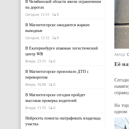
В Челябинской области ввели ограничения
на дорогах
Сегодня, 12:51
0
В Магнитогорске ожидаются жаркие
выходные
Сегодня, 12:32
0
В Екатеринбурге атакован логистический
центр WB
Автор:
Вчера, 23:31
0
Её н
В Магнитогорске произошло ДТП с
переворотом
Сегодн
Вчера, 16:00
0
памятн
справед
В Магнитогорске сегодня пройдет
массовая проверка водителей
На тор
Вчера, 11:55
0
одном:
Нейросеть помогла оштрафовать владельца
участка