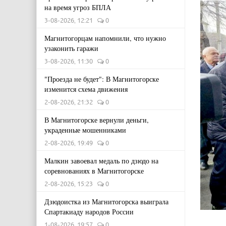
на время угроз БПЛА
3-08-2026, 12:21
0
Магнитогорцам напомнили, что нужно
узаконить гаражи
3-08-2026, 11:30
0
"Проезда не будет": В Магнитогорске
изменится схема движения
2-08-2026, 21:32
0
В Магнитогорске вернули деньги,
украденные мошенниками
2-08-2026, 19:49
0
Малкин завоевал медаль по дзюдо на
соревнованиях в Магнитогорске
2-08-2026, 15:23
0
Дзюдоистка из Магнитогорска выиграла
Спартакиаду народов России
1-08-2026, 19:57
0