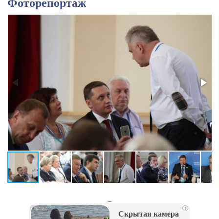
Фоторепортаж
_
i
Скрытая камера