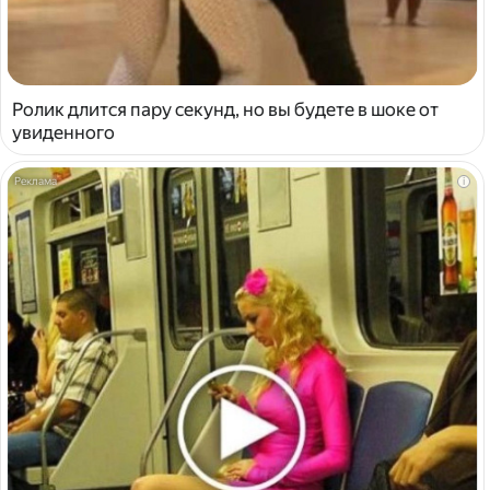
Ролик длится пару секунд, но вы будете в шоке от
увиденного
i