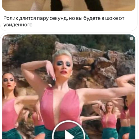
Ролик длится пару секунд, но вы будете в шоке от
увиденного
i