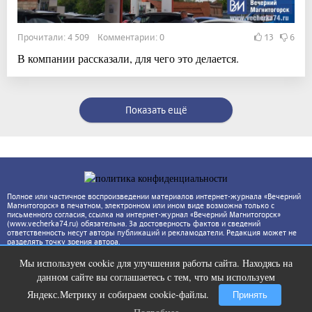
Прочитали: 4 509 Комментарии: 0
13
6
В компании рассказали, для чего это делается.
Показать ещё
Полное или частичное воспроизведении материалов интернет-журнала «Вечерний
Магнитогорск» в печатном, электронном или ином виде возможна только с
письменного согласия, ссылка на интернет-журнал «Вечерний Магнитогорск»
(www.vecherka74.ru) обязательна. За достоверность фактов и сведений
ответственность несут авторы публикаций и рекламодатели. Редакция может не
разделять точку зрения автора.
Мы используем cookie для улучшения работы сайта. Находясь на
Этот танец невесты оставит вас без
i
данном сайте вы соглашаетесь с тем, что мы используем
слов! Пересмотрела 10 раз
Яндекс.Метрику и собираем cookie-файлы.
Принять
Подробнее