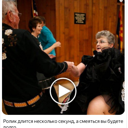
i
Ролик длится несколько секунд, а смеяться вы будете
долго