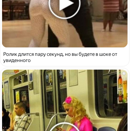
Ролик длится пару секунд, но вы будете в шоке от
увиденного
i