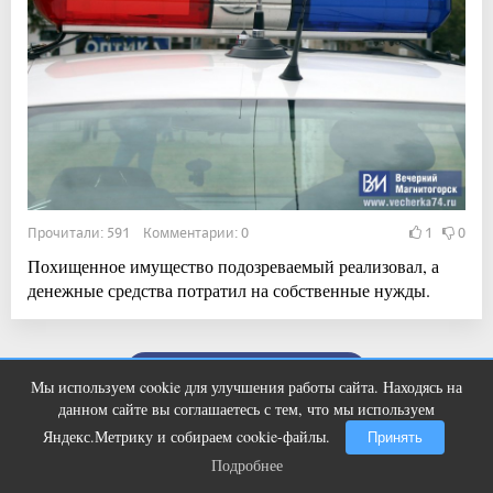
Прочитали: 591 Комментарии: 0
1
0
Похищенное имущество подозреваемый реализовал, а
денежные средства потратил на собственные нужды.
Показать ещё
Мы используем cookie для улучшения работы сайта. Находясь на
Ногти будут чистыми! Домашний
i
данном сайте вы соглашаетесь с тем, что мы используем
метод убьет грибок, возьмите 3%-ю…
Яндекс.Метрику и собираем cookie-файлы.
Принять
Подробнее
Подробнее