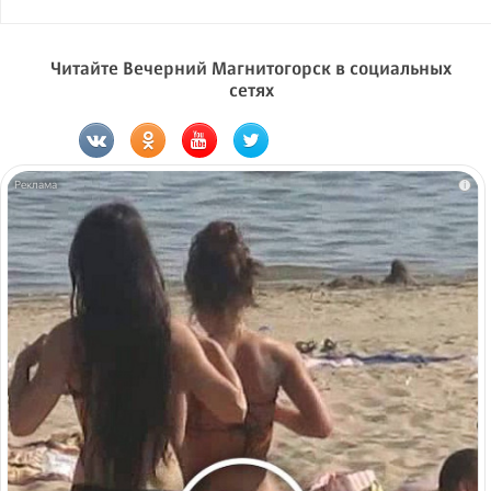
Читайте Вечерний Магнитогорск в социальных
сетях
i