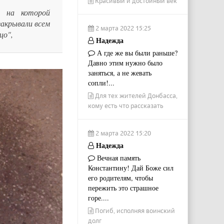
Красивый и достойный век
, на которой
акрывали всем
2 марта 2022 15:25
цо",
Надежда
А где же вы были раньше?
Давно этим нужно было
заняться, а не жевать
сопли!...
Для тех жителей Донбасса,
кому есть что рассказать
2 марта 2022 15:20
Надежда
Вечная память
Константину! Дай Боже сил
его родителям, чтобы
пережить это страшное
горе....
Погиб, исполняя воинский
долг