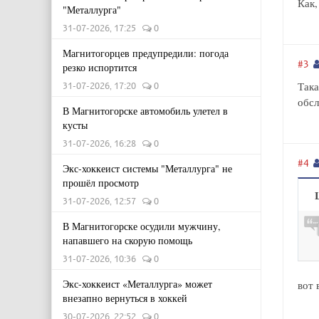
Как,
"Металлурга"
31-07-2026, 17:25
0
Магнитогорцев предупредили: погода
#3
резко испортится
Така
31-07-2026, 17:20
0
обсл
В Магнитогорске автомобиль улетел в
кусты
31-07-2026, 16:28
0
#4
Экс-хоккеист системы "Металлурга" не
прошёл просмотр
31-07-2026, 12:57
0
В Магнитогорске осудили мужчину,
напавшего на скорую помощь
31-07-2026, 10:36
0
Экс-хоккеист «Металлурга» может
вот 
внезапно вернуться в хоккей
30-07-2026, 22:52
0