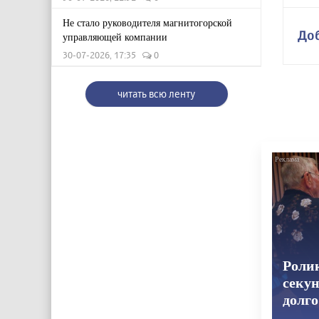
Не стало руководителя магнитогорской
До
управляющей компании
30-07-2026, 17:35
0
читать всю ленту
Роли
секун
долго