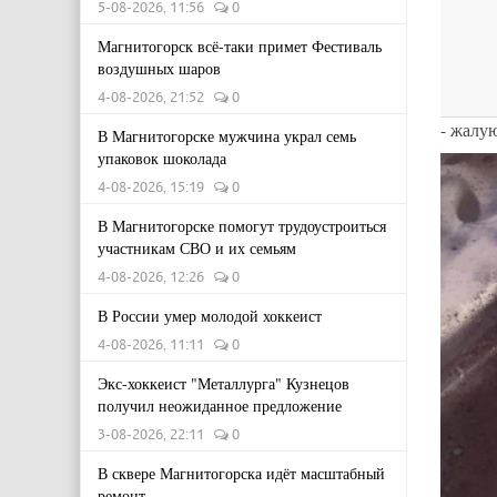
5-08-2026, 11:56
0
Магнитогорск всё-таки примет Фестиваль
воздушных шаров
4-08-2026, 21:52
0
- жалу
В Магнитогорске мужчина украл семь
упаковок шоколада
4-08-2026, 15:19
0
В Магнитогорске помогут трудоустроиться
участникам СВО и их семьям
4-08-2026, 12:26
0
В России умер молодой хоккеист
4-08-2026, 11:11
0
Экс-хоккеист "Металлурга" Кузнецов
получил неожиданное предложение
3-08-2026, 22:11
0
В сквере Магнитогорска идёт масштабный
ремонт