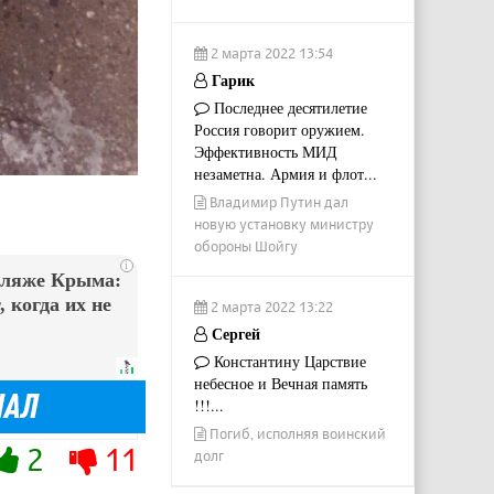
2 марта 2022 13:54
Гарик
Последнее десятилетие
Россия говорит оружием.
Эффективность МИД
незаметна. Армия и флот...
Владимир Путин дал
новую установку министру
обороны Шойгу
i
пляже Крыма:
 когда их не
2 марта 2022 13:22
Сергей
Константину Царствие
небесное и Вечная память
!!!...
Погиб, исполняя воинский
2
11
долг