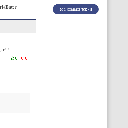
rl+Enter
все комментарии
ят!!!
0
0