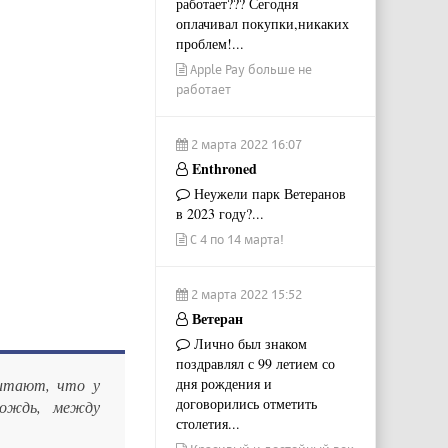
работает??? Сегодня
оплачивал покупки,никаких
проблем!...
Apple Pay больше не
работает
2 марта 2022 16:07
Enthroned
Неужели парк Ветеранов
в 2023 году?...
С 4 по 14 марта!
2 марта 2022 15:52
Ветеран
Лично был знаком
поздравлял с 99 летием со
читают, что у
дня рождения и
договорились отметить
дождь, между
столетия...