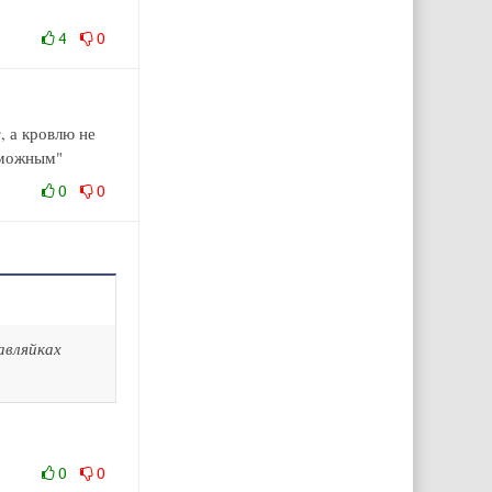
4
0
, а кровлю не
зможным"
0
0
авляйках
0
0