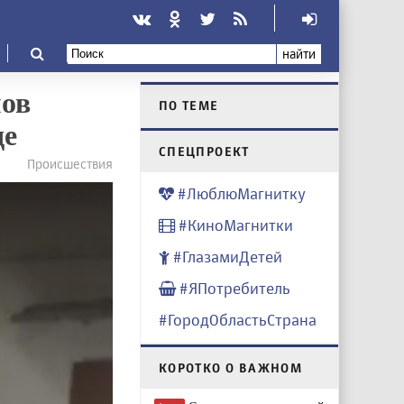
найти
мов
ПО ТЕМЕ
де
CПЕЦПРОЕКТ
Происшествия
#ЛюблюМагнитку
#КиноМагнитки
#ГлазамиДетей
#ЯПотребитель
#ГородОбластьСтрана
КОРОТКО О ВАЖНОМ