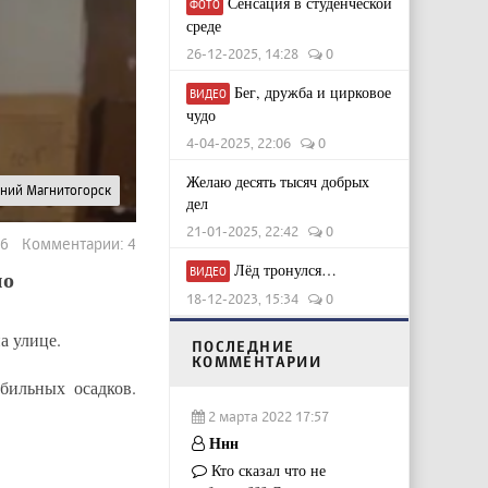
Сенсация в студенческой
ФОТО
среде
26-12-2025, 14:28
0
Бег, дружба и цирковое
ВИДЕО
чудо
4-04-2025, 22:06
0
Желаю десять тысяч добрых
рний Магнитогорск
дел
21-01-2025, 22:42
0
66 Комментарии: 4
Лёд тронулся…
но
ВИДЕО
18-12-2023, 15:34
0
а улице.
ПОСЛЕДНИЕ
КОММЕНТАРИИ
бильных осадков.
2 марта 2022 17:57
Ннн
Кто сказал что не