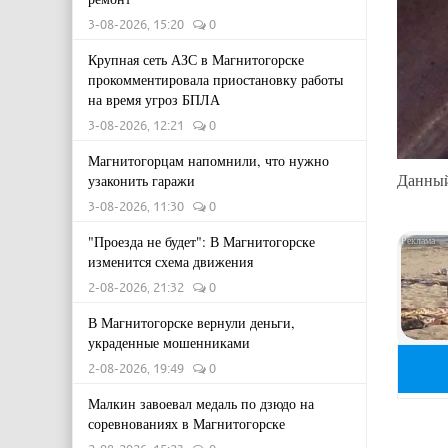
3-08-2026, 15:20
0
Крупная сеть АЗС в Магнитогорске
прокомментировала приостановку работы
на время угроз БПЛА
3-08-2026, 12:21
0
Магнитогорцам напомнили, что нужно
Данный
узаконить гаражи
3-08-2026, 11:30
0
"Проезда не будет": В Магнитогорске
изменится схема движения
2-08-2026, 21:32
0
В Магнитогорске вернули деньги,
украденные мошенниками
2-08-2026, 19:49
0
Малкин завоевал медаль по дзюдо на
соревнованиях в Магнитогорске