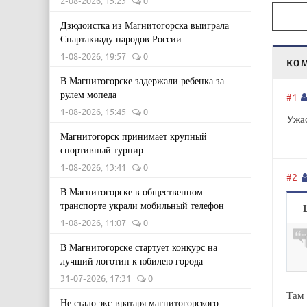
2-08-2026, 15:23
0
Дзюдоистка из Магнитогорска выиграла
Спартакиаду народов России
1-08-2026, 19:57
0
КО
В Магнитогорске задержали ребенка за
рулем мопеда
#1
1-08-2026, 15:45
0
Ужас
Магнитогорск принимает крупный
спортивный турнир
1-08-2026, 13:41
0
#2
В Магнитогорске в общественном
транспорте украли мобильный телефон
1-08-2026, 11:07
0
В Магнитогорске стартует конкурс на
лучший логотип к юбилею города
31-07-2026, 17:31
0
Там 
Не стало экс-вратаря магнитогорского