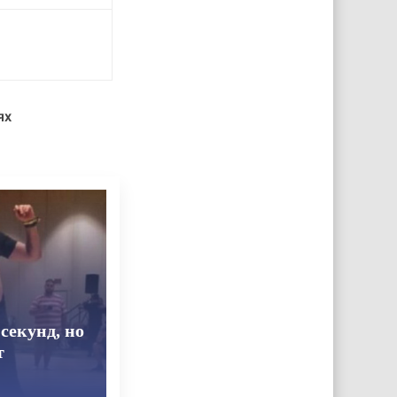
ях
секунд, но
т