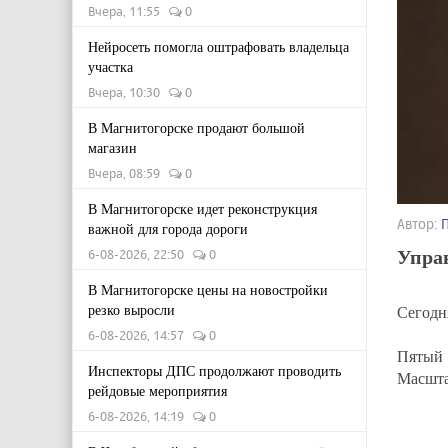
Вчера, 11:55
0
Нейросеть помогла оштрафовать владельца
участка
Вчера, 10:30
0
В Магнитогорске продают большой
магазин
Вчера, 08:59
0
В Магнитогорске идет реконструкция
Автор:
важной для города дороги
Упра
6-08-2026, 22:50
0
В Магнитогорске цены на новостройки
резко выросли
Сегодня
6-08-2026, 14:57
0
Пятый 
Инспекторы ДПС продолжают проводить
Масшта
рейдовые мероприятия
6-08-2026, 14:19
0