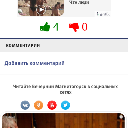
Что люди
вытворяют, когда
их не видят...
4
0
КОММЕНТАРИИ
Добавить комментарий
Читайте Вечерний Магнитогорск в социальных
сетях
i