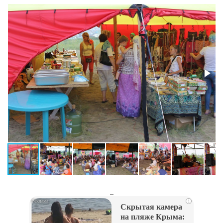
_
i
Скрытая камера
на пляже Крыма: