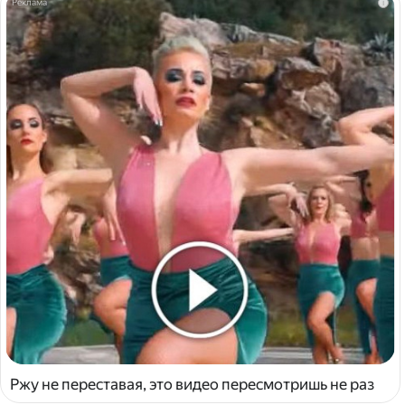
i
Ржу не переставая, это видео пересмотришь не раз