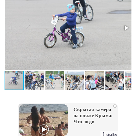
_
i
Скрытая камера
на пляже Крыма:
Что люди
вытворяют, когда
их не видят...