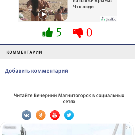
на пляже Крыма:
Что люди
вытворяют, когда
их не видят...
5
0
КОММЕНТАРИИ
Добавить комментарий
Читайте Вечерний Магнитогорск в социальных
сетях
i