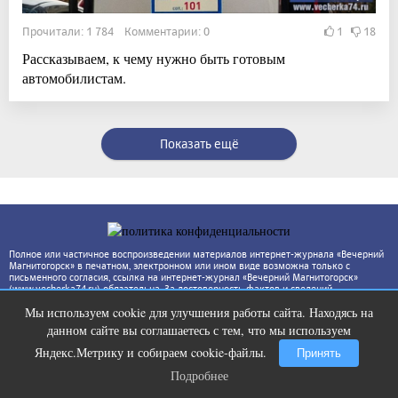
Прочитали: 1 784 Комментарии: 0
1
18
Рассказываем, к чему нужно быть готовым
автомобилистам.
Показать ещё
Полное или частичное воспроизведении материалов интернет-журнала «Вечерний
Магнитогорск» в печатном, электронном или ином виде возможна только с
письменного согласия, ссылка на интернет-журнал «Вечерний Магнитогорск»
(www.vecherka74.ru) обязательна. За достоверность фактов и сведений
ответственность несут авторы публикаций и рекламодатели. Редакция может не
Мы используем cookie для улучшения работы сайта. Находясь на
разделять точку зрения автора.
Ролик из Омска: вы будете смеяться
i
данном сайте вы соглашаетесь с тем, что мы используем
долго
Яндекс.Метрику и собираем cookie-файлы.
Принять
Подробнее
Подробнее