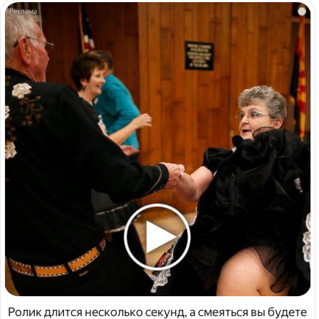
i
Ролик длится несколько секунд, а смеяться вы будете