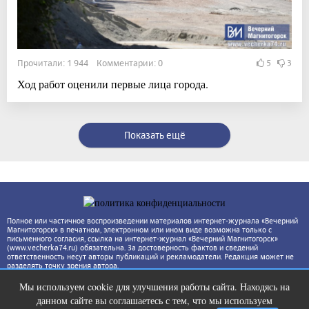
Прочитали: 1 944 Комментарии: 0
5
3
Ход работ оценили первые лица города.
Показать ещё
Полное или частичное воспроизведении материалов интернет-журнала «Вечерний
Магнитогорск» в печатном, электронном или ином виде возможна только с
письменного согласия, ссылка на интернет-журнал «Вечерний Магнитогорск»
(www.vecherka74.ru) обязательна. За достоверность фактов и сведений
ответственность несут авторы публикаций и рекламодатели. Редакция может не
разделять точку зрения автора.
Мы используем cookie для улучшения работы сайта. Находясь на
Этот танец невесты оставит вас без
i
данном сайте вы соглашаетесь с тем, что мы используем
слов! Пересмотрела 10 раз