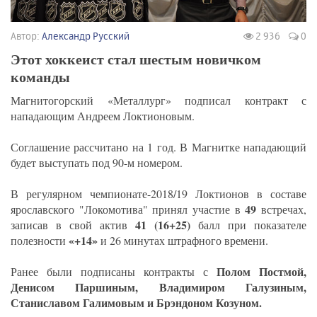
Автор:
Александр Русский
2 936
0
Этот хоккеист стал шестым новичком
команды
Магнитогорский «Металлург» подписал контракт с
нападающим Андреем Локтионовым.
Соглашение рассчитано на 1 год. В Магнитке нападающий
будет выступать под 90-м номером.
В регулярном чемпионате-2018/19 Локтионов в составе
49
ярославского "Локомотива" принял участие в
встречах,
41 (16+25)
записав в свой актив
балл при показателе
«+14»
полезности
и 26 минутах штрафного времени.
Полом Постмой,
Ранее были подписаны контракты с
Денисом Паршиным, Владимиром Галузиным,
Станиславом Галимовым и Брэндоном Козуном.