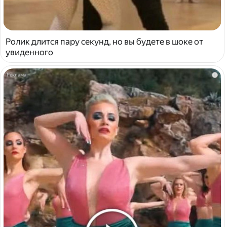
Ролик длится пару секунд, но вы будете в шоке от
увиденного
i