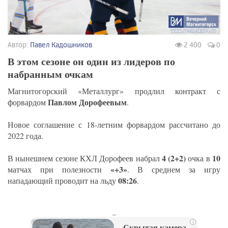
Автор:
Павел Кадошников
2 400
0
В этом сезоне он один из лидеров по
набранным очкам
Магнитогорский «Металлург» продлил контракт с
Павлом Дорофеевым
форвардом
.
Новое соглашение с 18-летним форвардом рассчитано до
2022 года.
4 (2+2)
10
В нынешнем сезоне КХЛ Дорофеев набрал
очка в
«+3»
матчах при полезности
. В среднем за игру
08:26
нападающий проводит на льду
.
_
i
Скрытая камера