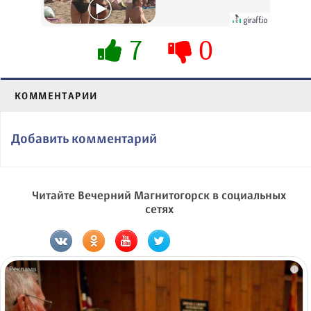
вытворяют, когда
их не видят...
7
0
КОММЕНТАРИИ
Добавить комментарий
Читайте Вечерний Магнитогорск в социальных
сетях
i