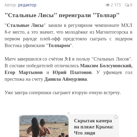
Автор:
редактор
2 175
0
"Стальные Лисы" переиграли "Толпар"
Стальные Лисы
"
" заняли в регулярном чемпионате МХЛ
8-е место, а это значит, что молодёжке из Магнитогорска в
первом раунде плей-офф предстояло сыграть с лидером
Толпаром
Востока уфимским "
".
3:1
Матч завершился со счётом
в пользу "Стальных Лисов".
Максим Болсуновский,
В составе победителей отличились
Егор Мартынов
Юрий Платонов
и
. У уфимцев гол
Данила Аймурзина
престижа на счету
.
Уже завтра соперники сыграют вторую очную встречу.
_
i
Скрытая камера
на пляже Крыма:
Что люди