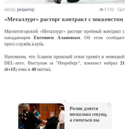
Автор:
редактор
5 512
0
«Металлург» расторг контракт с хоккеистом
Магнитогорский «Металлург» расторг пробный контракт с
Евгением Алановым
нападающим
. Об этом сообщает
пресс-служба клуба.
Напомним, что Аланов прошлый сезон провёл в немецкой
21
DEL-лиге. Выступая за "Нюрнберг", хоккеист набрал
(6+15)
48
очко в
матчах.
_
i
Ролик длится
несколько секунд,
а смеяться вы
будете долго