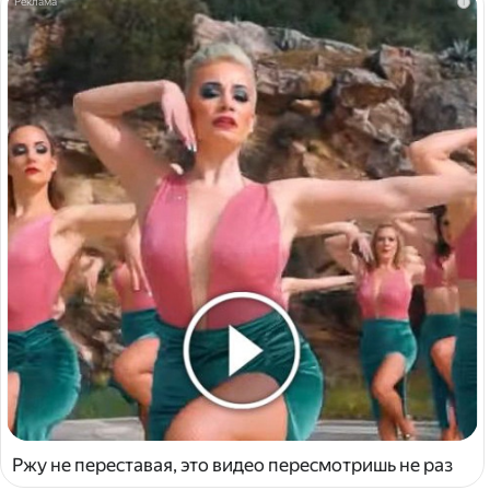
i
Ржу не переставая, это видео пересмотришь не раз