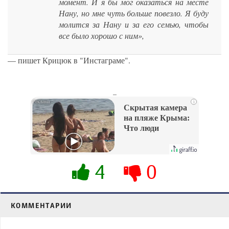
момент. И я бы мог оказаться на месте
Нану, но мне чуть больше повезло. Я буду
молится за Нану и за его семью, чтобы
все было хорошо с ним»,
— пишет Крицюк в "Инстаграме".
_
i
Скрытая камера
на пляже Крыма:
Что люди
вытворяют, когда
их не видят...
4
0
КОММЕНТАРИИ