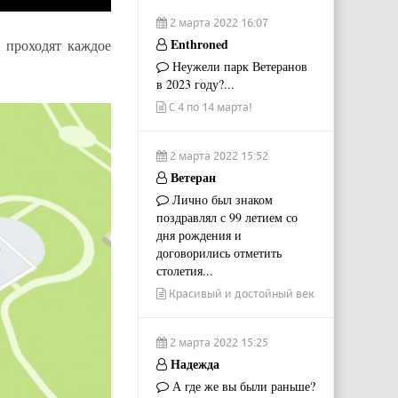
2 марта 2022 16:07
Enthroned
 проходят каждое
Неужели парк Ветеранов
в 2023 году?...
С 4 по 14 марта!
2 марта 2022 15:52
Ветеран
Лично был знаком
поздравлял с 99 летием со
дня рождения и
договорились отметить
столетия...
Красивый и достойный век
2 марта 2022 15:25
Надежда
А где же вы были раньше?