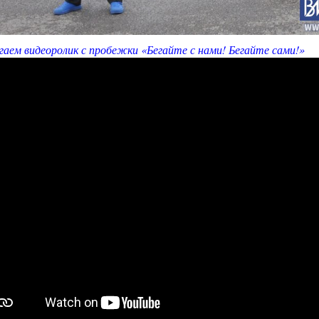
гаем видеоролик с пробежки «Бегайте с нами! Бегайте сами!»