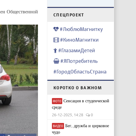
член Общественной
CПЕЦПРОЕКТ
#ЛюблюМагнитку
#КиноМагнитки
#ГлазамиДетей
#ЯПотребитель
#ГородОбластьСтрана
КОРОТКО О ВАЖНОМ
Сенсация в студенческой
ФОТО
среде
26-12-2025, 14:28
0
Бег, дружба и цирковое
ВИДЕО
чудо