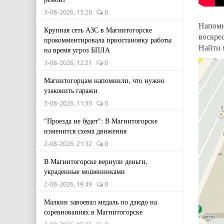
3-08-2026, 15:20
0
Напомн
Крупная сеть АЗС в Магнитогорске
воскрес
прокомментировала приостановку работы
Найти 
на время угроз БПЛА
3-08-2026, 12:21
0
Магнитогорцам напомнили, что нужно
узаконить гаражи
3-08-2026, 11:30
0
"Проезда не будет": В Магнитогорске
изменится схема движения
2-08-2026, 21:32
0
В Магнитогорске вернули деньги,
украденные мошенниками
2-08-2026, 19:49
0
Малкин завоевал медаль по дзюдо на
соревнованиях в Магнитогорске