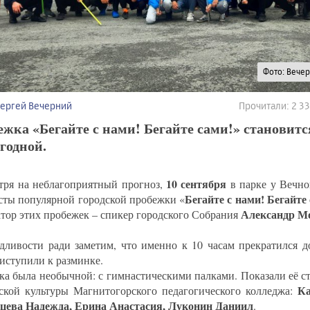
Фото: Вече
Сергей Вечерний
Прочитали: 2 3
жка «Бегайте с нами! Бегайте сами!» становитс
годной.
10 сентября
тря на неблагоприятный прогноз,
в парке у Вечно
Бегайте с нами! Бегайте
сты популярной городской пробежки «
Александр М
тор этих пробежек – спикер городского Собрания
дливости ради заметим, что именно к 10 часам прекратился д
риступили к разминке.
ка была необычной: с гимнастическими палками. Показали её с
Ка
ской культуры Магнитогорского педагогического колледжа:
ева Надежда, Ерина Анастасия, Луконин Даниил
.