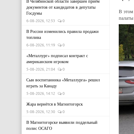
В Челябинской области завершен приём
документов от кандидатов в депутаты
В этом
Госдумы
палаты
6-08-2026, 12:53
0
В России изменились правила продажи
топлива
6-08-2026, 11:19
0
«Металлург» подписал контракт с
американским игроком
5-08-2026, 21:04
0
Сын воспитанника «Металлурга» решил
играть за Канаду
5-08-2026, 14:12
0
Жара вернётся в Магнитогорск
5-08-2026, 12:30
0
В Магнитогорске выявили поддельный
полис ОСАГО