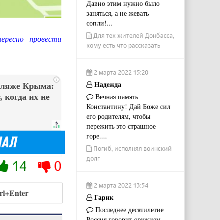
Давно этим нужно было
заняться, а не жевать
сопли!...
Для тех жителей Донбасса,
ресно провести
кому есть что рассказать
2 марта 2022 15:20
i
Надежда
пляже Крыма:
Вечная память
 когда их не
Константину! Дай Боже сил
его родителям, чтобы
пережить это страшное
горе....
Погиб, исполняя воинский
долг
14
0
2 марта 2022 13:54
rl+Enter
Гарик
Последнее десятилетие
Россия говорит оружием.