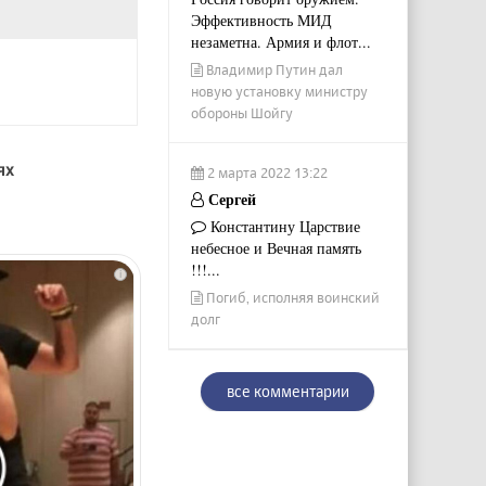
Эффективность МИД
незаметна. Армия и флот...
Владимир Путин дал
новую установку министру
обороны Шойгу
ях
2 марта 2022 13:22
Сергей
Константину Царствие
небесное и Вечная память
!!!...
i
Погиб, исполняя воинский
долг
все комментарии