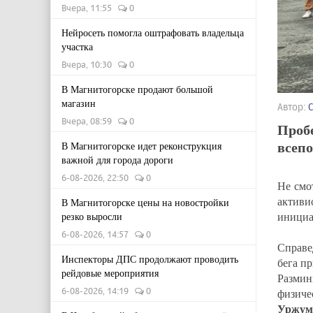
Вчера, 11:55
0
Нейросеть помогла оштрафовать владельца
участка
Вчера, 10:30
0
В Магнитогорске продают большой
магазин
Автор:
Вчера, 08:59
0
Пробе
всепо
В Магнитогорске идет реконструкция
важной для города дороги
6-08-2026, 22:50
0
Не смо
активи
В Магнитогорске цены на новостройки
инициа
резко выросли
6-08-2026, 14:57
0
Справе
Инспекторы ДПС продолжают проводить
бега п
рейдовые мероприятия
Размин
6-08-2026, 14:19
0
физиче
Уржумц