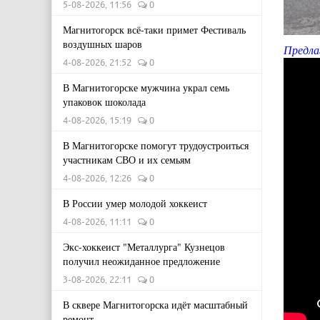
5-08-2026, 11:56
0
Магнитогорск всё-таки примет Фестиваль
воздушных шаров
Предла
4-08-2026, 21:52
0
В Магнитогорске мужчина украл семь
упаковок шоколада
4-08-2026, 15:19
0
В Магнитогорске помогут трудоустроиться
участникам СВО и их семьям
4-08-2026, 12:26
0
В России умер молодой хоккеист
4-08-2026, 11:11
0
Экс-хоккеист "Металлурга" Кузнецов
получил неожиданное предложение
3-08-2026, 22:11
0
В сквере Магнитогорска идёт масштабный
ремонт