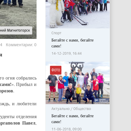
рний Магнитогорск
Спорт
Бегайте с нами, бегайте
34 Комментарии: 0
сами!
я
14-12-2019, 16:44
ФОТО
го огня собрались
 сами!
». Прибыл и
орозов
.
ождь, и любители
Актуально / Общество
Бегайте с нами, бегайте
туденты отделения
сами!
ргаполов Павел
,
11-06-2018, 09:00