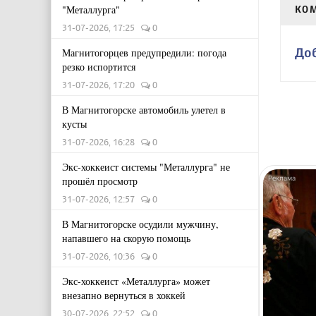
"Металлурга"
КО
31-07-2026, 17:25
0
До
Магнитогорцев предупредили: погода
резко испортится
31-07-2026, 17:20
0
В Магнитогорске автомобиль улетел в
кусты
31-07-2026, 16:28
0
Экс-хоккеист системы "Металлурга" не
прошёл просмотр
31-07-2026, 12:57
0
В Магнитогорске осудили мужчину,
напавшего на скорую помощь
31-07-2026, 10:36
0
Экс-хоккеист «Металлурга» может
внезапно вернуться в хоккей
30-07-2026, 22:52
0