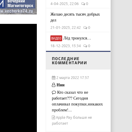
4-04-2025, 22:06
0
Желаю десять тысяч добрых
дел
21-01-2025, 22:42
0
Лёд тронулся…
ВИДЕО
18-12-2023, 15:34
0
ПОСЛЕДНИЕ
КОММЕНТАРИИ
2 марта 2022 17:57
Ннн
Кто сказал что не
работает??? Сегодня
оплачивал покупки,никаких
проблем!...
Apple Pay больше не
работает