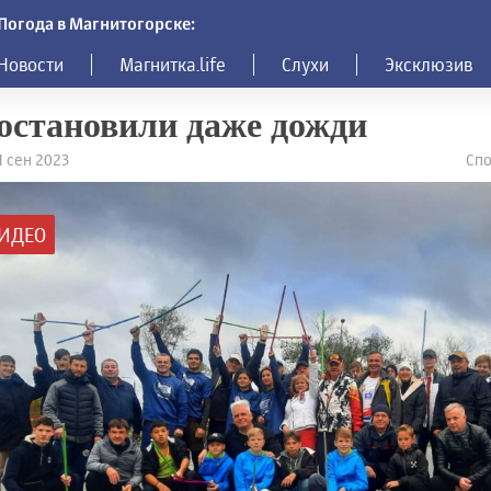
Погода в Магнитогорске:
Новости
Магнитка.life
Слухи
Эксклюзив
остановили даже дожди
11 сен 2023
Спо
ИДЕО