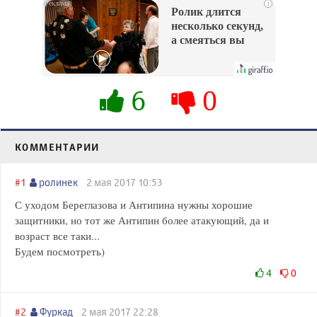
i
Ролик длится
несколько секунд,
а смеяться вы
будете долго
6
0
КОММЕНТАРИИ
#1
ролинек
2 мая 2017 10:53
С уходом Береглазова и Антипина нужны хорошие
защитники, но тот же Антипин более атакующий, да и
возраст все таки...
Будем посмотреть)
4
0
#2
Фуркад
2 мая 2017 22:28