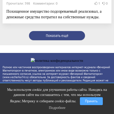
Прочитали: 598 Комментарии: 0
1
0
Похищенное имущество подозреваемый реализовал, а
денежные средства потратил на собственные нужды.
Показать ещё
Полное или частичное воспроизведении материалов интернет-журнала «Вечерний
Магнитогорск» в печатном, электронном или ином виде возможна только с
письменного согласия, ссылка на интернет-журнал «Вечерний Магнитогорск»
(www.vecherka74.ru) обязательна. За достоверность фактов и сведений
ответственность несут авторы публикаций и рекламодатели. Редакция может не
разделять точку зрения автора.
Мы используем cookie для улучшения работы сайта. Находясь на
Ржу не переставая, это видео
i
данном сайте вы соглашаетесь с тем, что мы используем
пересмотришь не раз
Яндекс.Метрику и собираем cookie-файлы.
Принять
Подробнее
Подробнее