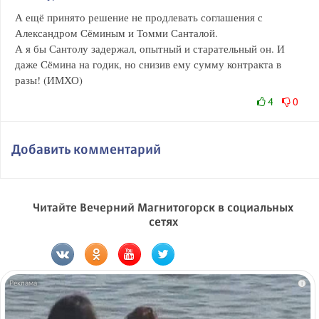
А ещё принято решение не продлевать соглашения с
Александром Сёминым и Томми Санталой.
А я бы Сантолу задержал, опытный и старательный он. И
даже Сёмина на годик, но снизив ему сумму контракта в
разы! (ИМХО)
4
0
Добавить комментарий
Читайте Вечерний Магнитогорск в социальных
сетях
i