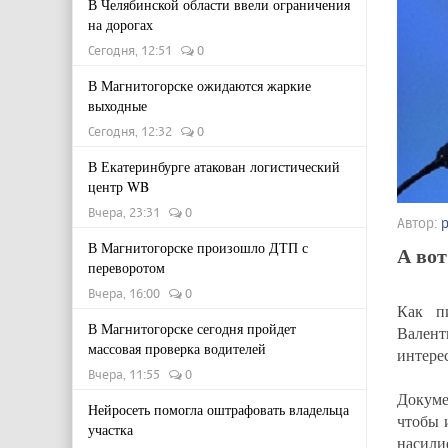
В Челябинской области ввели ограничения
на дорогах
Сегодня, 12:51
0
В Магнитогорске ожидаются жаркие
выходные
Сегодня, 12:32
0
В Екатеринбурге атакован логистический
центр WB
Вчера, 23:31
0
Автор:
В Магнитогорске произошло ДТП с
А вот
переворотом
Вчера, 16:00
0
Как п
В Магнитогорске сегодня пройдет
Валент
массовая проверка водителей
интере
Вчера, 11:55
0
Докуме
Нейросеть помогла оштрафовать владельца
чтобы 
участка
насили