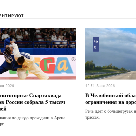
ЕНТИРУЮТ
0
 авг 2026
12:51, 8 авг 2026
нитогорске Спартакиада
В Челябинской обла
ов России собрала 5 тысяч
ограничения на дор
лей
Речь идет о большегрузах 
трассах.
вания по дзюдо проходили в Арене
рг