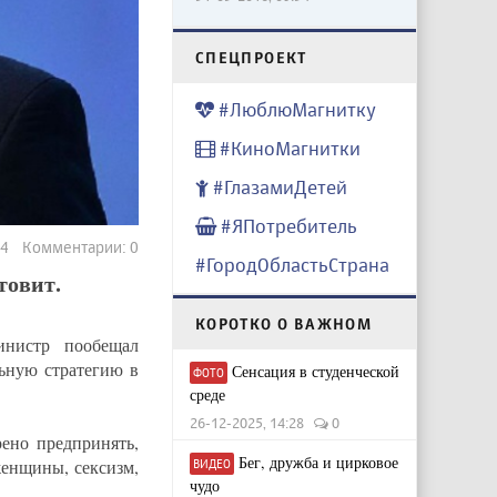
CПЕЦПРОЕКТ
#ЛюблюМагнитку
#КиноМагнитки
#ГлазамиДетей
#ЯПотребитель
94 Комментарии: 0
#ГородОбластьСтрана
товит.
КОРОТКО О ВАЖНОМ
инистр пообещал
ьную стратегию в
Сенсация в студенческой
ФОТО
среде
26-12-2025, 14:28
0
рено предпринять,
Бег, дружба и цирковое
женщины, сексизм,
ВИДЕО
чудо