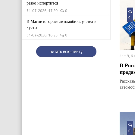
резко испортится
31-07-2026, 17:20
0
0
В Магнитогорске автомобиль улетел в
кусты
31-07-2026, 16:28
0
читать всю ленту
11:19, 6
В Рос
прода
Рассказ
автомоб
0