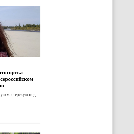
итогорска
Всероссийском
ов
ную мастерскую под