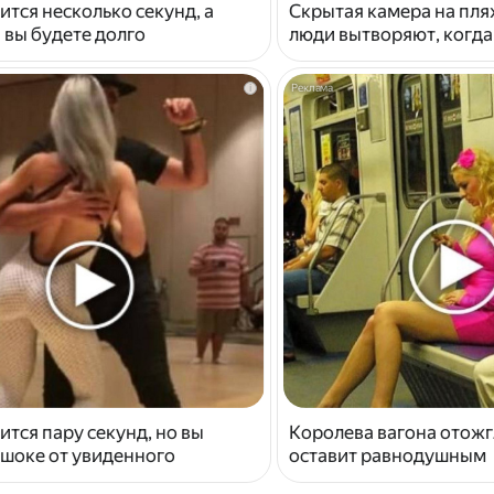
ится несколько секунд, а
Скрытая камера на пля
 вы будете долго
люди вытворяют, когда и
i
ится пару секунд, но вы
Королева вагона отожг
 шоке от увиденного
оставит равнодушным