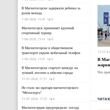
В Магнитогорске задержали ребенка за
рулем мопеда
1-08-2026, 15:45
0
0
Магнитогорск принимает крупный
спортивный турнир
1-08-2026, 13:41
0
В Магнитогорске в общественном
12:32, 8
транспорте украли мобильный телефон
В Маг
1-08-2026, 11:07
0
жарки
В Магнитогорске стартует конкурс на
Что про
лучший логотип к юбилею города
31-07-2026, 17:31
0
Не стало экс-вратаря магнитогорского
"Металлурга"
ЧИТА
31-07-2026, 17:25
0
Магнитогорцев предупредили: погода