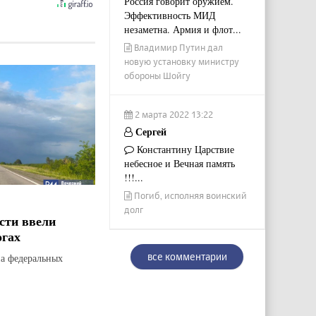
Россия говорит оружием.
Эффективность МИД
незаметна. Армия и флот...
Владимир Путин дал
новую установку министру
обороны Шойгу
2 марта 2022 13:22
Сергей
Константину Царствие
небесное и Вечная память
!!!...
Погиб, исполняя воинский
долг
сти ввели
огах
все комментарии
на федеральных