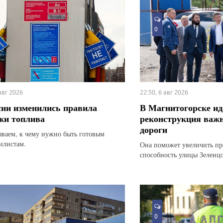
0
 авг 2026
22:50, 6 авг 2026
сии изменились правила
В Магнитогорске ид
жи топлива
реконструкция важн
дороги
ываем, к чему нужно быть готовым
илистам.
Она поможет увеличить п
способность улицы Зеленц
0