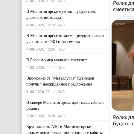
4-08-2026, 21:52
0
Ролик дл
смеяться
В Магнитогорске мужчина украл семь
упаковок шоколада
4-08-2026, 15:19
0
В Магнитогорске помогут трудоустроиться
участникам СВО и их семьям
4-08-2026, 12:26
0
В России умер молодой хоккеист
4-08-2026, 11:11
0
Экс-хоккеист "Металлурга" Кузнецов
получил неожиданное предложение
3-08-2026, 22:11
0
В сквере Магнитогорска идёт масштабный
ремонт
3-08-2026, 15:20
0
Ролик дл
будете в
Крупная сеть АЗС в Магнитогорске
прокомментировала приостановку работы