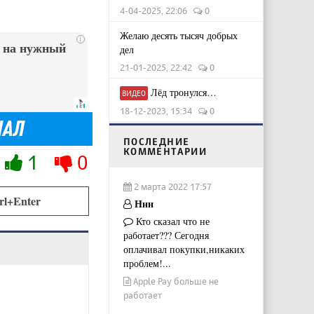
4-04-2025, 22:06
0
Желаю десять тысяч добрых
i
у на нужный
дел
21-01-2025, 22:42
0
Лёд тронулся…
ВИДЕО
18-12-2023, 15:34
0
ПОСЛЕДНИЕ
КОММЕНТАРИИ
1
0
2 марта 2022 17:57
rl+Enter
Ннн
Кто сказал что не
работает??? Сегодня
оплачивал покупки,никаких
проблем!...
Apple Pay больше не
работает