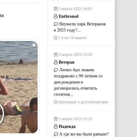
2 марта 2022 16:07
ях
Enthroned
Неужели парк Ветеранов
в 2023 году?...
С 4 по 14 марта!
i
2 марта 2022 15:52
Ветеран
Лично был знаком
поздравлял с 99 летием со
дня рождения и
договорились отметить
столетия...
Красивый и достойный век
2 марта 2022 15:25
Надежда
А где же вы были раньше?