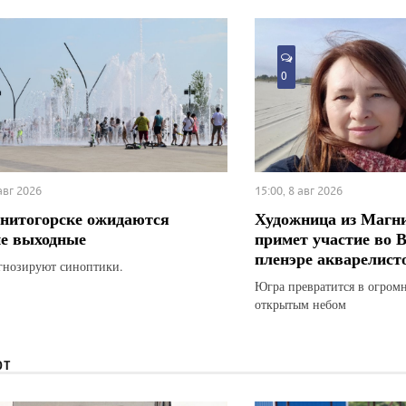
0
 авг 2026
15:00, 8 авг 2026
нитогорске ожидаются
Художница из Магн
е выходные
примет участие во 
пленэре акварелист
гнозируют синоптики.
Югра превратится в огром
открытым небом
ЮТ