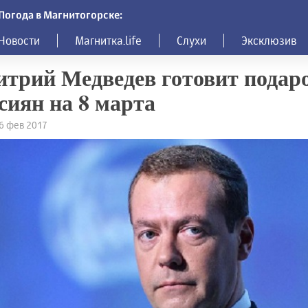
Погода в Магнитогорске:
Новости
Магнитка.life
Слухи
Эксклюзив
трий Медведев готовит подар
сиян на 8 марта
16 фев 2017