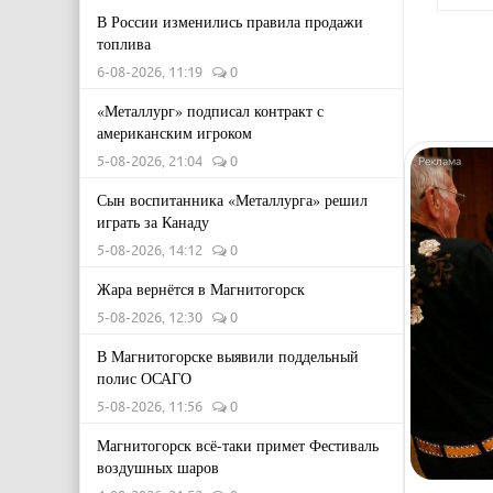
В России изменились правила продажи
топлива
6-08-2026, 11:19
0
«Металлург» подписал контракт с
американским игроком
5-08-2026, 21:04
0
Сын воспитанника «Металлурга» решил
играть за Канаду
5-08-2026, 14:12
0
Жара вернётся в Магнитогорск
5-08-2026, 12:30
0
В Магнитогорске выявили поддельный
полис ОСАГО
5-08-2026, 11:56
0
Магнитогорск всё-таки примет Фестиваль
воздушных шаров