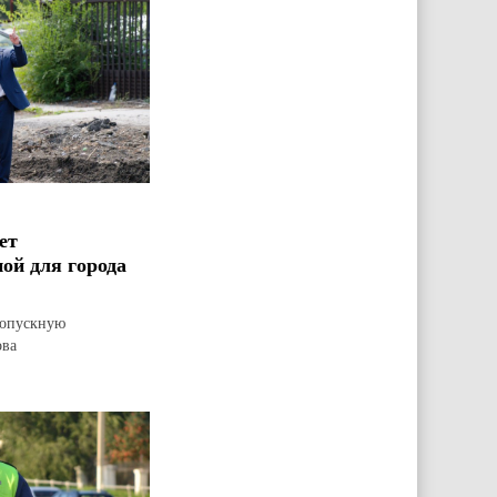
ет
ой для города
ропускную
ова