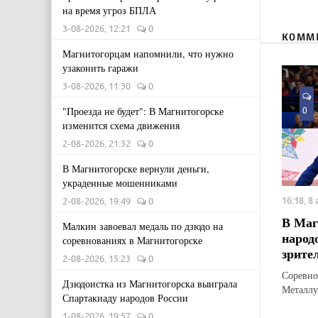
на время угроз БПЛА
3-08-2026, 12:21
0
КОММ
Магнитогорцам напомнили, что нужно
узаконить гаражи
3-08-2026, 11:30
0
"Проезда не будет": В Магнитогорске
0
изменится схема движения
2-08-2026, 21:32
0
В Магнитогорске вернули деньги,
украденные мошенниками
16:18, 8
2-08-2026, 19:49
0
В Маг
Малкин завоевал медаль по дзюдо на
народ
соревнованиях в Магнитогорске
зрите
2-08-2026, 15:23
0
Соревно
Дзюдоистка из Магнитогорска выиграла
Металлу
Спартакиаду народов России
1-08-2026, 19:57
0