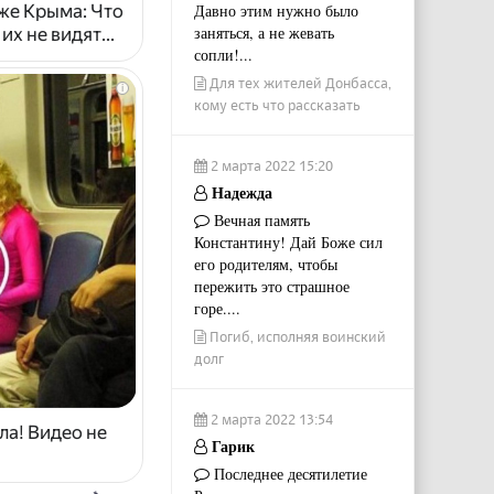
Давно этим нужно было
же Крыма: Что
заняться, а не жевать
х не видят...
сопли!...
Для тех жителей Донбасса,
i
кому есть что рассказать
2 марта 2022 15:20
Надежда
Вечная память
Константину! Дай Боже сил
его родителям, чтобы
пережить это страшное
горе....
Погиб, исполняя воинский
долг
2 марта 2022 13:54
ла! Видео не
Гарик
Последнее десятилетие