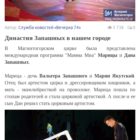
Автор:
Служба новостей «Вечерка 74»
5 738
0
Династия Запашных в нашем городе
В Магнитогорском цирке была представлена
Марицы
Дана
международная программа "Мамма Миа"
и
Запашных
.
Вальтера Запашного
Марии Якутской
Марица - дочь
и
.
Отец был артистом цирка и дрессировщиком хищников, а
мать - эквилибристкой на проволоке. Марица пошла по
стопам родителей и стала цирковой артисткой. А после и ее
сын Дан решил стать цирковым артистом.