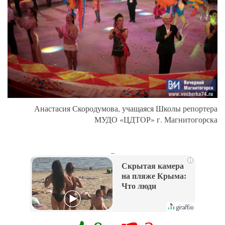
Анастасия Скородумова, учащаяся Школы репортера
МУДО «ЦДТОР» г. Магнитогорска
_
i
Скрытая камера
на пляже Крыма:
Что люди
вытворяют, когда
их не видят...