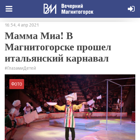
16:54, 4 апр 2021
Мамма Миа! В
Магнитогорске прошел
итальянский карнавал
#ГлазамиДетей
ФОТО