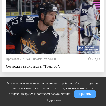
Прочитали: 1 744 Комментарии: 0
5
3
Он может вернуться в "Трактор".
15:20, 3 авг 2026
Мы используем cookie для улучшения работы сайта. Находясь на
Этот танец невесты оставит вас без
i
данном сайте вы соглашаетесь с тем, что мы используем
слов! Пересмотрела 10 раз
В сквере Магнитогорска идёт масштабный
Яндекс.Метрику и собираем cookie-файлы.
Принять
ремонт
Подробнее
Подробнее
Новости