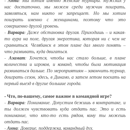
-
Анна
: Мы хотим именно женские турниры. Мужских у
нас достаточно, мы можем среди мужчин поиграть,
заявляться, нам никто не запрещает. Но мы хотим
поиграть именно с женщинами, поэтому что это
совершенно другой уровень.
-
Варвара
: Даже обстановка другая. Приходишь – и какая-
то аура на поле, другая энергетика, которая ни с чем не
сравниться. Челябинск в этом плане дал много понять –
что развивать, куда двигаться.
-
Азамат
: Хочется, чтобы нас стало больше, в плане
количества и игроков, и команд, чтобы была мотивация
развиваться дальше. По мероприятиям – закончить турнир,
доиграть сезон, здесь, в Динамо, а затем летом поехать на
первый выезд в другие большие города.
- Что, по-вашему, самое важное в командной игре?
-
Варвара
: Понимание. Допустим бежишь в контратаке, и
ты должен чувствовать куда отдать пас. Это и есть
понимание, что кто-то есть рядом, кому ты можешь
отдать пас.
-
Анна
: Доверие, поддержка, командный дух.