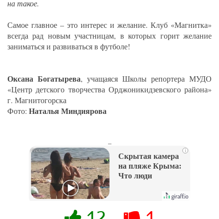
на такое.
Самое главное – это интерес и желание. Клуб «Магнитка»
всегда рад новым участницам, в которых горит желание
заниматься и развиваться в футболе!
Оксана Богатырева
, учащаяся Школы репортера МУДО
«Центр детского творчества Орджоникидзевского района»
г. Магнитогорска
Наталья Миндиярова
Фото:
_
i
Скрытая камера
на пляже Крыма:
Что люди
вытворяют, когда
их не видят...
12
1