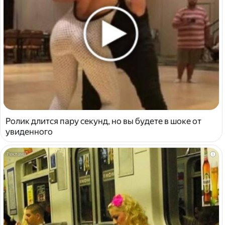
Ролик длится пару секунд, но вы будете в шоке от
увиденного
i