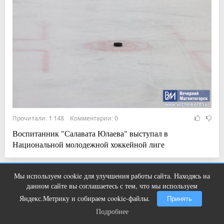
Прочитали: 1 148 Комментарии: 0
Воспитанник "Салавата Юлаева" выступал в
Национальной молодежной хоккейной лиге
Мы используем cookie для улучшения работы сайта. Находясь на
Ногти будут чистыми! Домашний
i
Показать ещё
данном сайте вы соглашаетесь с тем, что мы используем
метод убьет грибок, возьмите 3%-ю…
Яндекс.Метрику и собираем cookie-файлы.
Принять
Подробнее
Подробнее