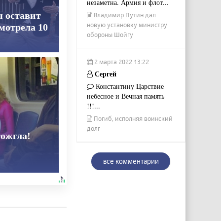
незаметна. Армия и флот...
ы оставит
Владимир Путин дал
новую установку министру
смотрела 10
обороны Шойгу
2 марта 2022 13:22
Сергей
Константину Царствие
небесное и Вечная память
!!!...
Погиб, исполняя воинский
долг
тожгла!
все комментарии