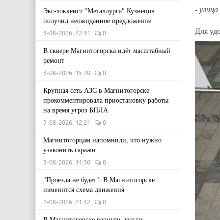
- улица
Экс-хоккеист "Металлурга" Кузнецов
получил неожиданное предложение
Для уд
3-08-2026, 22:11
0
В сквере Магнитогорска идёт масштабный
ремонт
3-08-2026, 15:20
0
Крупная сеть АЗС в Магнитогорске
прокомментировала приостановку работы
на время угроз БПЛА
3-08-2026, 12:21
0
Магнитогорцам напомнили, что нужно
узаконить гаражи
3-08-2026, 11:30
0
"Проезда не будет": В Магнитогорске
изменится схема движения
2-08-2026, 21:32
0
В Магнитогорске вернули деньги,