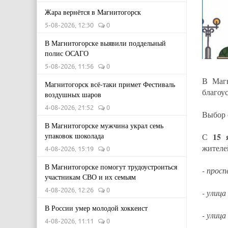
Жара вернётся в Магнитогорск
5-08-2026, 12:30
0
В Магнитогорске выявили поддельный
полис ОСАГО
5-08-2026, 11:56
0
В Маг
Магнитогорск всё-таки примет Фестиваль
благоу
воздушных шаров
4-08-2026, 21:52
0
Выбор 
В Магнитогорске мужчина украл семь
упаковок шоколада
15 
С
жителе
4-08-2026, 15:19
0
В Магнитогорске помогут трудоустроиться
- просп
участникам СВО и их семьям
4-08-2026, 12:26
0
- улица
В России умер молодой хоккеист
- улица
4-08-2026, 11:11
0