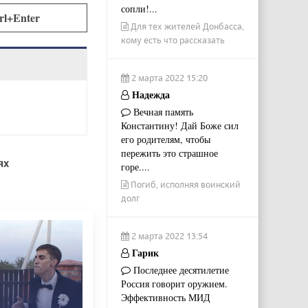
сопли!...
rl+Enter
Для тех жителей Донбасса,
кому есть что рассказать
2 марта 2022 15:20
Надежда
Вечная память
Константину! Дай Боже сил
его родителям, чтобы
пережить это страшное
ях
горе....
Погиб, исполняя воинский
долг
2 марта 2022 13:54
Гарик
Последнее десятилетие
Россия говорит оружием.
Эффективность МИД