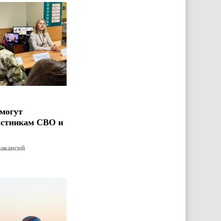
могут
астникам СВО и
вакансий