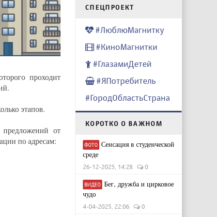
CПЕЦПРОЕКТ
#ЛюблюМагнитку
#КиноМагнитки
#ГлазамиДетей
оторого проходит
#ЯПотребитель
ий.
#ГородОбластьСтрана
олько этапов.
КОРОТКО О ВАЖНОМ
 предложений от
ации по адресам:
Сенсация в студенческой
ФОТО
среде
26-12-2025, 14:28
0
Бег, дружба и цирковое
ВИДЕО
чудо
4-04-2025, 22:06
0