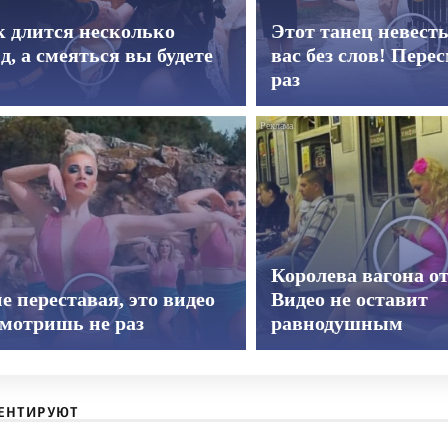
к длится несколько
Этот танец невест
д, а смеяться вы будете
вас без слов! Пере
раз
Королева вагона о
е переставая, это видео
Видео не оставит
смотришь не раз
равнодушным
ЕНТИРУЮТ