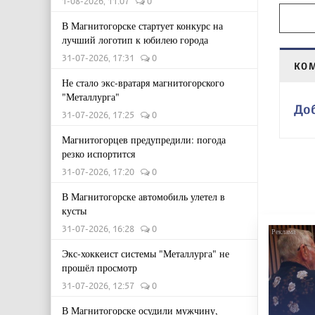
1-08-2026, 11:07
0
В Магнитогорске стартует конкурс на
лучший логотип к юбилею города
31-07-2026, 17:31
0
КО
Не стало экс-вратаря магнитогорского
"Металлурга"
До
31-07-2026, 17:25
0
Магнитогорцев предупредили: погода
резко испортится
31-07-2026, 17:20
0
В Магнитогорске автомобиль улетел в
кусты
31-07-2026, 16:28
0
Экс-хоккеист системы "Металлурга" не
прошёл просмотр
31-07-2026, 12:57
0
В Магнитогорске осудили мужчину,