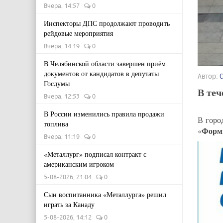
Вчера, 14:57
0
Инспекторы ДПС продолжают проводить
рейдовые мероприятия
Вчера, 14:19
0
В Челябинской области завершен приём
документов от кандидатов в депутаты
Автор:
Госдумы
В теч
Вчера, 12:53
0
В России изменились правила продажи
В горо
топлива
Форми
«
Вчера, 11:19
0
«Металлург» подписал контракт с
американским игроком
5-08-2026, 21:04
0
Сын воспитанника «Металлурга» решил
играть за Канаду
5-08-2026, 14:12
0