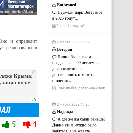
Enthroned
Неужели парк Ветеранов
в 2023 году?...
С 4 по 14 марта!
Оно и определит
2 марта 2022 15:52
ут реализованы в
Ветеран
Лично был знаком
поздравлял с 99 летием со
дня рождения и
i
договорились отметить
пляже Крыма:
столетия...
 когда их не
Красивый и достойный век
2 марта 2022 15:25
Надежда
А где же вы были раньше?
5
1
Давно этим нужно было
заняться, а не жевать