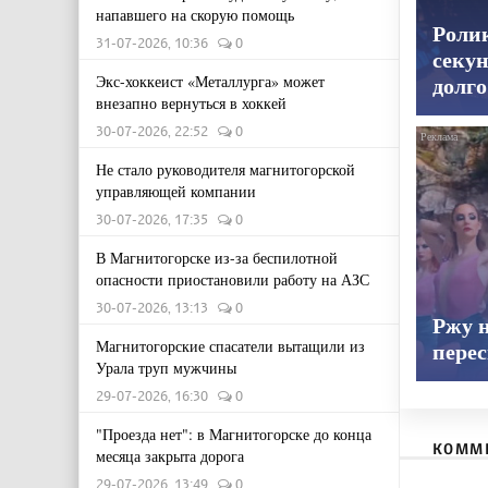
напавшего на скорую помощь
Роли
31-07-2026, 10:36
0
секун
Экс-хоккеист «Металлурга» может
долго
внезапно вернуться в хоккей
30-07-2026, 22:52
0
Не стало руководителя магнитогорской
управляющей компании
30-07-2026, 17:35
0
В Магнитогорске из-за беспилотной
опасности приостановили работу на АЗС
30-07-2026, 13:13
0
Ржу н
Магнитогорские спасатели вытащили из
пере
Урала труп мужчины
29-07-2026, 16:30
0
"Проезда нет": в Магнитогорске до конца
КОММ
месяца закрыта дорога
29-07-2026, 13:49
0