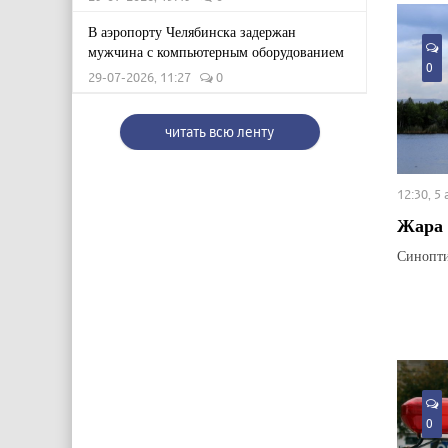
В аэропорту Челябинска задержан
мужчина с компьютерным оборудованием
0
29-07-2026, 11:27
0
читать всю ленту
12:30, 5
Жара 
Синопти
0