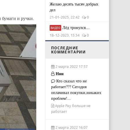
Желаю десять тысяч добрых
дел
21-01-2025, 22:42
0
 бумаги и ручки.
Лёд тронулся…
ВИДЕО
18-12-2023, 15:34
0
ПОСЛЕДНИЕ
КОММЕНТАРИИ
2 марта 2022 17:57
Ннн
Кто сказал что не
работает??? Сегодня
оплачивал покупки,никаких
проблем!...
Apple Pay больше не
работает
2 марта 2022 16:07